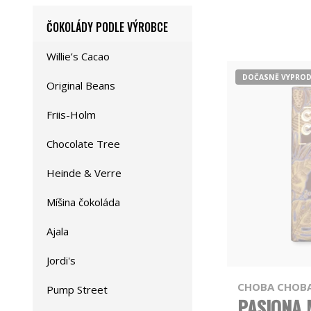
ČOKOLÁDY PODLE VÝROBCE
Willie’s Cacao
DOČASNĚ VYPRO
Original Beans
Friis-Holm
Chocolate Tree
Heinde & Verre
Míšina čokoláda
Ajala
Jordi's
CHOBA CHOB
Pump Street
PASIONA 