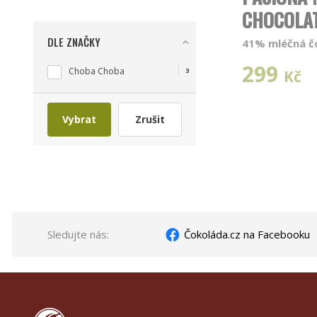
CHOCOLA
DLE ZNAČKY
41% mléčná č
299
Choba Choba
3
Kč
Vybrat
Zrušit
Sledujte nás:
Čokoláda.cz na Facebooku