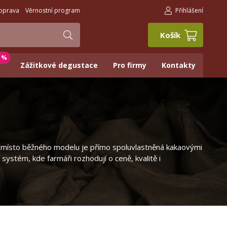
oprava
Věrnostní program
Přihlášení
Košík
0 %
Zážitkové degustace
Pro firmy
Kontakty
y: místo běžného modelu je přímo spoluvlastněná kakaovými
 systém, kde farmáři rozhodují o ceně, kvalitě i