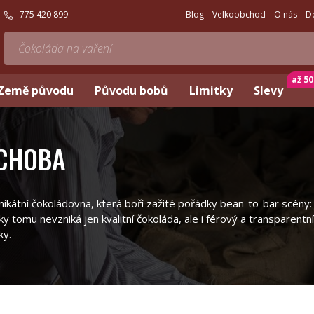
775 420 899
Blog
Velkoobchod
O nás
D
až 5
Země původu
Původu bobů
Limitky
Slevy
CHOBA
ikátní čokoládovna, která boří zažité pořádky bean-to-bar scén
ky tomu nevzniká jen kvalitní čokoláda, ale i férový a transparentní
ky.