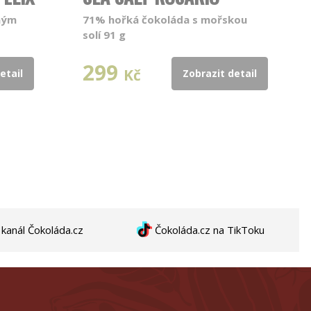
ným
71% hořká čokoláda s mořskou
solí 91 g
299
Kč
etail
Zobrazit detail
anál Čokoláda.cz
Čokoláda.cz na TikToku