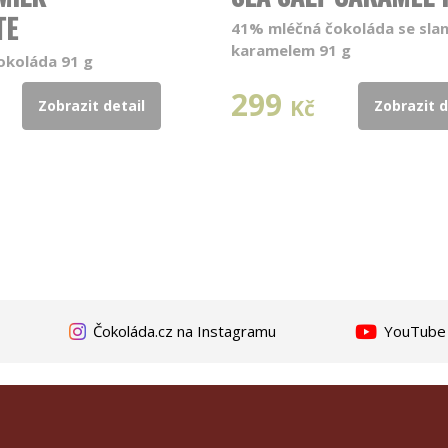
TE
41% mléčná čokoláda se sla
karamelem 91 g
okoláda 91 g
299
Kč
Zobrazit detail
Zobrazit d
Čokoláda.cz na Instagramu
YouTube k