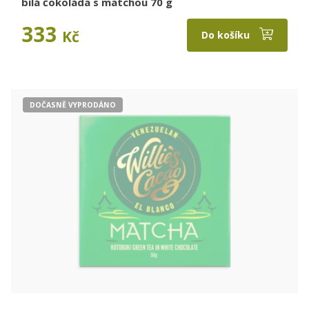
bílá čokoláda s matchou 70 g
333
Kč
Do košíku
DOČASNĚ VYPRODÁNO