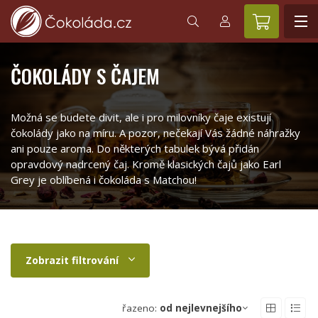
ČOKOLÁDY S ČAJEM
Možná se budete divit, ale i pro milovníky čaje existují
čokolády jako na míru. A pozor, nečekají Vás žádné náhražky
ani pouze aroma. Do některých tabulek bývá přidán
opravdový nadrcený čaj. Kromě klasických čajů jako Earl
Grey je oblíbená i čokoláda s Matchou!
Zobrazit filtrování
řazeno:
od nejlevnejšího