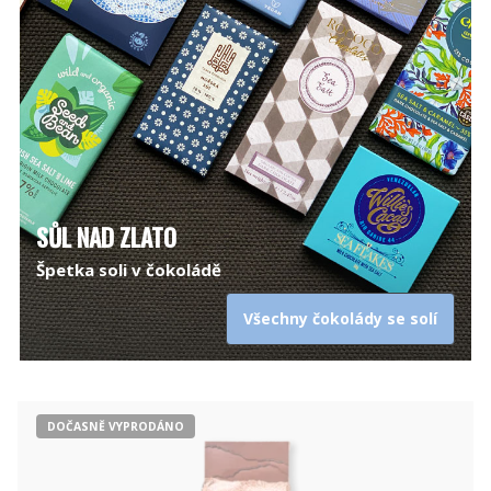
SŮL NAD ZLATO
Špetka soli v čokoládě
Všechny čokolády se solí
DOČASNĚ VYPRODÁNO