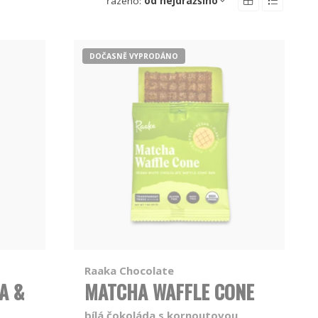
řazeno:
od nejdražšího
DOČASNĚ VYPRODÁNO
Raaka Chocolate
A &
MATCHA WAFFLE CONE
bílá čokoláda s kornoutovou