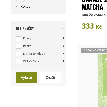
Sůl
MATCHA
Kokos
bílá čokoláda
333
Kč
DLE ZNAČKY
Kuyay
1
Raaka
2
DOČASNĚ VYPRO
Míšina čokoláda
1
Willie’s Cacao Ltd
1
Vybrat
Zrušit