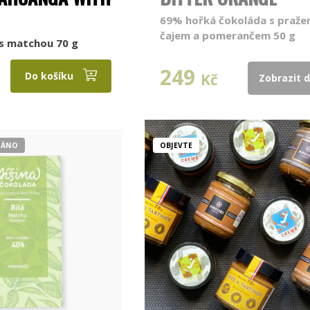
69% hořká čokoláda s praž
čajem a pomerančem 50 g
 s matchou 70 g
249
Do košíku
Kč
Zobrazit d
DÁNO
OBJEVTE