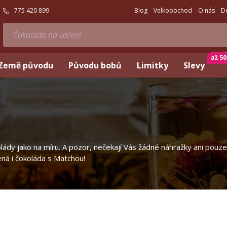
775 420 899
Blog
Velkoobchod
O nás
D
až 5
Země původu
Původu bobů
Limitky
Slevy
okolády jako na míru. A pozor, nečekají Vás žádné náhražky ani po
ená i čokoláda s Matchou!