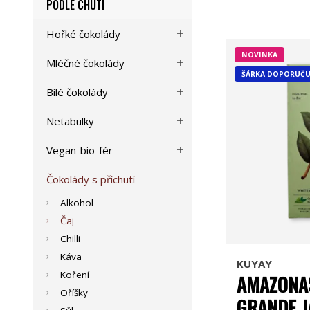
PODLE CHUTI
Hořké čokolády
NOVINKA
Mléčné čokolády
ŠÁRKA DOPORUČU
Bílé čokolády
Netabulky
Vegan-bio-fér
Čokolády s příchutí
Alkohol
Čaj
Chilli
Káva
KUYAY
Koření
AMAZONA
Oříšky
GRANDE 