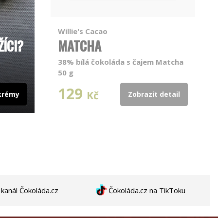
Willie's Cacao
ÍCI?
MATCHA
38% bílá čokoláda s čajem Matcha
50 g
129
Kč
krémy
Zobrazit detail
anál Čokoláda.cz
Čokoláda.cz na TikToku