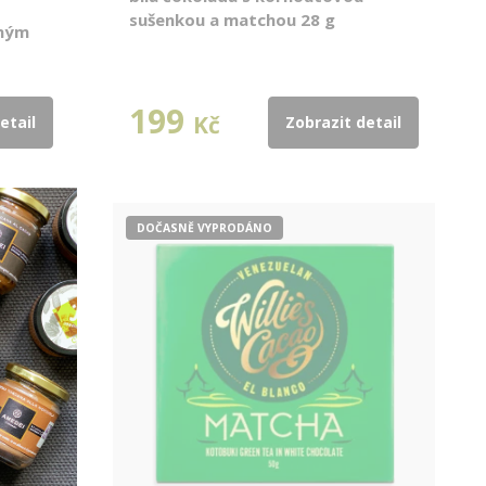
sušenkou a matchou 28 g
eným
199
Kč
etail
Zobrazit detail
DOČASNĚ VYPRODÁNO