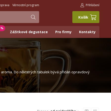
oprava
Věrnostní program
Přihlášení
Košík
0 %
Zážitkové degustace
Pro firmy
Kontakty
uze aroma. Do některých tabulek bývá přidán opravdový