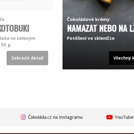
da
Čokoládové krémy
KOTOBUKI
NAMAZAT NEBO NA LŽ
láda se zeleným
Potěšení ve skleničce
 50 g
Zobrazit detail
Všechny 
Čokoláda.cz na Instagramu
YouTube k