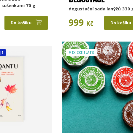
 sušenkami 70 g
degustační sada lanýžů 330 
999
Kč
Do košíku
Do košíku
JE
MEXICKÉ ZLATO