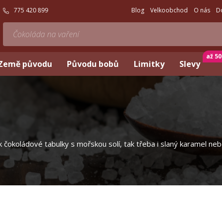
775 420 899
Blog
Velkoobchod
O nás
D
až 5
Země původu
Původu bobů
Limitky
Slevy
 jak čokoládové tabulky s mořskou solí, tak třeba i slaný karamel 