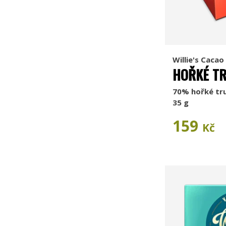
Willie's Cacao
HOŘKÉ TR
70% hořké tru
35 g
159
Kč