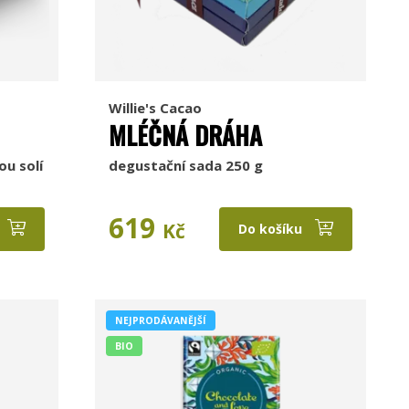
Willie's Cacao
MLÉČNÁ DRÁHA
ou solí
degustační sada 250 g
619
Kč
Do košíku
NEJPRODÁVANĚJŠÍ
BIO