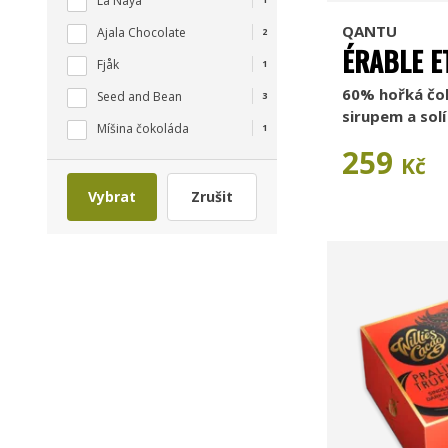
La Naya
QANTU
Ajala Chocolate
2
ÉRABLE E
Fjåk
1
60% hořká čo
Seed and Bean
3
sirupem a solí
Míšina čokoláda
1
259
Kč
Vybrat
Zrušit