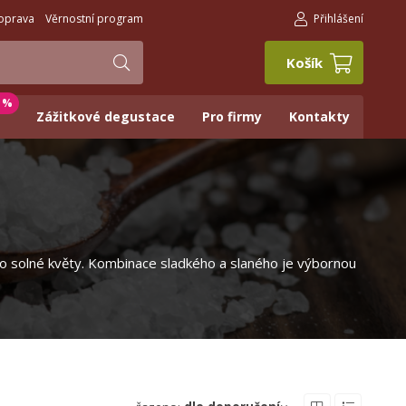
oprava
Věrnostní program
Přihlášení
Košík
0 %
Zážitkové degustace
Pro firmy
Kontakty
nebo solné květy. Kombinace sladkého a slaného je výbornou