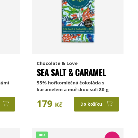
Chocolate & Love
SEA SALT & CARAMEL
nými
55% hořkomléčná čokoláda s
karamelem a mořskou solí 80 g
179
Kč
Do košíku
BIO