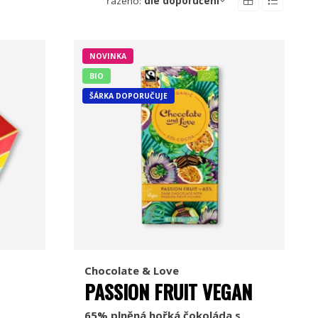
řazeno:
dle doporučení
NOVINKA
BIO
ŠÁRKA DOPORUČUJE
Chocolate & Love
PASSION FRUIT VEGAN
65% plněná hořká čokoláda s