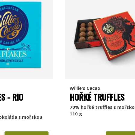
Willie's Cacao
S - RIO
HOŘKÉ TRUFFLES
70% hořké truffles s mořskou
110 g
okoláda s mořskou