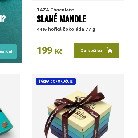
TAZA Chocolate
I?
SLANÉ MANDLE
44% hořká čokoláda 77 g
199
Kč
Do košíku
exika!
ŠÁRKA DOPORUČUJE