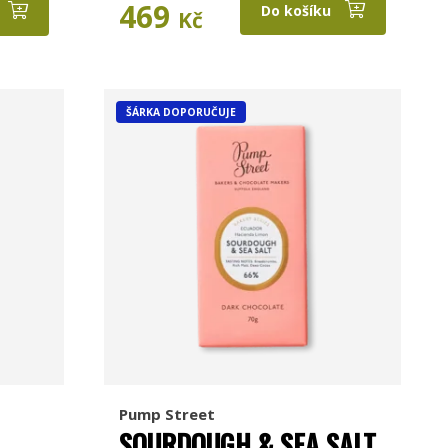
469
Do košíku
Kč
ŠÁRKA DOPORUČUJE
Pump Street
SOURDOUGH & SEA SALT