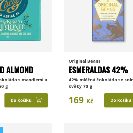
Original Beans
ED ALMOND
ESMERALDAS 42%
okoláda s mandlemi a
42% mléčná čokoláda se sol
50 g
květy 70 g
169
Kč
Do košíku
Do košíku
Í