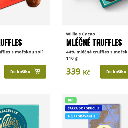
Willie's Cacao
UFFLES
MLÉČNÉ TRUFFLES
ffles s mořskou solí
44% mléčné truffles s mořsk
110 g
339
Kč
Do košíku
Do košíku
BIO
ŠÁRKA DOPORUČUJE
NEJPRODÁVANĚJŠÍ