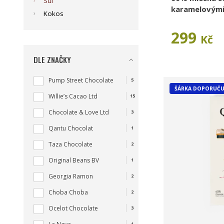
Sůl
karamelovými
Kokos
299
Kč
DLE ZNAČKY
Pump Street Chocolate
5
ŠÁRKA DOPORUČU
Willie’s Cacao Ltd
15
Chocolate & Love Ltd
3
Qantu Chocolat
1
Taza Chocolate
2
Original Beans BV
1
Georgia Ramon
2
Choba Choba
2
Ocelot Chocolate
3
1