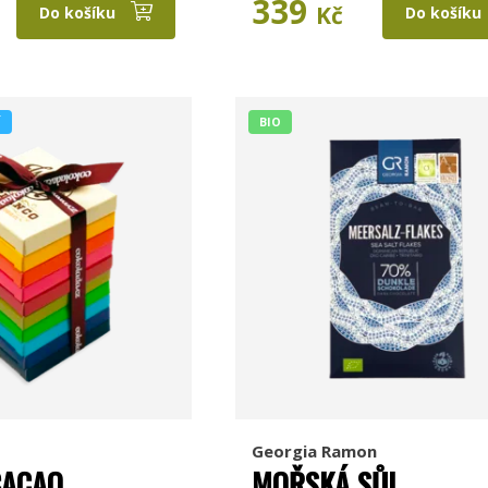
339
Kč
Do košíku
Do košíku
Í
BIO
Georgia Ramon
CACAO
MOŘSKÁ SŮL