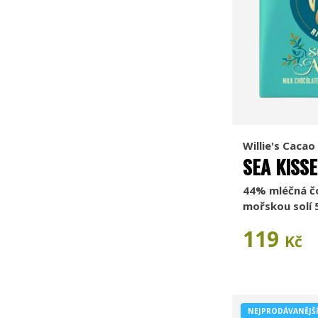
Willie's Cacao
SEA KISS
44% mléčná č
mořskou solí 
119
Kč
NEJPRODÁVANĚJŠ