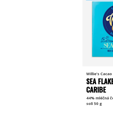
Willie's Cacao
SEA FLAKE
CARIBE
44% mléčná č
solí 50 g