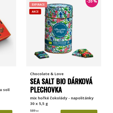
-20
%
EXPIRACE
AKCE
Chocolate & Love
SEA SALT BIO DÁRKOVÁ
PLECHOVKA
 solí
mix hořké čokolády - napolitánky
30 x 5,5 g
589
Kč