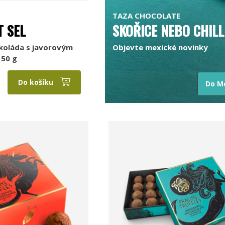
TAZA CHOCOLATE
T SEL
SKOŘICE NEBO CHILL
koláda s javorovým
Objevte mexické novinky
 50 g
Do košíku
Do M