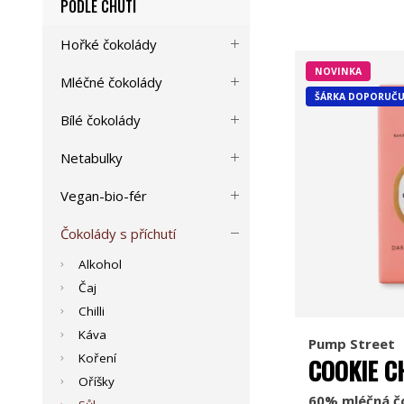
PODLE CHUTI
Hořké čokolády
NOVINKA
Mléčné čokolády
ŠÁRKA DOPORUČU
Bílé čokolády
Netabulky
Vegan-bio-fér
Čokolády s příchutí
Alkohol
Čaj
Chilli
Káva
Pump Street
Koření
COOKIE C
Oříšky
60% mléčná č