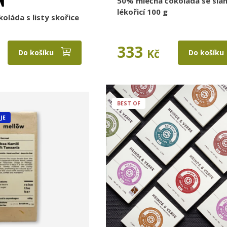
N
50% mléčná čokoláda se sla
lékořicí 100 g
oláda s listy skořice
333
Kč
Do košíku
Do košíku
BEST OF
JE