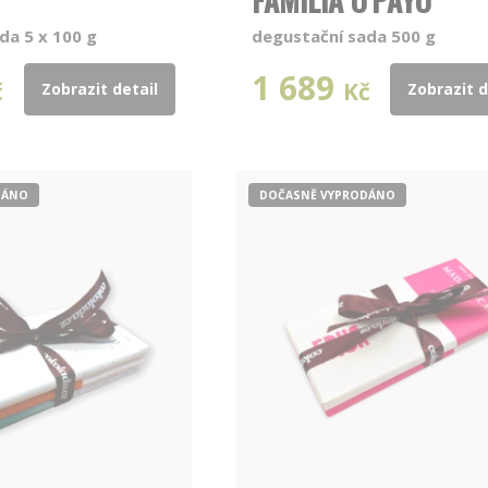
FAMILIA O'PAYO
da 5 x 100 g
degustační sada 500 g
1 689
č
Kč
Zobrazit detail
Zobrazit d
DÁNO
DOČASNĚ VYPRODÁNO