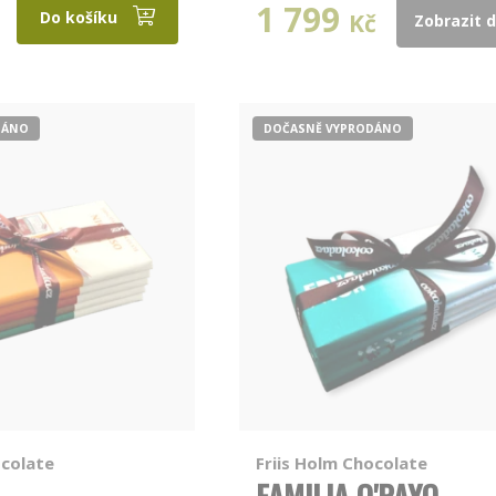
1 799
Do košíku
Kč
Zobrazit d
DÁNO
DOČASNĚ VYPRODÁNO
ocolate
Friis Holm Chocolate