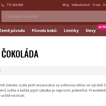
775 420 899
Blog
Velkoobchod
O nás
D
až 5
Země původu
Původu bobů
Limitky
Slevy
 ČOKOLÁDA
M
mě Dánsko zcela jistě nezaostává za světovou elitou ve výrobě 
iérů světa a každá jejich tabulka je naprosto jedinečná. Pravidelně
 určitě neztratí.