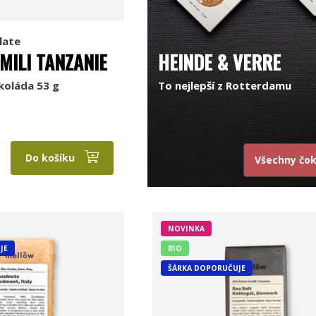
late
MILI TANZANIE
HEINDE & VERRE
koláda 53 g
To nejlepší z Rotterdamu
Do košíku
Všechny čo
NOVINKA
JE
BIO
ŠÁRKA DOPORUČUJE