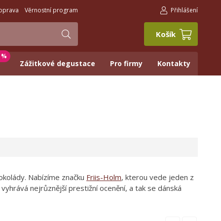
oprava
Věrnostní program
Přihlášení
Košík
0 %
Zážitkové degustace
Pro firmy
Kontakty
čokolády. Nabízíme značku
Friis-Holm
, kterou vede jeden z
 vyhrává nejrůznější prestižní ocenění, a tak se dánská