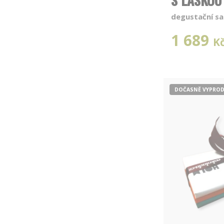
S LÁSKOU
degustační sa
1 689
K
DOČASNĚ VYPRO