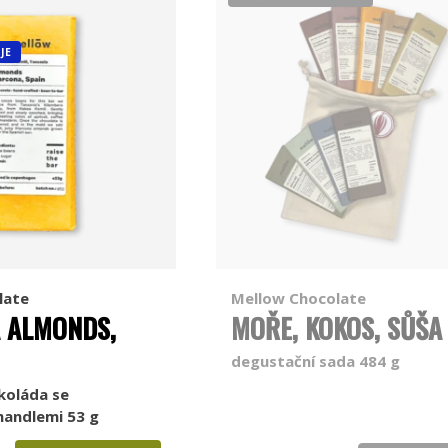
JE
late
Mellow Chocolate
 ALMONDS,
MOŘE, KOKOS, SŮŠA 
degustační sada 484 g
koláda se
mandlemi 53 g