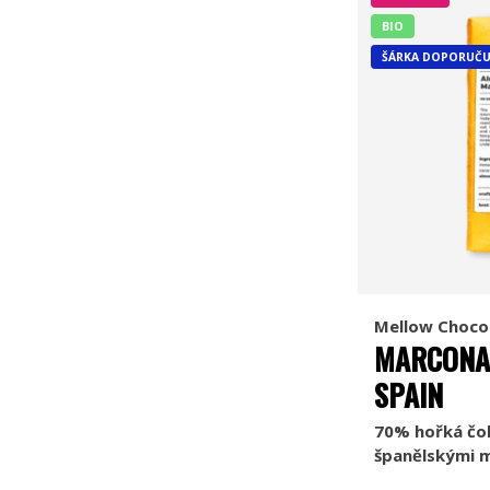
BIO
ŠÁRKA DOPORUČU
Mellow Choco
MARCONA
SPAIN
70% hořká čo
španělskými 