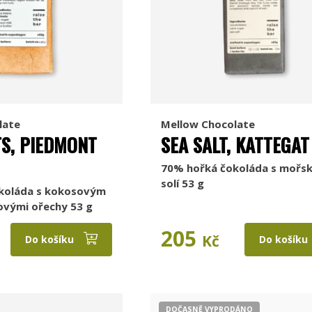
late
Mellow Chocolate
S, PIEDMONT
SEA SALT, KATTEGAT
70% hořká čokoláda s mořs
solí 53 g
koláda s kokosovým
ovými ořechy 53 g
205
Kč
Do košíku
Do košíku
DOČASNĚ VYPRODÁNO