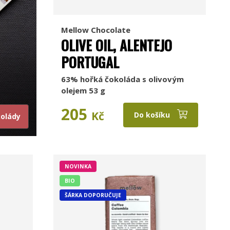
Mellow Chocolate
OLIVE OIL, ALENTEJO
PORTUGAL
63% hořká čokoláda s olivovým
olejem 53 g
205
Kč
Do košíku
kolády
NOVINKA
BIO
ŠÁRKA DOPORUČUJE