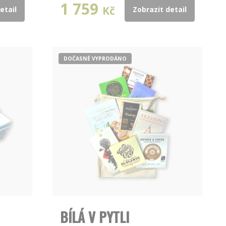
1 759
Kč
etail
Zobrazit detail
DOČASNĚ VYPRODÁNO
BÍLÁ V PYTLI