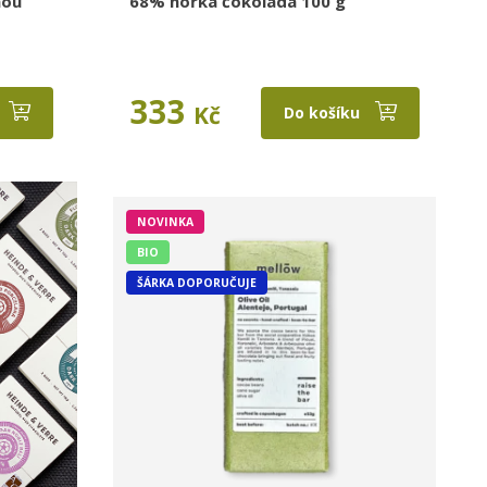
nou
68% hořká čokoláda 100 g
333
Kč
Do košíku
NOVINKA
BIO
ŠÁRKA DOPORUČUJE