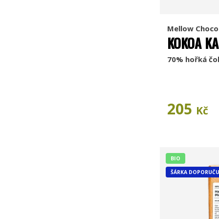
Mellow Choco
KOKOA KA
70% hořká čo
205
Kč
BIO
ŠÁRKA DOPORUČU