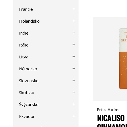
Francie
Holandsko
Indie
Itálie
Litva
Německo
Slovensko
Skotsko
Švýcarsko
Friis-Holm
NICALISO
Ekvádor