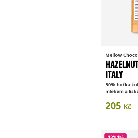
Mellow Choco
HAZELNUT
ITALY
50% hořká čo
mlékem a lísk
205
Kč
NOVINKA