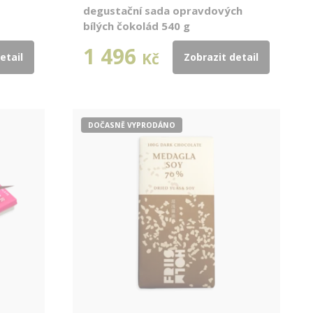
degustační sada opravdových
bílých čokolád 540 g
1 496
Kč
etail
Zobrazit detail
DOČASNĚ VYPRODÁNO