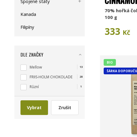
CINNAMO
Spojené státy
70% hořká čok
Kanada
100 g
Filipíny
333
Kč
DLE ZNAČKY
BIO
Mellow
13
ŠÁRKA DOPORUČU
FRIIS-HOLM CHOKOLADE
28
Různí
1
Vybrat
Zrušit