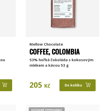
Mellow Chocolate
COFFEE, COLOMBIA
kou
53% hořká čokoláda s kokosovým
mlékem a kávou 53 g
205
Kč
Do košíku
DOČASNĚ VYPRODÁNO