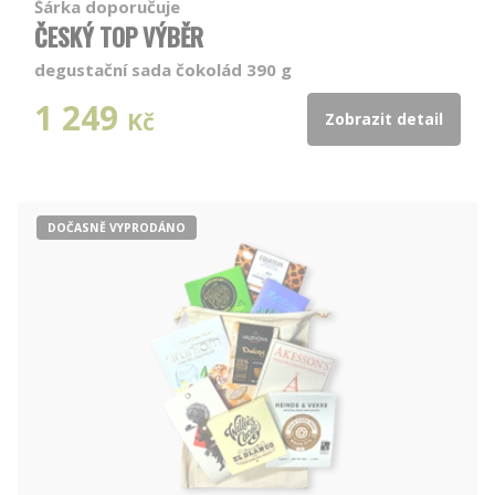
Šárka doporučuje
ČESKÝ TOP VÝBĚR
degustační sada čokolád 390 g
1 249
Kč
Zobrazit detail
DOČASNĚ VYPRODÁNO