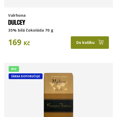
Valrhona
DULCEY
35% bílá čokoláda 70 g
169
Kč
Do košíku
BIO
ŠÁRKA DOPORUČUJE