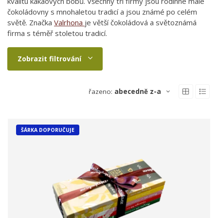
kvalitu kakaových bobů. Všechny tři firmy jsou rodinné malé
čokoládovny s mnohaletou tradicí a jsou známé po celém
světě. Značka
Valrhona
je větší čokoládová a světoznámá
firma s téměř stoletou tradicí.
Zobrazit filtrování
řazeno:
abecedně z-a
ŠÁRKA DOPORUČUJE