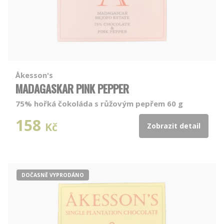
Åkesson's
MADAGASKAR PINK PEPPER
75% hořká čokoláda s růžovým pepřem 60 g
158
Kč
Zobrazit detail
DOČASNĚ VYPRODÁNO