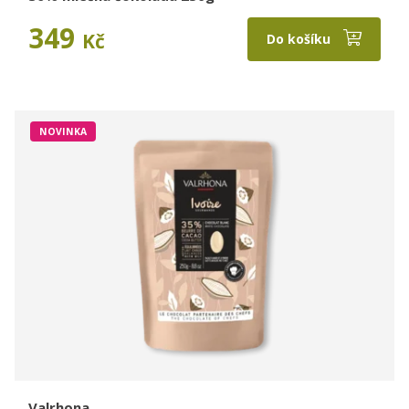
349
Kč
Do košíku
NOVINKA
Valrhona