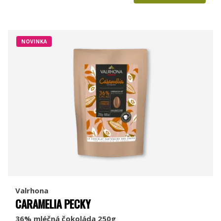
NOVINKA
Valrhona
CARAMELIA PECKY
36% mléčná čokoláda 250g