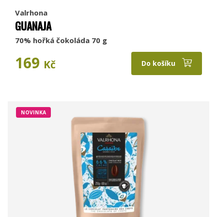
Valrhona
GUANAJA
70% hořká čokoláda 70 g
169
Kč
Do košíku
NOVINKA