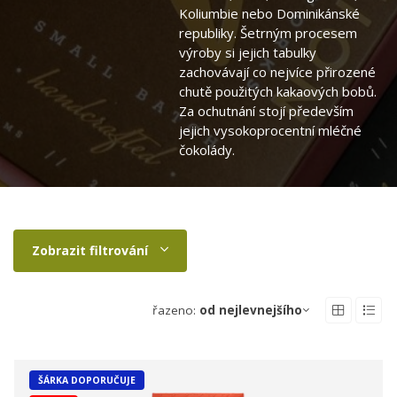
Koliumbie nebo Dominikánské
republiky. Šetrným procesem
výroby si jejich tabulky
zachovávají co nejvíce přirozené
chutě použitých kakaových bobů.
Za ochutnání stojí především
jejich vysokoprocentní mléčné
čokolády.
Zobrazit filtrování
řazeno:
od nejlevnejšího
ŠÁRKA DOPORUČUJE