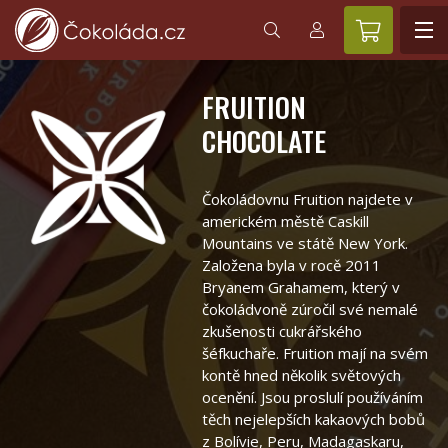
FRUITION
CHOCOLATE
Čokoládovnu Fruition najdete v
americkém městě Caskill
Mountains ve státě New York.
Založena byla v rocě 2011
Bryanem Grahamem, který v
čokoládvoně zúročil své nemalé
zkušenosti cukrářského
šéfkuchaře. Fruition mají na svém
kontě hned několik světových
ocenění. Jsou proslulí používáním
těch nejelepších kakaových bobů
z Bolívie, Peru, Madagaskaru,