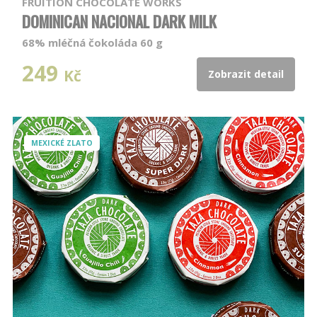
FRUITION CHOCOLATE WORKS
DOMINICAN NACIONAL DARK MILK
68% mléčná čokoláda 60 g
249
Kč
Zobrazit detail
MEXICKÉ ZLATO