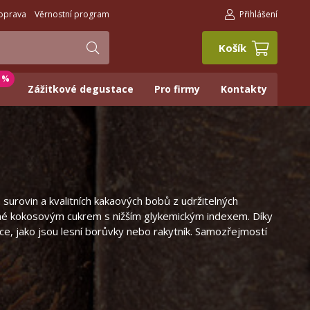
oprava
Věrnostní program
Přihlášení
Košík
0 %
Zážitkové degustace
Pro firmy
Kontakty
urovin a kvalitních kakaových bobů z udržitelných
zené kokosovým cukrem s nižším glykemickým indexem. Díky
nce, jako jsou lesní borůvky nebo rakytník. Samozřejmostí
.