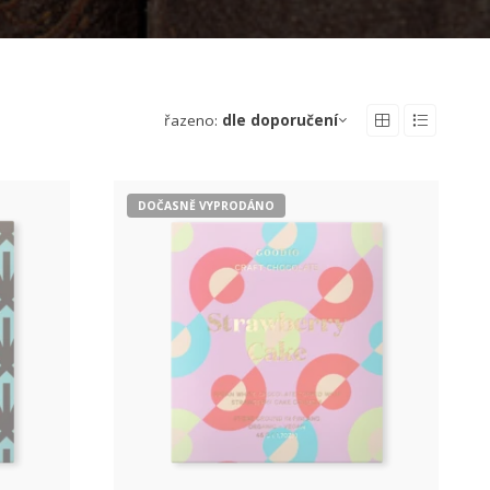
řazeno:
dle doporučení
DOČASNĚ VYPRODÁNO