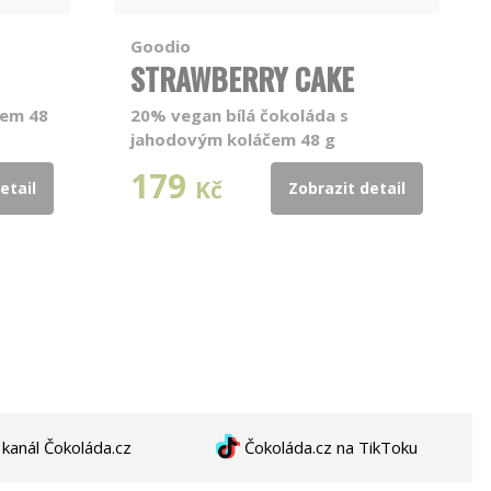
Goodio
STRAWBERRY CAKE
sem 48
20% vegan bílá čokoláda s
jahodovým koláčem 48 g
179
Kč
etail
Zobrazit detail
anál Čokoláda.cz
Čokoláda.cz na TikToku