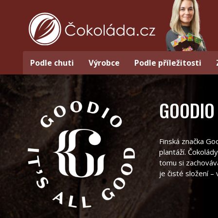
Podle chuti
Výrobce
Podle příležitosti
GOODIO
Finská značka Goo
plantáží. Čokolá
tomu si zachováva
je čisté složení 