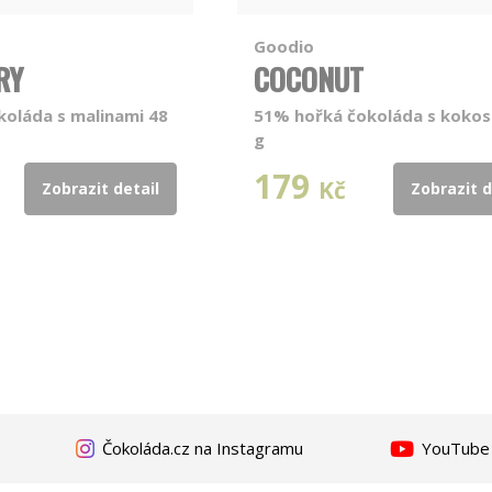
Goodio
RY
COCONUT
oláda s malinami 48
51% hořká čokoláda s koko
g
179
Kč
Zobrazit detail
Zobrazit d
Čokoláda.cz na Instagramu
YouTube k