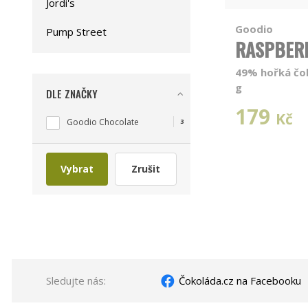
Jordi's
Goodio
Pump Street
RASPBER
49% hořká čok
g
DLE ZNAČKY
179
Kč
Goodio Chocolate
3
Vybrat
Zrušit
Sledujte nás:
Čokoláda.cz na Facebooku