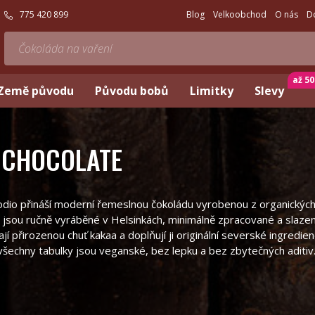
775 420 899
Blog
Velkoobchod
O nás
D
až 5
Země původu
Původu bobů
Limitky
Slevy
 CHOCOLATE
dio přináší moderní řemeslnou čokoládu vyrobenou z organických s
dy jsou ručně vyráběné v Helsinkách, minimálně zpracované a sla
jí přirozenou chuť kakaa a doplňují ji originální severské ingredie
– všechny tabulky jsou veganské, bez lepku a bez zbytečných aditiv