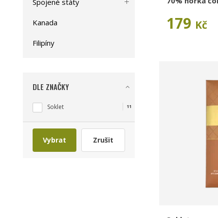
70% hořká čo
Spojené státy
179
Kanada
Kč
Filipíny
DLE ZNAČKY
Soklet
11
Vybrat
Zrušit