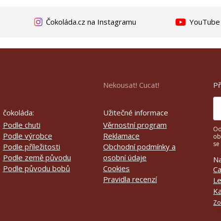
Čokoláda.cz na Instagramu
YouTube k
Př
Nekousat! Cucat!
čokoláda:
Užitečné informace
Podle chuti
Věrnostní program
Od
Podle výrobce
Reklamace
ob
se
Podle příležitosti
Obchodní podmínky a
Podle země původu
osobní údaje
Na
Podle původu bobů
Cookies
Ca
Pravidla recenzí
Le
Ka
Zo