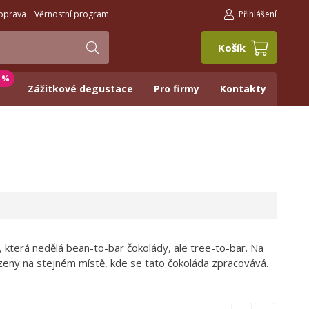
oprava
Věrnostní program
Přihlášení
Košík
0 %
Zážitkové degustace
Pro firmy
Kontakty
ce, která nedělá bean-to-bar čokolády, ale tree-to-bar. Na
azeny na stejném místě, kde se tato čokoláda zpracovává.