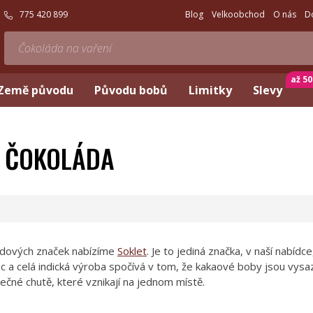
775 420 899
Blog
Velkoobchod
O nás
D
až 5
Země původu
Původu bobů
Limitky
Slevy
Á ČOKOLÁDA
ládových značek nabízíme
Soklet
. Je to jediná značka, v naší nabíd
oc a celá indická výroba spočívá v tom, že kakaové boby jsou vys
ečné chutě, které vznikají na jednom místě.