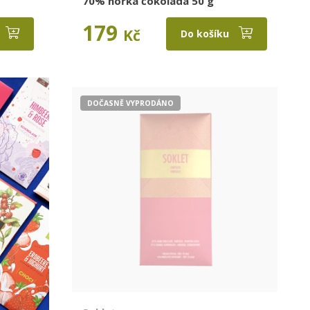
70% hořká čokoláda 50 g
179
Kč
Do košíku
DOČASNĚ VYPRODÁNO