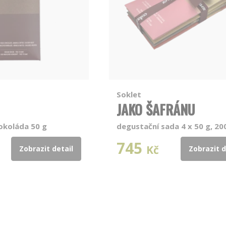
Soklet
JAKO ŠAFRÁNU
okoláda 50 g
degustační sada 4 x 50 g, 20
745
Kč
Zobrazit detail
Zobrazit d