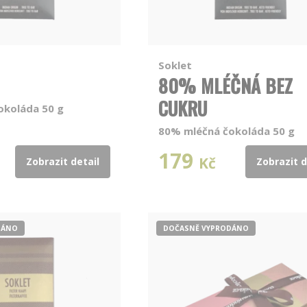
Soklet
80% MLÉČNÁ BEZ
CUKRU
okoláda 50 g
80% mléčná čokoláda 50 g
179
Kč
Zobrazit detail
Zobrazit d
DÁNO
DOČASNĚ VYPRODÁNO