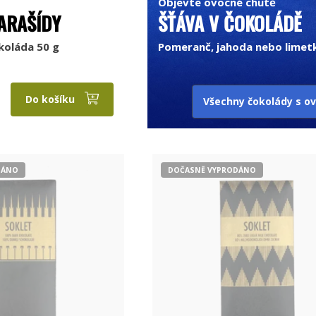
Objevte ovocné chutě
ARAŠÍDY
ŠŤÁVA V ČOKOLÁDĚ
koláda 50 g
Pomeranč, jahoda nebo limet
Do košíku
Všechny čokolády s 
DÁNO
DOČASNĚ VYPRODÁNO