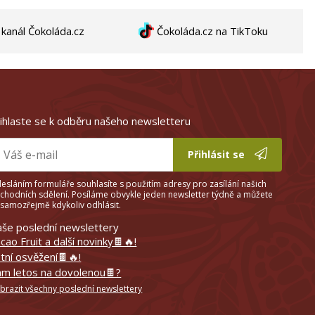
anál Čokoláda.cz
Čokoláda.cz na TikToku
ihlaste se k odběru našeho newsletteru
Přihlásit se
esláním formuláře souhlasíte s použitím adresy pro zasílání našich
chodních sdělení. Posíláme obvykle jeden newsletter týdně a můžete
 samozřejmě kdykoliv odhlásit.
še poslední newslettery
cao Fruit a další novinky🍫🔥!
tní osvěžení🍫🔥!
m letos na dovolenou🍫?
brazit všechny poslední newslettery