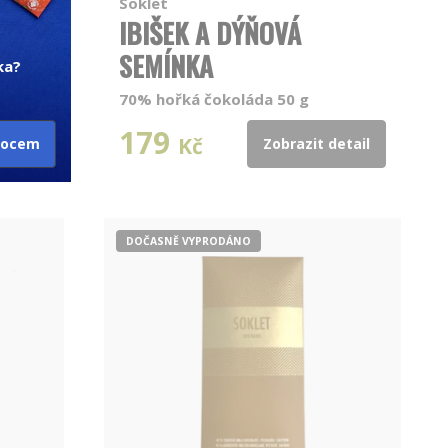
Soklet
IBIŠEK A DÝŇOVÁ
SEMÍNKA
ka?
70% hořká čokoláda 50 g
179
Kč
ovocem
Zobrazit detail
DOČASNĚ VYPRODÁNO