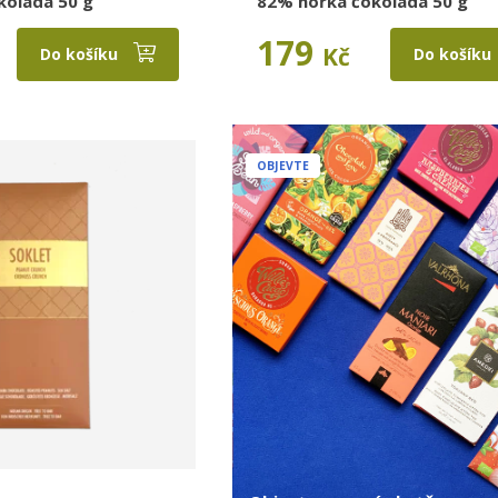
koláda 50 g
82% hořká čokoláda 50 g
179
Kč
Do košíku
Do košíku
OBJEVTE