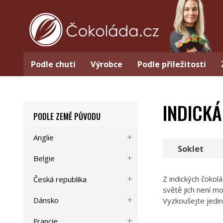
Podle chuti
Výrobce
Podle příležitosti
INDICK
PODLE ZEMĚ PŮVODU
Anglie
Soklet
Belgie
Z indických čoko
Česká republika
světě jich není m
Dánsko
Vyzkoušejte jedin
Francie