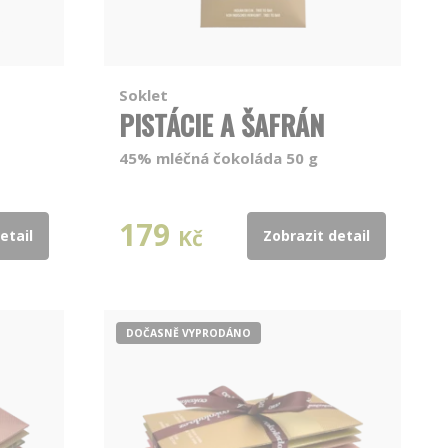
Soklet
PISTÁCIE A ŠAFRÁN
45% mléčná čokoláda 50 g
179
Kč
etail
Zobrazit detail
DOČASNĚ VYPRODÁNO