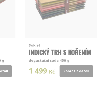
Soklet
INDICKÝ TRH S KOŘENÍM
0 g
degustační sada 450 g
1 499
Kč
etail
Zobrazit detail