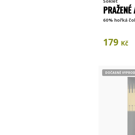
Soklet
PRAŽENÉ 
60% hořká čo
179
Kč
DOČASNĚ VYPRO