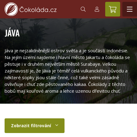
JÁVA
Jáva je nejzalidněnější ostrov světa a je součástí Indonésie.
Na jejím území najdeme i hlavní město Jakartu a čokoláda se
pěstuje i v druhém největším městě Surabaye. Velkou
zajímavostí je, že Jáva je téměř celá vulkanického původu a
některé sopky jsou stále činné, což také velmi zásadně
ovlivňuje i chuť zde pěstovaného kakaa. Čokolády z těchto
bobů mají kouřové aroma a lehce uzenou dřevitou chuť.
Zobrazit filtrování