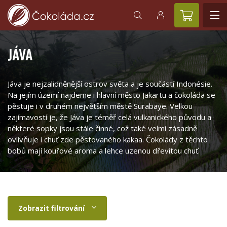
JÁVA
Jáva je nejzalidněnější ostrov světa a je součástí Indonésie.
Na jejím území najdeme i hlavní město Jakartu a čokoláda se
pěstuje i v druhém největším městě Surabaye. Velkou
zajímavostí je, že Jáva je téměř celá vulkanického původu a
některé sopky jsou stále činné, což také velmi zásadně
ovlivňuje i chuť zde pěstovaného kakaa. Čokolády z těchto
bobů mají kouřové aroma a lehce uzenou dřevitou chuť.
Zobrazit filtrování