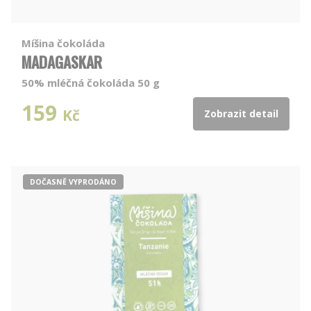
Míšina čokoláda
MADAGASKAR
50% mléčná čokoláda 50 g
159
Kč
Zobrazit detail
DOČASNĚ VYPRODÁNO