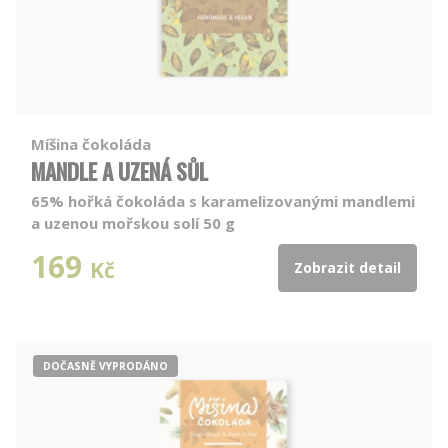
Míšina čokoláda
MANDLE A UZENÁ SŮL
65% hořká čokoláda s karamelizovanými mandlemi
a uzenou mořskou solí 50 g
169
Kč
Zobrazit detail
DOČASNĚ VYPRODÁNO