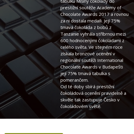
tabulku Míšiny čokolády do
prestižní soutěže Academy of
Chocolate Awards 2017 a rovnou
za ni dostala medaili. Její 75%
tmavá čokoláda z bobů z
Tanzanie vyhrála stříbrnou mezi
600 hodnocenými čokoládami z
celého světa. Ve stejném roce
získala bronzové ocenění v
regionální soutěži International
Chocolate Awards v Budapešti
její 75% tmavá tabulka s
pomerančem.
Od té doby sbírá prestižní
čokoládová ocenění pravidelně a
skvěle tak zastupuje Česko v
čokoládovém světě.