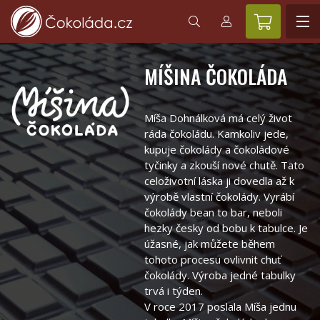
MÍŠINA ČOKOLÁDA
Míša Dohnálková má celý život
ráda čokoládu. Kamkoliv jede,
kupuje čokolády a čokoládové
tyčinky a zkouší nové chutě. Tato
celoživotní láska ji dovedla až k
výrobě vlastní čokolády. Vyrábí
čokolády bean to bar, neboli
hezky česky od bobu k tabulce. Je
úžasné, jak můžete během
tohoto procesu ovlivnit chuť
čokolády. Výroba jedné tabulky
trvá i týden.
V roce 2017 poslala Míša jednu