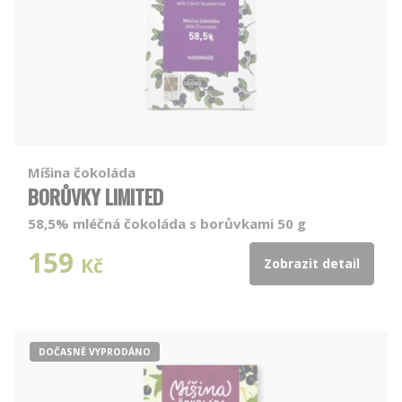
Míšina čokoláda
BORŮVKY LIMITED
58,5% mléčná čokoláda s borůvkami 50 g
159
Kč
Zobrazit detail
DOČASNĚ VYPRODÁNO