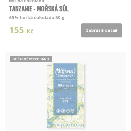
Míšina čokoláda
TANZANIE - MOŘSKÁ SŮL
65% hořká čokoláda 50 g
155
Kč
Zobrazit detail
DOČASNĚ VYPRODÁNO