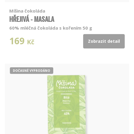
Míšina čokoláda
HŘEJIVÁ - MASALA
60% mléčná čokoláda s kořením 50 g
169
Kč
Zobrazit detail
DOČASNĚ VYPRODÁNO