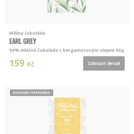
Míšina čokoláda
EARL GREY
50% mléčná čokoláda s bergamotovým olejem 50g
159
Kč
Zobrazit detail
DOČASNĚ VYPRODÁNO