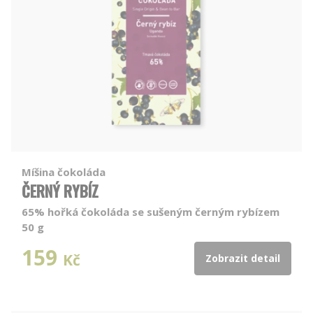
Míšina čokoláda
ČERNÝ RYBÍZ
65% hořká čokoláda se sušeným černým rybízem
50 g
159
Kč
Zobrazit detail