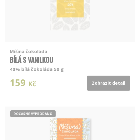
Míšina čokoláda
BÍLÁ S VANILKOU
40% bílá čokoláda 50 g
159
Kč
Zobrazit detail
DOČASNĚ VYPRODÁNO