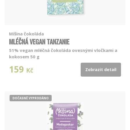
Míšina čokoláda
MLÉČNÁ VEGAN TANZANIE
51% vegan mléčná čokoláda ovesnými vločkami a
kokosem 50 g
159
Kč
Zobrazit detail
DOČASNĚ VYPRODÁNO