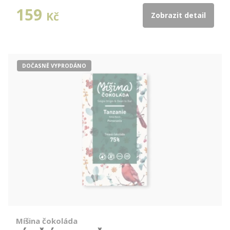
159
Kč
Zobrazit detail
DOČASNĚ VYPRODÁNO
Míšina čokoláda