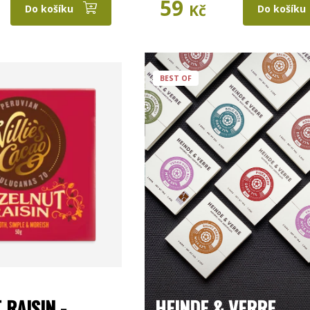
59
Kč
Do košíku
Do košíku
BEST OF
 RAISIN -
HEINDE & VERRE