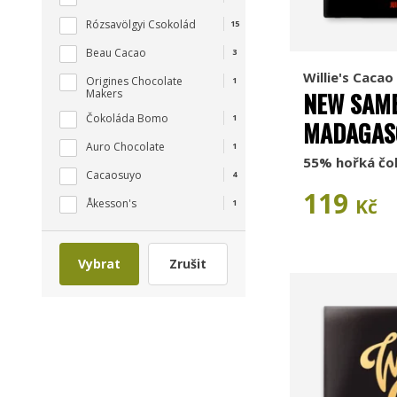
Rózsavölgyi Csokolád
15
Beau Cacao
3
Willie's Cacao
Origines Chocolate
1
Makers
NEW SAMB
Čokoláda Bomo
1
MADAGAS
Auro Chocolate
1
55% hořká čo
Cacaosuyo
4
119
Kč
Åkesson's
1
Vybrat
Zrušit