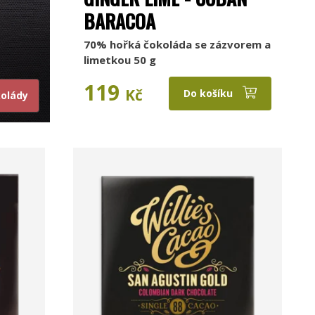
BARACOA
70% hořká čokoláda se zázvorem a
limetkou 50 g
119
Kč
Do košíku
kolády