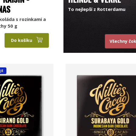
NAS
To nejlepší z Rotterdamu
oláda s rozinkami a
chy 50 g
Do košíku
Všechny čo
JE