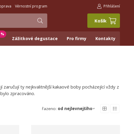
oprava
Věrnostní program
Přihlášení
Košík
0 %
Zážitkové degustace
Pro firmy
Kontakty
í zaručují ty nejkvalitnější kakaové boby pocházející vždy z
e bylo zpracováno.
řazeno:
od nejlevnejšího