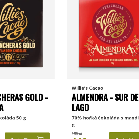
Willie's Cacao
CHERAS GOLD -
ALMENDRA - SUR DE
A
LAGO
koláda 50 g
70% hořká čokoláda s mandl
g
109
Kč