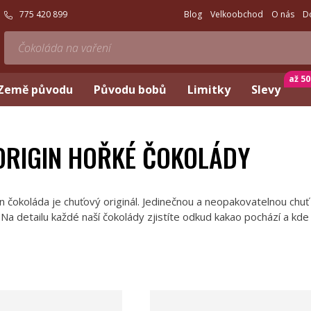
775 420 899
Blog
Velkoobchod
O nás
D
až 5
Země původu
Původu bobů
Limitky
Slevy
ORIGIN HOŘKÉ ČOKOLÁDY
n čokoláda je chuťový originál. Jedinečnou a neopakovatelnou chuť j
 Na detailu každé naší čokolády zjistíte odkud kakao pochází a kd