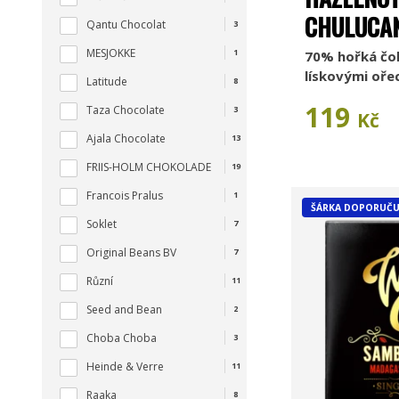
CHULUCA
Qantu Chocolat
3
MESJOKKE
1
70% hořká čok
lískovými oře
Latitude
8
119
Taza Chocolate
3
Kč
Ajala Chocolate
13
FRIIS-HOLM CHOKOLADE
19
Francois Pralus
1
ŠÁRKA DOPORUČU
Soklet
7
Original Beans BV
7
Různí
11
Seed and Bean
2
Choba Choba
3
Heinde & Verre
11
Raaka
8