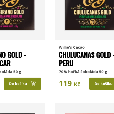
Willie's Cacao
O GOLD -
CHULUCANAS GOLD 
CAR
PERU
koláda 50 g
70% hořká čokoláda 50 g
119
Kč
Do košíku
Do košíku