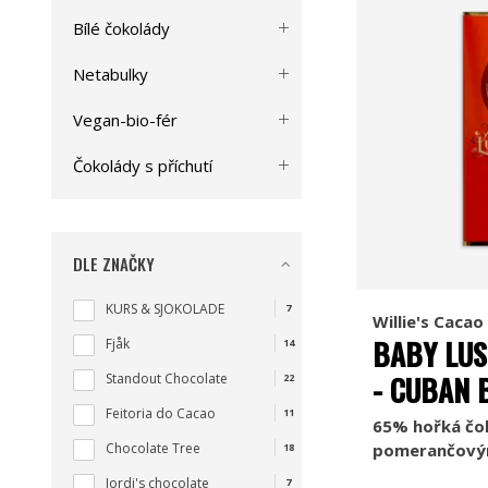
Bílé čokolády
Netabulky
Vegan-bio-fér
Čokolády s příchutí
DLE ZNAČKY
KURS & SJOKOLADE
7
Willie's Cacao
BABY LUS
Fjåk
14
- CUBAN 
Standout Chocolate
22
Feitoria do Cacao
11
65% hořká čo
Chocolate Tree
pomerančovým
18
Jordi's chocolate
7