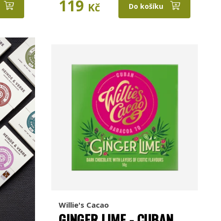
119
Kč
Do košíku
Willie's Cacao
GINGER LIME - CUBAN