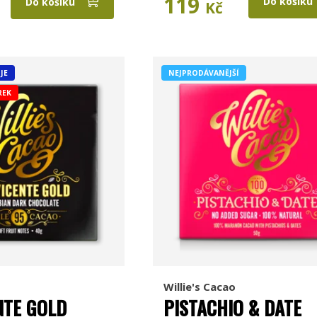
119
Do košíku
Do košíku
Kč
JE
NEJPRODÁVANĚJŠÍ
REK
Willie's Cacao
NTE GOLD
PISTACHIO & DATE