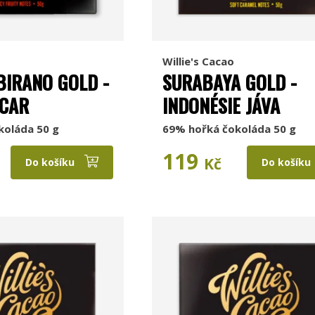
Willie's Cacao
IRANO GOLD -
SURABAYA GOLD -
CAR
INDONÉSIE JÁVA
koláda 50 g
69% hořká čokoláda 50 g
119
Kč
Do košíku
Do košíku