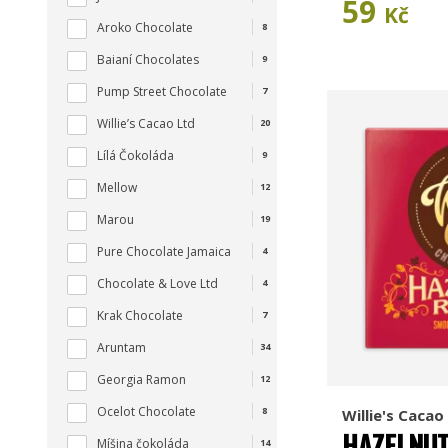
59
Kč
Aroko Chocolate
8
Baianí Chocolates
9
Pump Street Chocolate
7
Willie’s Cacao Ltd
20
Lílá Čokoláda
9
Mellow
12
Marou
19
Pure Chocolate Jamaica
4
Chocolate & Love Ltd
4
Krak Chocolate
7
Aruntam
34
Georgia Ramon
12
Ocelot Chocolate
8
Willie's Cacao
HAZELNUT
Míšina čokoláda
14