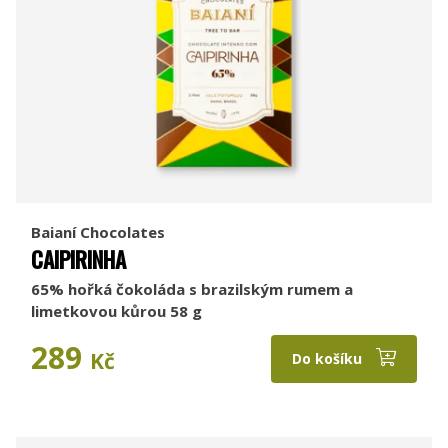
Baianí Chocolates
CAIPIRINHA
65% hořká čokoláda s brazilským rumem a
limetkovou kůrou 58 g
289
Kč
Do košíku