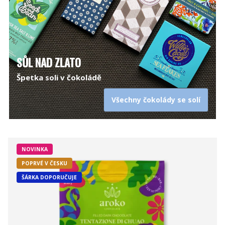
SŮL NAD ZLATO
Špetka soli v čokoládě
Všechny čokolády se solí
NOVINKA
POPRVÉ V ČESKU
ŠÁRKA DOPORUČUJE