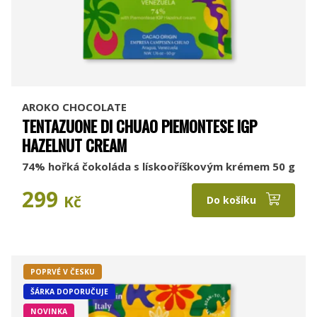
AROKO CHOCOLATE
TENTAZUONE DI CHUAO PIEMONTESE IGP
HAZELNUT CREAM
74% hořká čokoláda s lískooříškovým krémem 50 g
299
Kč
Do košíku
POPRVÉ V ČESKU
ŠÁRKA DOPORUČUJE
NOVINKA