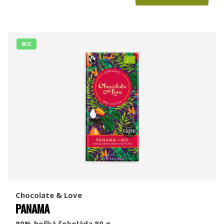
BIO
Chocolate & Love
PANAMA
80% hořká čokoláda 80 g