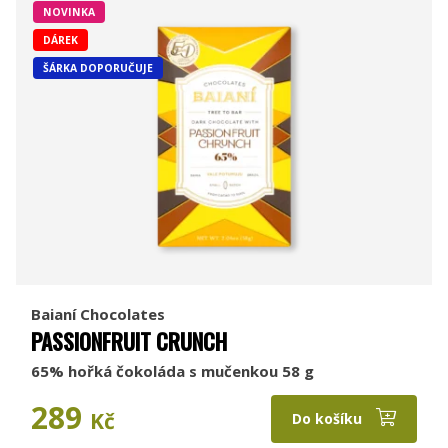
NOVINKA
DÁREK
ŠÁRKA DOPORUČUJE
Baianí Chocolates
PASSIONFRUIT CRUNCH
65% hořká čokoláda s mučenkou 58 g
289
Kč
Do košíku