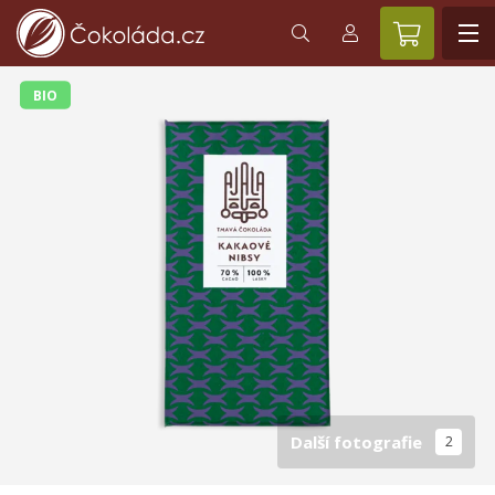
BIO
Další fotografie
2