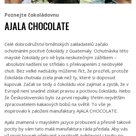
Poznejte čokoládovnu
AJALA CHOCOLATE
Celé dobrodružství brněnských zakladatelů začalo
ochutnáním pocitvé čokolády z Guatemaly. Ochutnávka této
mayské čokolády pro ně byla neskutečným zážitkem –
absolutní nadšení se střídalo s překvapením z neobvyklé
chuti. Bez velké nadsázky můžeme říct, že prozřeli, protože
čokoláda chutnala zcela jinak než ty, které si doposud
kupovali. Začali se tedy o čokoládu více zajímat a zjistili, že v
Evropě není snadné získat pravou a poctivou čokoládu. Nebo
že Československo bylo za první repuliky třetím největším
zpracovatelem kakaových bobů na světě. To vše je
inspirovalo k založení manufaktury AJALA CHOCOLATE.
Ajala znamená v mayském jazyce probuzení a přesně takové
pocity by vám tato malá manufaktura ráda předala. Aby vás
už první kousek překvapil a probudil zvědavost i touhu po