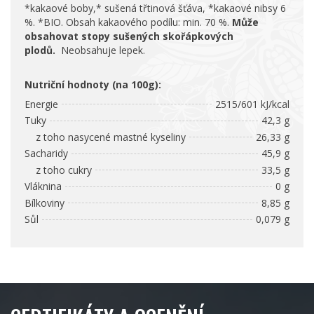
*kakaové boby,* sušená třtinová šťáva, *kakaové nibsy 6
%. *BIO. Obsah kakaového podílu: min. 70 %.
Může
obsahovat stopy sušených skořápkových
plodů.
Neobsahuje lepek.
Nutriční hodnoty (na 100g):
Energie
2515/601 kJ/kcal
Tuky
42,3 g
z toho nasycené mastné kyseliny
26,33 g
Sacharidy
45,9 g
z toho cukry
33,5 g
Vláknina
0 g
Bílkoviny
8,85 g
Sůl
0,079 g