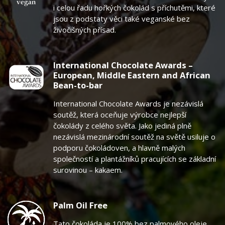
i celou řadu hořkých čokolád s příchutěmi, které
jsou z podstaty věci také veganské bez
živočišných přísad.
International Chocolate Awards –
European, Middle Eastern and African
Bean-to-bar
International Chocolate Awards je nezávislá
soutěž, která oceňuje výrobce nejlepší
čokolády z celého světa. Jako jediná plně
nezávislá mezinárodní soutěž na světě usiluje o
podporu čokoládoven, a hlavně malých
společností a plantážníků pracujících se základní
surovinou – kakaem.
Palm Oil Free
Tato čokoláda je 100% bez palmového oleje.