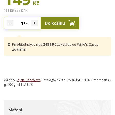
Kč
133 Kč bez DPH
Do košíku
ks
🍫
Při objednávce nad
2499 Kč
čokoláda od Willie's Cacao
zdarma.
Výrobce:
Ajala Chocolate
, Katalogové číslo: 8594184560037 Hmotnost:
45
g
, 100 g = 331,11 Kč
Složení