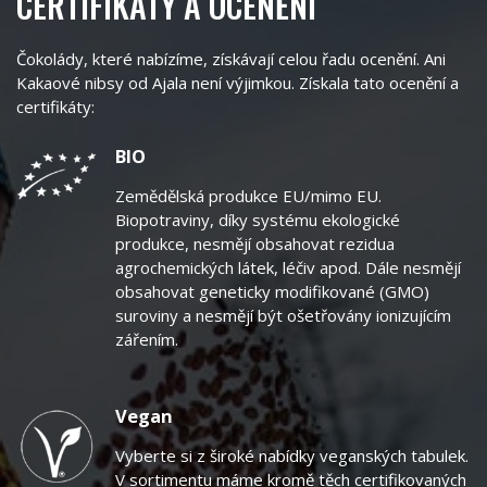
CERTIFIKÁTY A OCENĚNÍ
Čokolády, které nabízíme, získávají celou řadu ocenění. Ani
Kakaové nibsy od Ajala není výjimkou. Získala tato ocenění a
certifikáty:
BIO
Zemědělská produkce EU/mimo EU.
Biopotraviny, díky systému ekologické
produkce, nesmějí obsahovat rezidua
agrochemických látek, léčiv apod. Dále nesmějí
obsahovat geneticky modifikované (GMO)
suroviny a nesmějí být ošetřovány ionizujícím
zářením.
Vegan
Vyberte si z široké nabídky veganských tabulek.
V sortimentu máme kromě těch certifikovaných