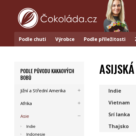
Podle chuti
Výrobce
Podle příležitosti
ASIJSK
PODLE PŮVODU KAKAOVÝCH
BOBŮ
Indie
Jižní a Střední Amerika
Vietnam
Afrika
Srí lanka
Asie
Thajsko
Indie
Indonesie