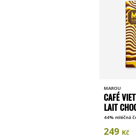
MAROU
CAFÉ VIE
LAIT CHO
44% mléčná č
249
Kč