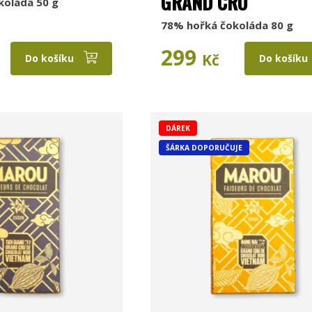
GRAND CRU
koláda 50 g
78% hořká čokoláda 80 g
299
Kč
Do košíku
Do košíku
DÁREK
ŠÁRKA DOPORUČUJE