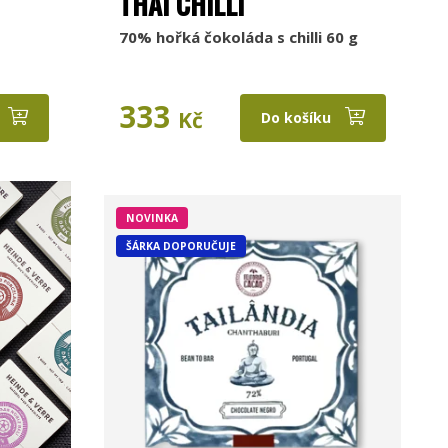
THAI CHILLI
70% hořká čokoláda s chilli 60 g
333
Kč
Do košíku
NOVINKA
ŠÁRKA DOPORUČUJE