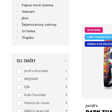
Papua nová Guinea
Vietnam
Jáva
Šalamounovy ostrovy
NOVINKA
Srí lanka
LIMITOVANÁ EDIC
Thajsko
ŠÁRKA DOPORUČU
DLE ZNAČKY
Jordi's chocolate
1
MESJOKKE
1
Fjåk
2
Krak Chocolate
2
Feitoria do Cacao
3
Jordi's
Willie’s Cacao Ltd
7