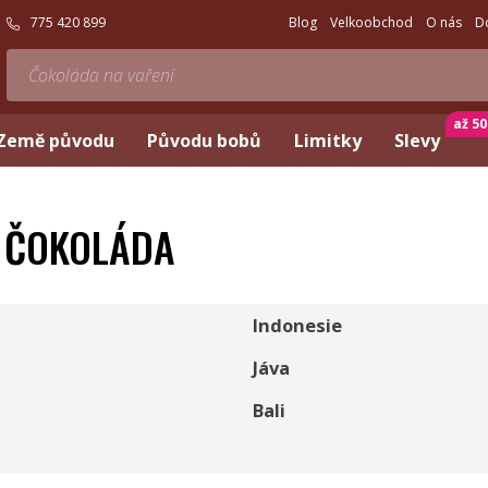
775 420 899
Blog
Velkoobchod
O nás
D
až 5
Země původu
Původu bobů
Limitky
Slevy
Á ČOKOLÁDA
Indonesie
Jáva
Bali