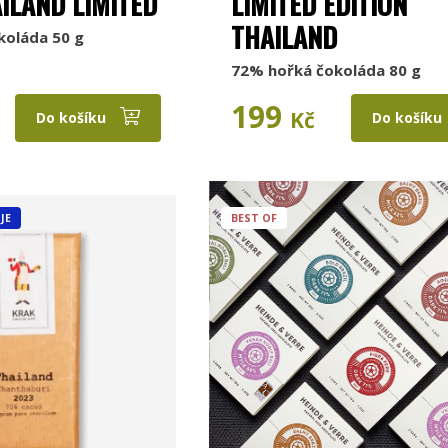
ILAND LIMITED
LIMITED EDITION
THAILAND
koláda 50 g
72% hořká čokoláda 80 g
199
Kč
Do košíku
Do košíku
JE
BEST OF