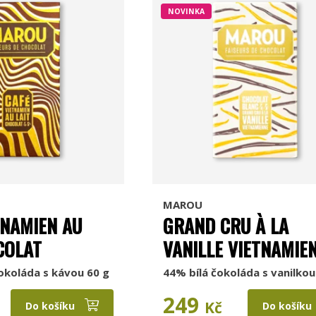
NOVINKA
MAROU
TNAMIEN AU
GRAND CRU À LA
COLAT
VANILLE VIETNAMIE
okoláda s kávou 60 g
44% bílá čokoláda s vanilkou
249
Kč
Do košíku
Do košíku