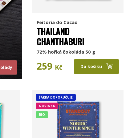
Feitoria do Cacao
THAILAND
CHANTHABURI
72% hořká čokoláda 50 g
259
Kč
Do košíku
kolády
ŠÁRKA DOPORUČUJE
NOVINKA
BIO