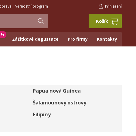
oprava
Věrnostní program
Přihlášení
Košík
0 %
Zážitkové degustace
Pro firmy
Kontakty
Papua nová Guinea
Šalamounovy ostrovy
Filipíny