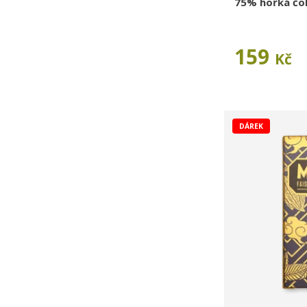
75% hořká čo
159
Kč
DÁREK