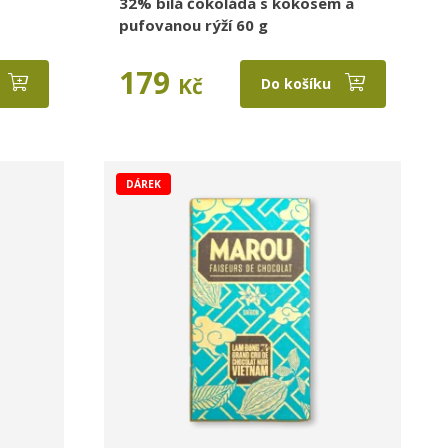
32% bílá čokoláda s kokosem a
pufovanou rýží 60 g
179
Kč
Do košíku
DÁREK