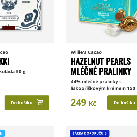
acao
Willie's Cacao
KKI
HAZELNUT PEARLS
MLÉČNÉ PRALINKY
koláda 50 g
44% mléčné pralinky s
lískooříškovým krémem 150 
249
Kč
Do košíku
Do košíku
E
ŠÁRKA DOPORUČUJE