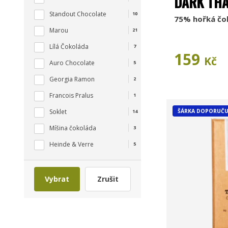
DARK THA
Standout Chocolate
10
75% hořká čo
Marou
21
Lílá Čokoláda
7
159
Kč
Auro Chocolate
5
Georgia Ramon
2
Francois Pralus
1
ŠÁRKA DOPORUČU
Soklet
14
Míšina čokoláda
3
Heinde & Verre
5
Vybrat
Zrušit