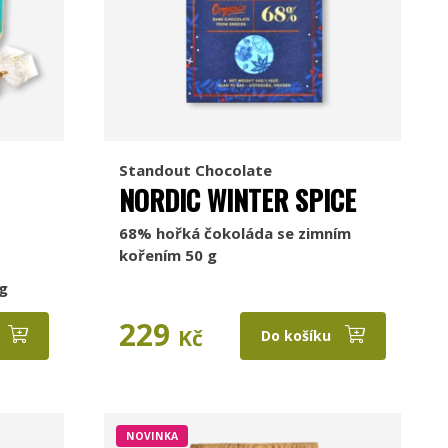
Standout Chocolate
NORDIC WINTER SPICE
68% hořká čokoláda se zimním
kořením 50 g
g
229
Kč
Do košíku
NOVINKA