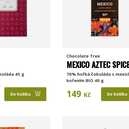
Chocolate Tree
MEXICO AZTEC SPIC
koláda 45 g
70% hořká čokoláda s mexi
kořením BIO 40 g
149
Kč
Do košíku
Do košíku