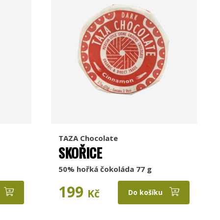
TAZA Chocolate
SKOŘICE
50% hořká čokoláda 77 g
199
Kč
Do košíku