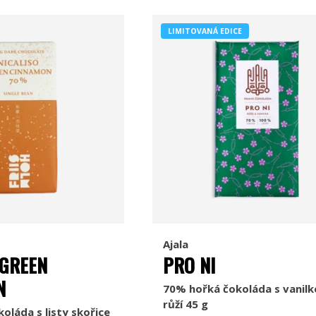
LIMITOVANÁ EDICE
Ajala
 GREEN
PRO NI
N
70% hořká čokoláda s vanilk
růží 45 g
oláda s listy skořice