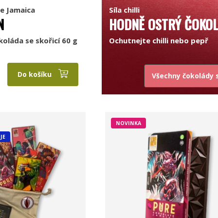
e Jamaica
Síla chilli
N
HODNĚ OSTRÝ ČOKO
oláda se skořicí 60 g
Ochutnejte chilli nebo pepř
Do košíku
Všechny čokolády s 
NOVINKA
JE