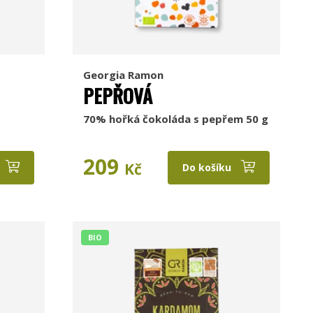
Georgia Ramon
PEPŘOVÁ
70% hořká čokoláda s pepřem 50 g
209
Kč
Do košíku
BIO