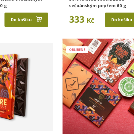
0 g
sečuánským pepřem 60 g
333
Kč
Do košíku
Do košíku
OBLÍBENÉ