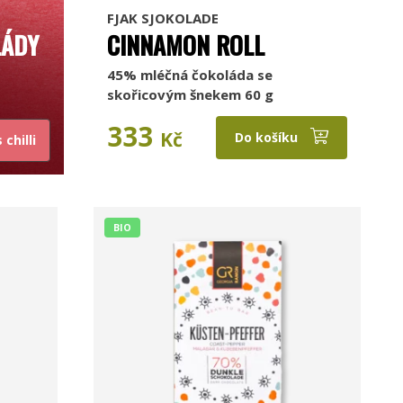
FJAK SJOKOLADE
LÁDY
CINNAMON ROLL
45% mléčná čokoláda se
skořicovým šnekem 60 g
333
Kč
Do košíku
chilli
BIO