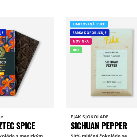
LIMITOVANÁ EDICE
JE
ŠÁRKA DOPORUČUJE
NOVINKA
BIO
ee
FJAK SJOKOLADE
ZTEC SPICE
SICHUAN PEPPER
koláda s mexickým
50% mléčná čokoláda se