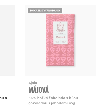
DOČASNĚ VYPRODÁNO
Ajala
MÁJOVÁ
ou a
66% hořká čokoláda s bílou
čokoládou s jahodami 45g