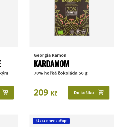
Georgia Ramon
E
KARDAMOM
ckým
70% hořká čokoláda 50 g
209
Kč
Do košíku
ŠÁRKA DOPORUČUJE