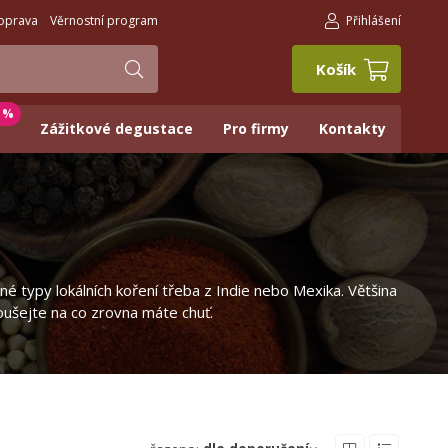
oprava
Věrnostní program
Přihlášení
Košík
0 %
Zážitkové degustace
Pro firmy
Kontakty
né typy lokálních koření třeba z Indie nebo Mexika. Většina
oušejte na co zrovna máte chuť.