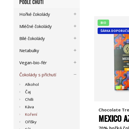
PODLE CHUTI
Hořké čokolády
BIO
Mléčné čokolády
ŠÁRKA DOPORUČU
Bílé čokolády
Netabulky
Vegan-bio-fér
Čokolády s příchutí
Alkohol
Čaj
Chilli
Káva
Chocolate Tr
Koření
MEXICO A
Oříšky
70% hořká čo