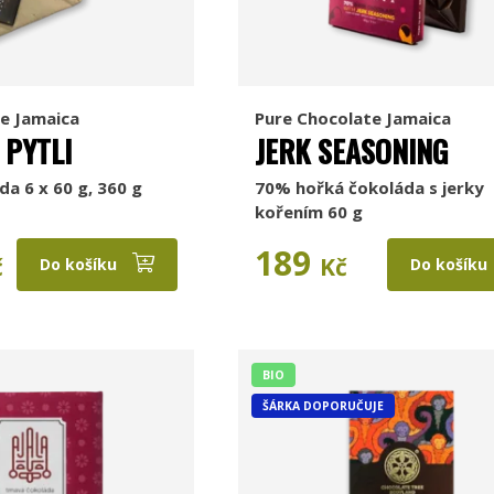
e Jamaica
Pure Chocolate Jamaica
 PYTLI
JERK SEASONING
da 6 x 60 g, 360 g
70% hořká čokoláda s jerky
kořením 60 g
189
č
Kč
Do košíku
Do košíku
BIO
ŠÁRKA DOPORUČUJE