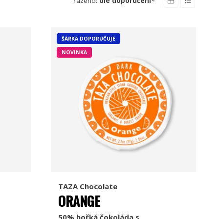
řazeno:
dle doporučení
ŠÁRKA DOPORUČUJE
NOVINKA
TAZA Chocolate
ORANGE
50% hořká čokoláda s