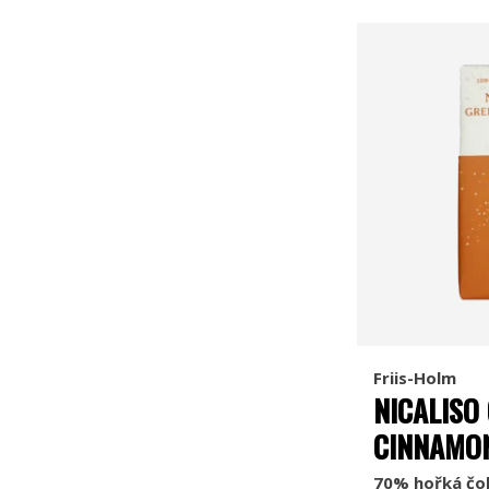
Friis-Holm
NICALISO
CINNAMO
70% hořká čok