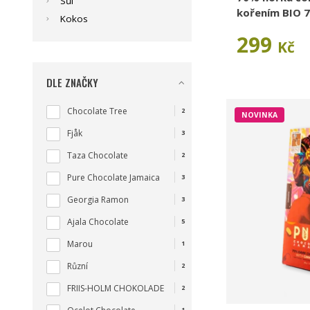
Sůl
kořením BIO 7
Kokos
299
Kč
DLE ZNAČKY
Chocolate Tree
2
NOVINKA
Fjåk
3
Taza Chocolate
2
Pure Chocolate Jamaica
3
Georgia Ramon
3
Ajala Chocolate
5
Marou
1
Různí
2
FRIIS-HOLM CHOKOLADE
2
1