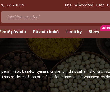
775 420 899
Blog
Velkoobchod
O nás
D
až 5
Země původu
Původu bobů
Limitky
Slevy
př, mátu, bazalku, tymián, kardamon, chilli, šafrán, skořici či růz
 u nás najdete i třeba bílou čokoládu s limetkou a tymiánem. Vyzk