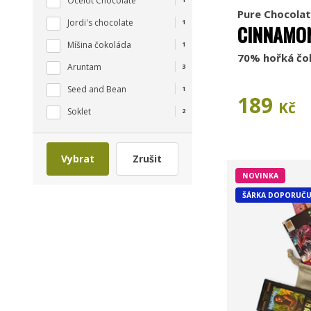
Ocelot Chocolate
Pure Chocolat
Jordi's chocolate
1
CINNAMO
Míšina čokoláda
1
70% hořká čok
Aruntam
3
Seed and Bean
1
189
Kč
Soklet
2
Vybrat
Zrušit
NOVINKA
ŠÁRKA DOPORUČU