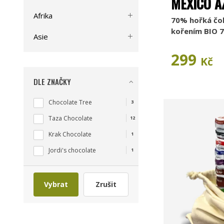
MEXICO A
Afrika
70% hořká čo
kořením BIO 7
Asie
299
Kč
DLE ZNAČKY
Chocolate Tree
3
Taza Chocolate
12
Krak Chocolate
1
Jordi's chocolate
1
Vybrat
Zrušit