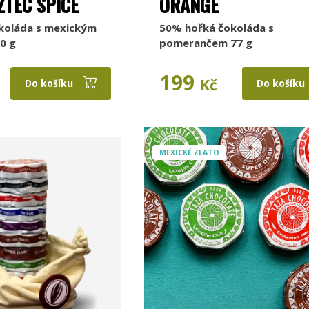
ZTEC SPICE
ORANGE
koláda s mexickým
50% hořká čokoláda s
0 g
pomerančem 77 g
199
Kč
Do košíku
Do košíku
MEXICKÉ ZLATO