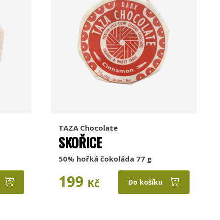
TAZA Chocolate
SKOŘICE
50% hořká čokoláda 77 g
199
Kč
Do košíku