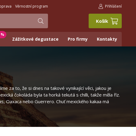
oprava
Věrnostní program
Přihlášení
Košík
0 %
Zážitkové degustace
Pro firmy
Kontakty
 za to, že si dnes na takové vynikající věci, jakou je
ká čokoláda byla ta horká tekutá s chilli, takže měla říz.
apas, Oaxaca nebo Guerrero. Chuť mexického kakaa má