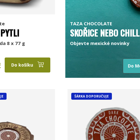
te
TAZA CHOCOLATE
 PYTLI
SKOŘICE NEBO CHILL
da 8 x 77 g
Objevte mexické novinky
č
Do košíku
Do M
JE
ŠÁRKA DOPORUČUJE