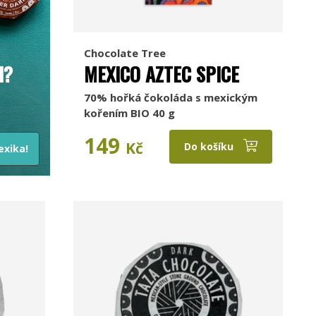
Chocolate Tree
I?
MEXICO AZTEC SPICE
70% hořká čokoláda s mexickým
kořením BIO 40 g
149
Kč
Do košíku
exika!