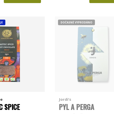
JE
DOČASNĚ VYPRODÁNO
ee
Jordi's
C SPICE
PYL A PERGA