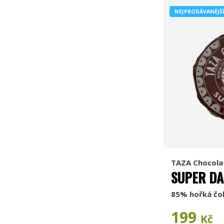
NEJPRODÁVANĚJŠ
TAZA Chocola
SUPER D
85% hořká čo
199
Kč