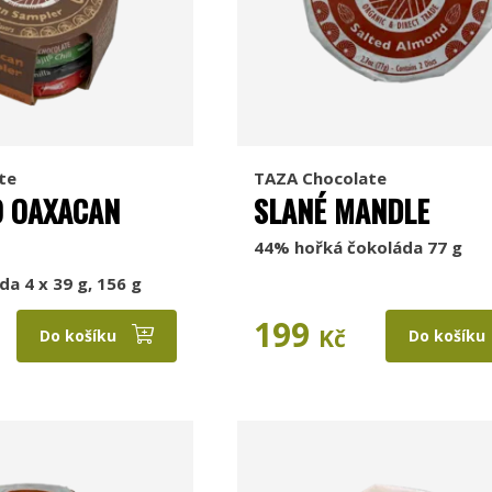
te
TAZA Chocolate
O OAXACAN
SLANÉ MANDLE
44% hořká čokoláda 77 g
da 4 x 39 g, 156 g
199
Kč
Do košíku
Do košíku