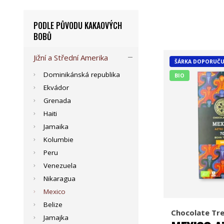
PODLE PŮVODU KAKAOVÝCH
BOBŮ
Jižní a Střední Amerika
ŠÁRKA DOPORUČU
Dominikánská republika
BIO
Ekvádor
Grenada
Haiti
Jamaika
Kolumbie
Peru
Venezuela
Nikaragua
Mexico
Belize
Chocolate Tr
Jamajka