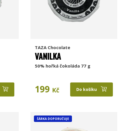
TAZA Chocolate
VANILKA
50% hořká čokoláda 77 g
199
Kč
Do košíku
ŠÁRKA DOPORUČUJE