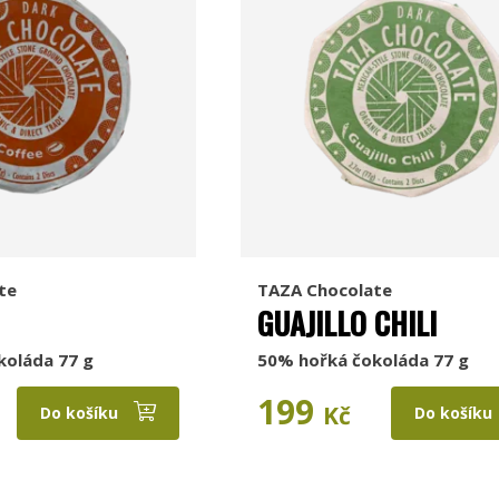
te
TAZA Chocolate
GUAJILLO CHILI
koláda 77 g
50% hořká čokoláda 77 g
199
Kč
Do košíku
Do košíku