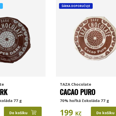
Í
ŠÁRKA DOPORUČUJE
te
TAZA Chocolate
ARK
CACAO PURO
koláda 77 g
70% hořká čokoláda 77 g
199
Kč
Do košíku
Do košíku