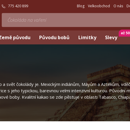
775 420 899
Blog
Velkoobchod
O nás
D
až 5
Země původu
Původu bobů
Limitky
Slevy
p a svět čokolády je. Mexickým indiánům, Máyům a Aztékům, vděčíme
s jeho typickou, barevnou velmi intenzivní kulturou. Původní mexic
aové boby. Kvalitní kakao se zde pěstuje v oblasti Tabasco, Chi