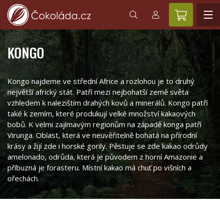
KONGO
Kongo najdeme ve střední Africe a rozlohou je to druhý
největší africký stát. Patří mezi nejbohatší země světa
vzhledem k nalezištím drahých kovů a minerálů. Kongo patří
také k zemím, které produkují velké množství kakaových
bobů. K velmi zajímavým regionům na západě konga patří
Virunga. Oblast, která ve neuvěřitelně bohatá na přírodní
krásy a žijí zde i horské gorily. Pěstuje se zde kakao odrůdy
amelonado, odrůda, která je původem z horní Amazonie a
příbuzná je forasteru. Místní kakao má chuť po višních a
ořechách.