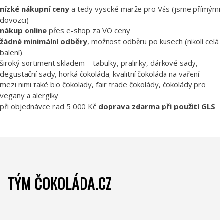
nízké nákupní ceny
a tedy vysoké marže pro Vás (jsme přímými
dovozci)
nákup online
přes e-shop za VO ceny
žádné minimální odběry
, možnost odběru po kusech (nikoli celá
balení)
široký sortiment skladem – tabulky, pralinky, dárkové sady,
degustační sady, horká čokoláda, kvalitní čokoláda na vaření
mezi nimi také bio čokolády, fair trade čokolády, čokolády pro
vegany a alergiky
při objednávce nad 5 000 Kč
doprava zdarma při použití GLS
TÝM ČOKOLÁDA.CZ