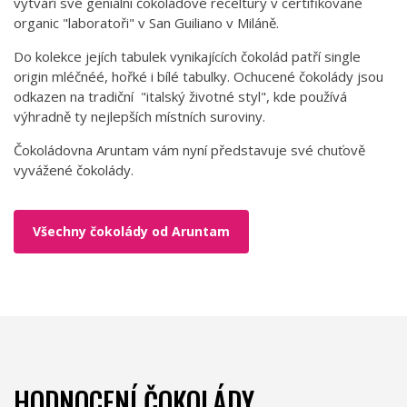
vytváří své geniální čokoládové receltury v certifikované
organic "laboratoři" v San Guiliano v Miláně.
Do kolekce jejích tabulek vynikajících čokolád patří single
origin mléčnéé, hořké i bílé tabulky. Ochucené čokolády jsou
odkazen na tradiční "italský životné styl", kde používá
výhradně ty nejlepších místních suroviny.
Čokoládovna Aruntam vám nyní představuje své chuťově
vyvážené čokolády.
Všechny čokolády od Aruntam
HODNOCENÍ ČOKOLÁDY