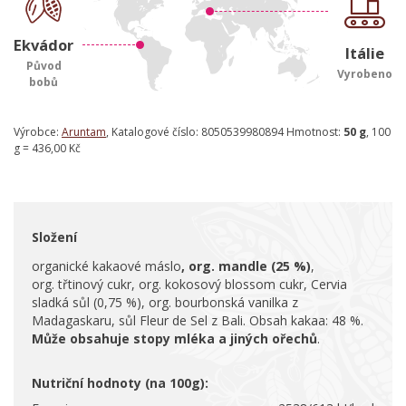
Ekvádor
Itálie
Původ
Vyrobeno
bobů
Výrobce:
Aruntam
, Katalogové číslo: 8050539980894 Hmotnost:
50 g
, 100
g = 436,00 Kč
Složení
organické kakaové máslo
, org. mandle (25 %)
,
org. třtinový cukr, org. kokosový blossom cukr, Cervia
sladká sůl (0,75 %), org. bourbonská vanilka z
Madagaskaru, sůl Fleur de Sel z Bali. Obsah kakaa: 48 %.
Může obsahuje stopy mléka a jiných ořechů
.
Nutriční hodnoty (na 100g):