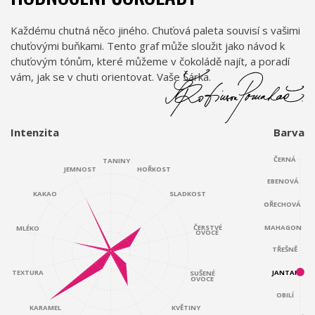
Každému chutná něco jiného. Chuťová paleta souvisí s vašimi
chuťovými buňkami. Tento graf může sloužit jako návod k
chuťovým tónům, které můžeme v čokoládě najít, a poradí
vám, jak se v chuti orientovat. Vaše Šárka.
Intenzita
Barva
ČERNÁ
TANINY
JEMNOST
HOŘKOST
EBENOVÁ
KAKAO
SLADKOST
OŘECHOVÁ
ČERSTVÉ
MAHAGON
MLÉKO
OVOCE
TŘEŠNĚ
JANTAR
TEXTURA
SUŠENÉ
OVOCE
OBILÍ
KARAMEL
KVĚTINY