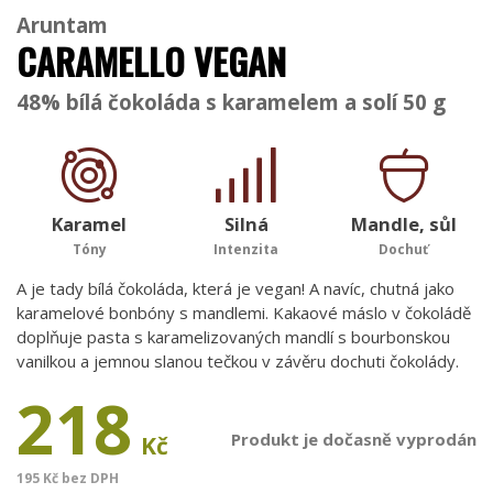
Aruntam
CARAMELLO VEGAN
48% bílá čokoláda s karamelem a solí 50 g
Karamel
Silná
Mandle, sůl
Tóny
Intenzita
Dochuť
A je tady bílá čokoláda, která je vegan! A navíc, chutná jako
karamelové bonbóny s mandlemi. Kakaové máslo v čokoládě
doplňuje pasta s karamelizovaných mandlí s bourbonskou
vanilkou a jemnou slanou tečkou v závěru dochuti čokolády.
218
Produkt je dočasně vyprodán
Kč
195 Kč bez DPH