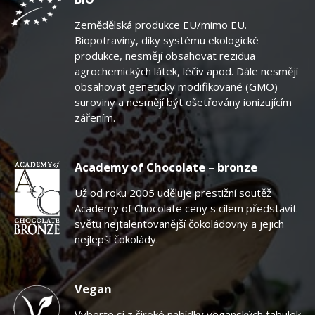
Zemědělská produkce EU/mimo EU.
Biopotraviny, díky systému ekologické
produkce, nesmějí obsahovat rezidua
agrochemických látek, léčiv apod. Dále nesmějí
obsahovat geneticky modifikované (GMO)
suroviny a nesmějí být ošetřovány ionizujícím
zářením.
Academy of Chocolate – bronze
Už od roku 2005 uděluje prestižní soutěž
Academy of Chocolate ceny s cílem představit
světu nejtalentovanější čokoládovny a jejich
nejlepší čokolády.
Vegan
Vyberte si z široké nabídky veganských tabulek.