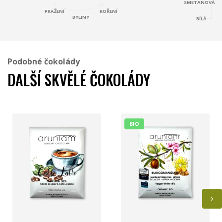
SMETANOVÁ
KOŘENÍ
PRAŽENÍ
BYLINY
BÍLÁ
Podobné čokolády
DALŠÍ SKVĚLÉ ČOKOLÁDY
BIO