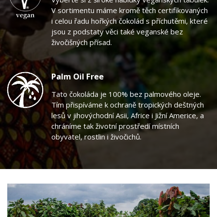
V sortimentu máme kromě těch certifikovaných
i celou řadu hořkých čokolád s příchutěmi, které
jsou z podstaty věci také veganské bez
živočišných přísad.
Palm Oil Free
Tato čokoláda je 100% bez palmového oleje.
Tím přispíváme k ochraně tropických deštných
lesů v jihovýchodní Asii, Africe i Jižní Americe, a
chráníme tak životní prostředí místních
obyvatel, rostlin i živočichů.