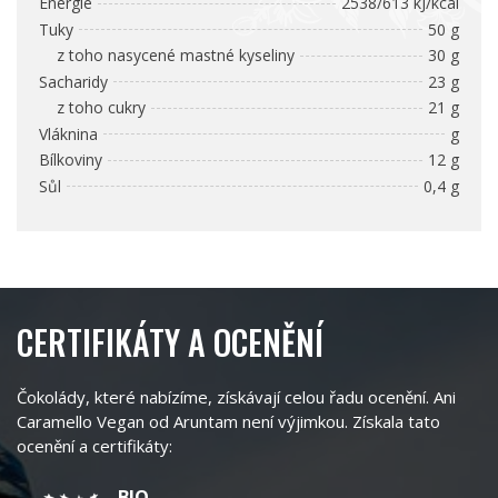
Energie
2538/613 kJ/kcal
Tuky
50 g
z toho nasycené mastné kyseliny
30 g
Sacharidy
23 g
z toho cukry
21 g
Vláknina
g
Bílkoviny
12 g
Sůl
0,4 g
CERTIFIKÁTY A OCENĚNÍ
Čokolády, které nabízíme, získávají celou řadu ocenění. Ani
Caramello Vegan od Aruntam není výjimkou. Získala tato
ocenění a certifikáty:
BIO