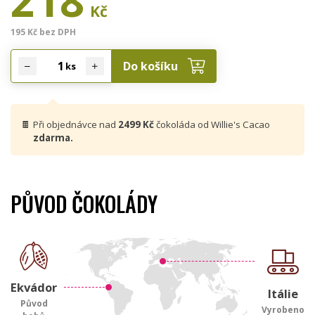
218
Kč
195 Kč bez DPH
Do košíku
ks
🍫
Při objednávce nad
2499 Kč
čokoláda od Willie's Cacao
zdarma.
PŮVOD ČOKOLÁDY
Ekvádor
Itálie
Původ
Vyrobeno