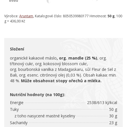
bobů
Výrobce:
Aruntam
, Katalogové číslo: 8050539980177 Hmotnost:
50 g
, 100
g = 436,00 Kč
Složení
organické kakaové máslo
, org. mandle (25 %)
, org.
třtinový cukr, org. kokosový blossom cukr,
org. bourbonská vanilka z Madagaskaru, sůl Fleur de Sel z
Bali, org. esenc. citrónový olej (0,03 %). Obsah kakaa: min.
48 %.
Může obsahovat stopy ořechů a mléka.
Nutriční hodnoty (na 100g):
Energie
2538/613 kJ/kcal
Tuky
50 g
z toho nasycené mastné kyseliny
30 g
Sacharidy
23 g