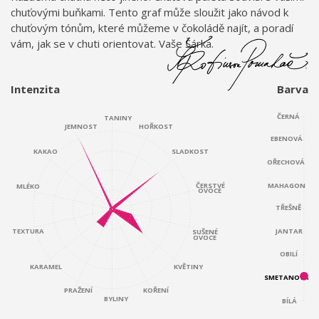
chuťovými buňkami. Tento graf může sloužit jako návod k
chuťovým tónům, které můžeme v čokoládě najít, a poradí
vám, jak se v chuti orientovat. Vaše Šárka.
Intenzita
Barva
ČERNÁ
TANINY
JEMNOST
HOŘKOST
EBENOVÁ
KAKAO
SLADKOST
OŘECHOVÁ
ČERSTVÉ
MAHAGON
MLÉKO
OVOCE
TŘEŠNĚ
JANTAR
TEXTURA
SUŠENÉ
OVOCE
OBILÍ
KARAMEL
KVĚTINY
SMETANOVÁ
KOŘENÍ
PRAŽENÍ
BYLINY
BÍLÁ