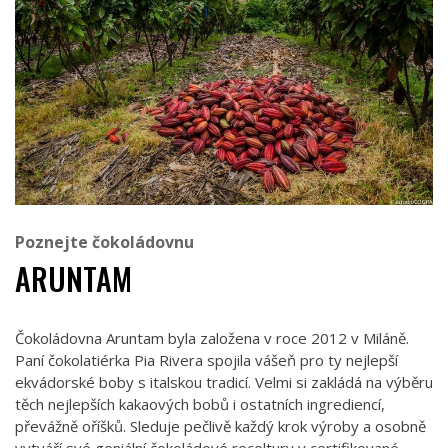
Poznejte čokoládovnu
ARUNTAM
Čokoládovna Aruntam byla založena v roce 2012 v Miláně.
Paní čokolatiérka Pia Rivera spojila vášeň pro ty nejlepší
ekvádorské boby s italskou tradicí. Velmi si zakládá na výběru
těch nejlepších kakaových bobů i ostatních ingrediencí,
převážně oříšků. Sleduje pečlivě každý krok výroby a osobně
vytváří své geniální čokoládové receltury v certifikované