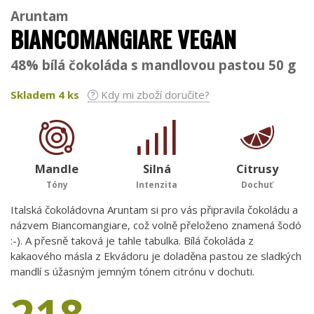
Aruntam
BIANCOMANGIARE VEGAN
48% bílá čokoláda s mandlovou pastou 50 g
Skladem
4
ks
Kdy mi zboží doručíte?
Mandle
Silná
Citrusy
Tóny
Intenzita
Dochuť
Italská čokoládovna Aruntam si pro vás připravila čokoládu a
názvem Biancomangiare, což volně přeloženo znamená šodó
:-). A přesně taková je tahle tabulka. Bílá čokoláda z
kakaového másla z Ekvádoru je doladěna pastou ze sladkých
mandlí s úžasným jemným tónem citrónu v dochuti.