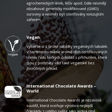
agrochemických látek, léčiv apod. Dále nesmějí
obsahovat geneticky modifikované (GMO)
suroviny a nesmějí být ošetřovány ionizujícím
zářením.
Vegan
Vyberte si z široké nabídky veganských tabulek.
V sortimentu máme kromě těch certifikovaných
i celou řadu hořkých čokolád s příchutěmi, které
jsou z podstaty věci také veganské bez
živočišných přísad.
International Chocolate Awards –
World
International Chocolate Awards je nezávislá
soutěž, která oceňuje výrobce nejlepší
čokolády z celého světa. Jako jediná plně