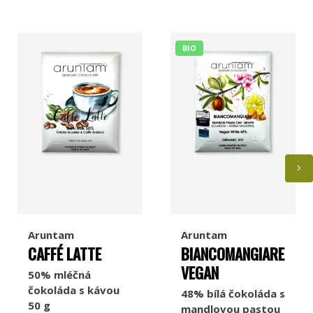
BIO
Aruntam
Aruntam
CAFFÉ LATTE
BIANCOMANGIARE
VEGAN
50% mléčná
čokoláda s kávou
48% bílá čokoláda s
50 g
mandlovou pastou