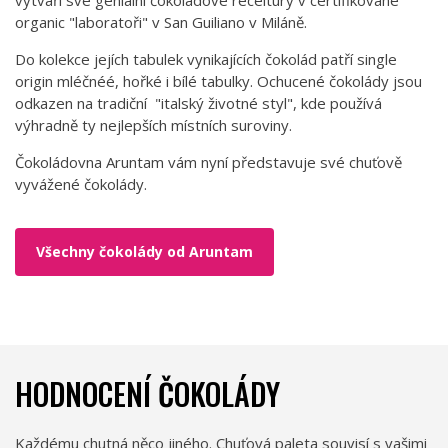
organic "laboratoři" v San Guiliano v Miláně.
Do kolekce jejích tabulek vynikajících čokolád patří single
origin mléčnéé, hořké i bílé tabulky. Ochucené čokolády jsou
odkazen na tradiční "italský životné styl", kde používá
výhradně ty nejlepších místních suroviny.
Čokoládovna Aruntam vám nyní představuje své chuťově
vyvážené čokolády.
Všechny čokolády od Aruntam
HODNOCENÍ ČOKOLÁDY
Každému chutná něco jiného. Chuťová paleta souvisí s vašimi