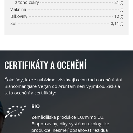
z toho cukry
21 g
Vláknina
g
Bílkoviny
12 g
Sůl
0,11 g
CERTIFIKÁTY A OCENĚNÍ
Čokolády, které nabízíme, získávají celou řadu ocenění. Ani
Biancomangiare Vegan od Aruntam není výjimkou. Získala
tato ocenění a certifikáty:
BIO
Zemědělská produkce EU/mimo EU.
Biopotraviny, díky systému ekologické
produkce, nesmějí obsahovat rezidua