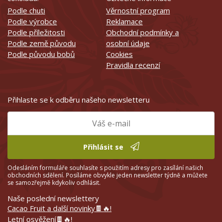
Podle chuti
Věrnostní program
Podle výrobce
Reklamace
Podle příležitosti
Obchodní podmínky a
Podle země původu
osobní údaje
Podle původu bobů
Cookies
Pravidla recenzí
Přihlaste se k odběru našeho newsletteru
Přihlásit se
Odesláním formuláře souhlasíte s použitím adresy pro zasílání našich
obchodních sdělení. Posíláme obvykle jeden newsletter týdně a můžete
se samozřejmě kdykoliv odhlásit.
Naše poslední newslettery
Cacao Fruit a další novinky🍫🔥!
Letní osvěžení🍫🔥!