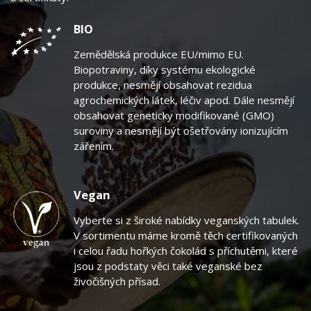
BIO
Zemědělská produkce EU/mimo EU.
Biopotraviny, díky systému ekologické
produkce, nesmějí obsahovat rezidua
agrochemických látek, léčiv apod. Dále nesmějí
obsahovat geneticky modifikované (GMO)
suroviny a nesmějí být ošetřovány ionizujícím
zářením.
Vegan
Vyberte si z široké nabídky veganských tabulek.
V sortimentu máme kromě těch certifikovaných
i celou řadu hořkých čokolád s příchutěmi, které
jsou z podstaty věci také veganské bez
živočišných přísad.