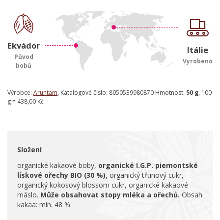
Ekvádor
Itálie
Původ
Vyrobeno
bobů
Výrobce:
Aruntam
, Katalogové číslo: 8050539980870 Hmotnost:
50 g
, 100
g = 438,00 Kč
Složení
organické kakaové boby,
organické I.G.P. piemontské
lískové ořechy BIO (30 %),
organický třtinový cukr,
organický kokosový blossom cukr, organické kakaové
máslo.
Může obsahovat stopy mléka a ořechů.
Obsah
kakaa: min. 48 %.