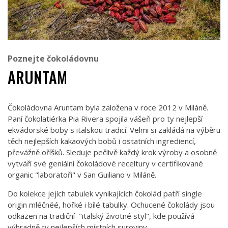
Poznejte čokoládovnu
ARUNTAM
Čokoládovna Aruntam byla založena v roce 2012 v Miláně.
Paní čokolatiérka Pia Rivera spojila vášeň pro ty nejlepší
ekvádorské boby s italskou tradicí. Velmi si zakládá na výběru
těch nejlepších kakaových bobů i ostatních ingrediencí,
převážně oříšků. Sleduje pečlivě každý krok výroby a osobně
vytváří své geniální čokoládové receltury v certifikované
organic "laboratoři" v San Guiliano v Miláně.
Do kolekce jejích tabulek vynikajících čokolád patří single
origin mléčnéé, hořké i bílé tabulky. Ochucené čokolády jsou
odkazen na tradiční "italský životné styl", kde používá
výhradně ty nejlepších místních suroviny.