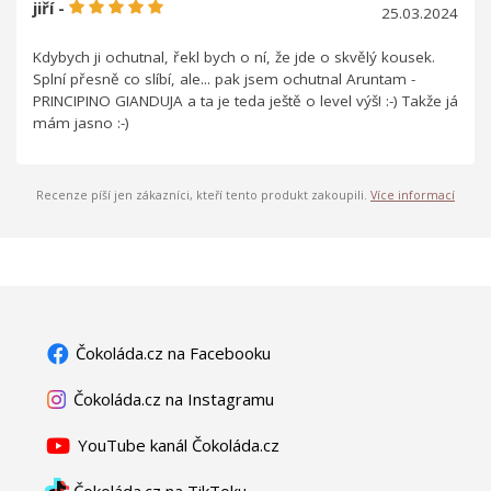
jiří -
25.03.2024
Kdybych ji ochutnal, řekl bych o ní, že jde o skvělý kousek.
Splní přesně co slíbí, ale... pak jsem ochutnal Aruntam -
PRINCIPINO GIANDUJA a ta je teda ještě o level výš! :-) Takže já
mám jasno :-)
Recenze píší jen zákazníci, kteří tento produkt zakoupili.
Více informací
Čokoláda.cz na Facebooku
Čokoláda.cz na Instagramu
YouTube kanál Čokoláda.cz