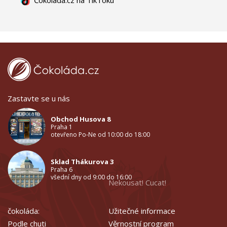
Čokoláda.cz na TikToku
Zastavte se u nás
Obchod Husova 8
Praha 1
otevřeno Po-Ne od 10:00 do 18:00
Sklad Thákurova 3
Praha 6
všední dny od 9:00 do 16:00
Nekousat! Cucat!
čokoláda:
Užitečné informace
Podle chuti
Věrnostní program