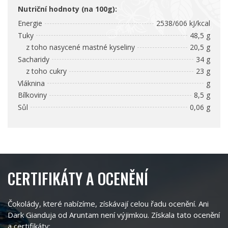
Nutriční hodnoty (na 100g):
Energie
2538/606 kJ/kcal
Tuky
48,5 g
z toho nasycené mastné kyseliny
20,5 g
Sacharidy
34 g
z toho cukry
23 g
Vláknina
g
Bílkoviny
8,5 g
Sůl
0,06 g
CERTIFIKÁTY A OCENĚNÍ
Čokolády, které nabízíme, získávají celou řadu ocenění. Ani
Dark Gianduja od Aruntam není výjimkou. Získala tato ocenění
a certifikáty: