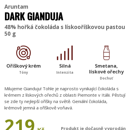
Aruntam
DARK GIANDUJA
48% hořká čokoláda s lískooříškovou pastou
50 g
Oříškový krém
Silná
Smetana,
lískové ořechy
Tóny
Intenzita
Dochuť
Milujeme Gianduju! Tohle je naprosto vynikající čokoláda s
krémem z lískových ořechů z oblasti Piemonte v Itálii. Pěstují
se zde ty nejlepší oříšky na světě. Geniální čokoláda,
krémově jemná a oříškově voňavá.
219
Produkt je dočasně vyprodán