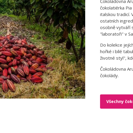
Čokoládovna Aru
čokolatiérka Pia
italskou tradicí
ostatních ingred
osobně vytváří s
"laboratoři" v Sa
Do kolekce jejíc
hořké i bílé tab
životné styl", k
Čokoládovna Ar
čokolády.
Všechny čok