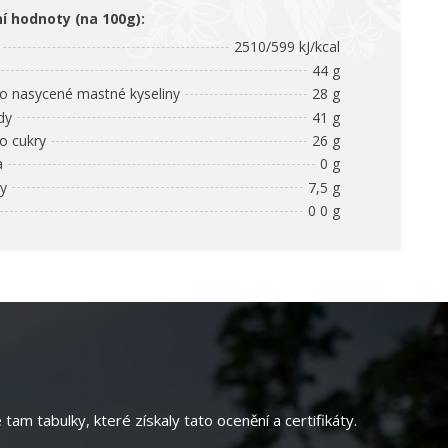
ní hodnoty (na 100g):
2510/599 kJ/kcal
44 g
 nasycené mastné kyseliny
28 g
dy
41 g
 cukry
26 g
a
0 g
ny
7,5 g
0 0 g
am tabulky, které získaly tato ocenění a certifikáty.