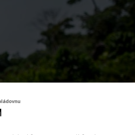
oládovnu
M