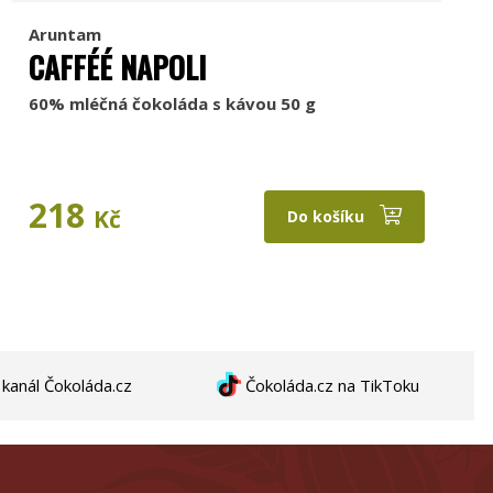
Aruntam
CAFFÉÉ NAPOLI
60% mléčná čokoláda s kávou 50 g
218
Kč
Do košíku
anál Čokoláda.cz
Čokoláda.cz na TikToku