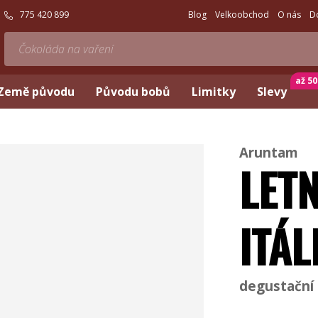
775 420 899
Blog
Velkoobchod
O nás
D
až 5
Země původu
Původu bobů
Limitky
Slevy
Aruntam
LETN
ITÁL
degustační 