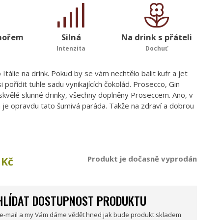
mořem
Silná
Na drink s přáteli
Intenzita
Dochuť
 Itálie na drink. Pokud by se vám nechtělo balit kufr a jet
 si pořídit tuhle sadu vynikajících čokolád. Prosecco, Gin
kvělé slunné drinky, všechny doplněny Proseccem. Ano, v
h je opravdu tato šumivá paráda. Takže na zdraví a dobrou
Produkt je dočasně vyprodán
Kč
HLÍDAT DOSTUPNOST PRODUKTU
 e-mail a my Vám dáme vědět hned jak bude produkt skladem