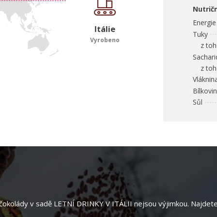
Nutrič
Energie
Itálie
Tuky
Vyrobeno
z toho
Sachari
z toho
Vláknin
Bílkovi
Sůl
i čokolády v sadě LETNÍ DRINKY V ITÁLII nejsou výjimkou. Najdete t