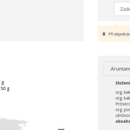
🍫
Při objedná
 g
Složení
 50 g
org. ka
org. ka
Prosecc
org. po
citróno
obsaho