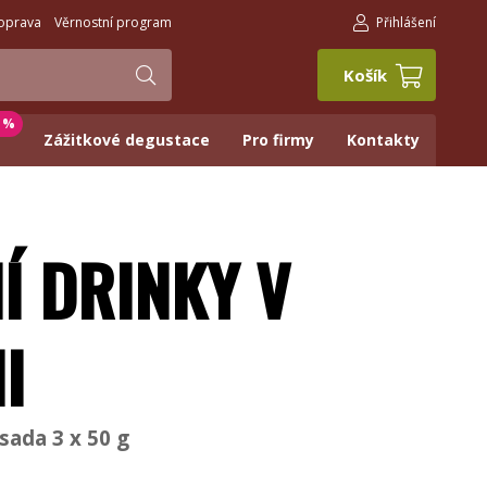
oprava
Věrnostní program
Přihlášení
Košík
0 %
Zážitkové degustace
Pro firmy
Kontakty
Í DRINKY V
II
sada 3 x 50 g