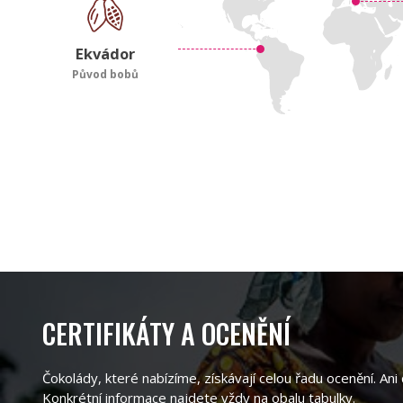
Ekvádor
Původ bobů
CERTIFIKÁTY A OCENĚNÍ
Čokolády, které nabízíme, získávají celou řadu ocenění. An
Konkrétní informace najdete vždy na obalu tabulky.