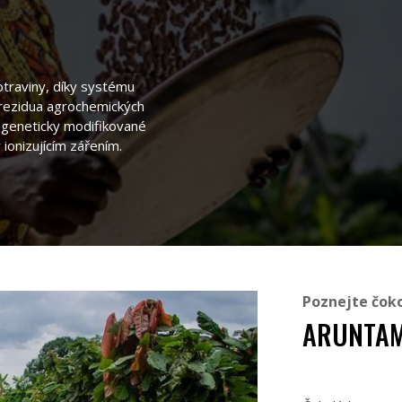
raviny, díky systému
 rezidua agrochemických
t geneticky modifikované
ionizujícím zářením.
Poznejte čok
ARUNTA