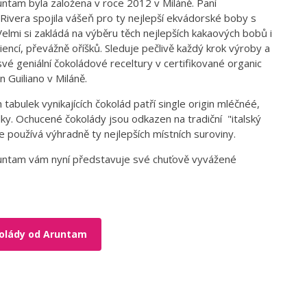
ntam byla založena v roce 2012 v Miláně. Paní
 Rivera spojila vášeň pro ty nejlepší ekvádorské boby s
. Velmi si zakládá na výběru těch nejlepších kakaových bobů i
iencí, převážně oříšků. Sleduje pečlivě každý krok výroby a
vé geniální čokoládové receltury v certifikované organic
n Guiliano v Miláně.
h tabulek vynikajících čokolád patří single origin mléčnéé,
ulky. Ochucené čokolády jsou odkazen na tradiční "italský
de používá výhradně ty nejlepších místních suroviny.
untam vám nyní představuje své chuťově vyvážené
olády od Aruntam