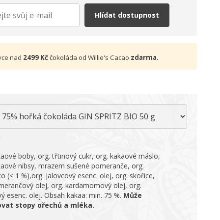
Hlídat dostupnost
vce nad
2499 Kč
čokoláda od Willie's Cacao
zdarma.
kaové boby, org. třtinový cukr, org. kakaové máslo,
kaové nibsy, mrazem sušené pomeranče, org.
o (< 1 %),org. jalovcový esenc. olej, org. skořice,
merančový olej, org. kardamomový olej, org.
vý esenc. olej. Obsah kakaa: min. 75 %.
Může
vat stopy ořechů a mléka.