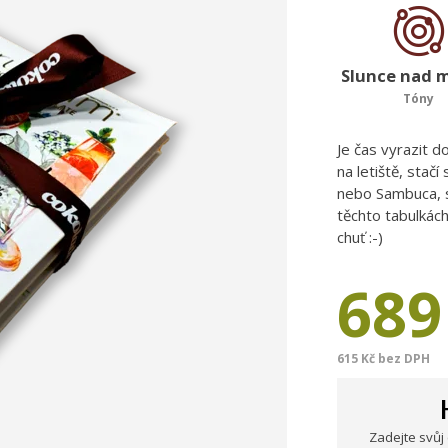
Slunce nad 
Tóny
Je čas vyrazit do
na letiště, stačí
nebo Sambuca, s
těchto tabulkác
chuť :-)
689
615 Kč bez DPH
Zadejte svůj