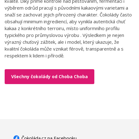
kvalitě. Díky přímé kontrole nad pěstováním, fermentací i
výběrem odrůd pracují s původními kakaovými varietami a
snaží se zachovat jejich přirozený charakter. Čokolády často
obsahují minimum ingrediencí, aby vynikla autentická chuť
kakaa z konkrétního terroiru, místo uniformního profilu
typického pro průmyslovou výrobu . Výsledkem je nejen
výrazný chuťový zážitek, ale i model, který ukazuje, že
kvalitní čokoláda může vznikat férově, transparentně a s
respektem k lidem i přírodě.
Všechny čokolády od Choba Choba
Čokoláda.cz na Facebooku