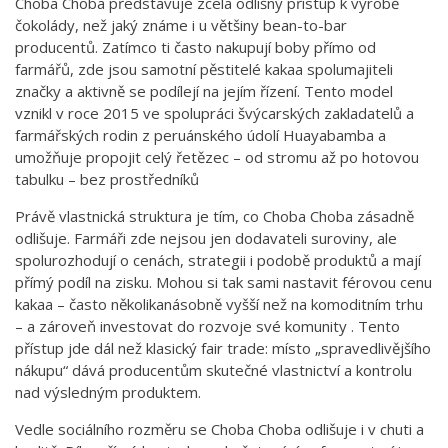
Choba Choba představuje zcela odlišný přístup k výrobě
čokolády, než jaký známe i u většiny bean-to-bar
producentů. Zatímco ti často nakupují boby přímo od
farmářů, zde jsou samotní pěstitelé kakaa spolumajiteli
značky a aktivně se podílejí na jejím řízení. Tento model
vznikl v roce 2015 ve spolupráci švýcarských zakladatelů a
farmářských rodin z peruánského údolí Huayabamba a
umožňuje propojit celý řetězec – od stromu až po hotovou
tabulku – bez prostředníků
Právě vlastnická struktura je tím, co Choba Choba zásadně
odlišuje. Farmáři zde nejsou jen dodavateli suroviny, ale
spolurozhodují o cenách, strategii i podobě produktů a mají
přímý podíl na zisku. Mohou si tak sami nastavit férovou cenu
kakaa – často několikanásobně vyšší než na komoditním trhu
– a zároveň investovat do rozvoje své komunity . Tento
přístup jde dál než klasický fair trade: místo „spravedlivějšího
nákupu“ dává producentům skutečné vlastnictví a kontrolu
nad výsledným produktem.
Vedle sociálního rozměru se Choba Choba odlišuje i v chuti a