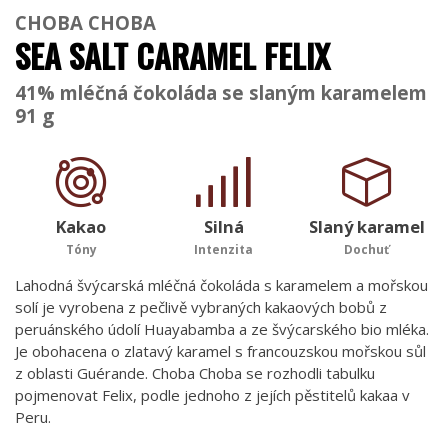
CHOBA CHOBA
SEA SALT CARAMEL FELIX
41% mléčná čokoláda se slaným karamelem
91 g
Kakao
Silná
Slaný karamel
Tóny
Intenzita
Dochuť
Lahodná švýcarská mléčná čokoláda s karamelem a mořskou
solí je vyrobena z pečlivě vybraných kakaových bobů z
peruánského údolí Huayabamba a ze švýcarského bio mléka.
Je obohacena o zlatavý karamel s francouzskou mořskou sůl
z oblasti Guérande. Choba Choba se rozhodli tabulku
pojmenovat Felix, podle jednoho z jejích pěstitelů kakaa v
Peru.