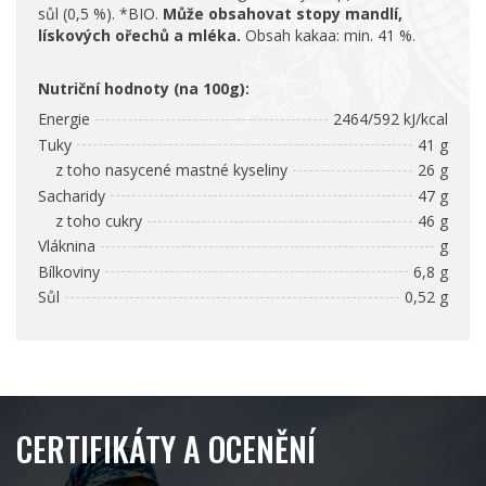
sůl (0,5 %). *BIO.
Může obsahovat stopy mandlí,
lískových ořechů a mléka.
Obsah kakaa: min. 41 %.
Nutriční hodnoty (na 100g):
Energie
2464/592 kJ/kcal
Tuky
41 g
z toho nasycené mastné kyseliny
26 g
Sacharidy
47 g
z toho cukry
46 g
Vláknina
g
Bílkoviny
6,8 g
Sůl
0,52 g
CERTIFIKÁTY A OCENĚNÍ