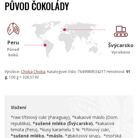
PŮVOD ČOKOLÁDY
Peru
Švýcarsko
Původ
Vyrobeno
bobů
Výrobce:
Choba Choba
, Katalogové číslo: 7649989534217 Hmotnost:
91
g
, 100 g = 328,57 Kč
Složení
*raw třtinový cukr (Paraguay), *kakaové máslo (Dom.
republika),
*sušené mléko (Švýcarsko)
, *kakaová
hmota (Peru), *kusy karamelu 5 %: *třtinový cukr,
*sušené mléko
,
*máslo
, *glukózový sirup), *mořská