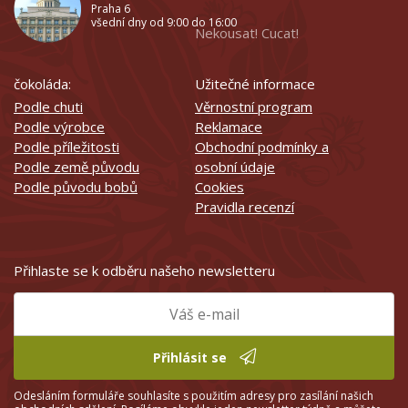
Praha 6
všední dny od 9:00 do 16:00
Nekousat! Cucat!
čokoláda:
Užitečné informace
Podle chuti
Věrnostní program
Podle výrobce
Reklamace
Podle příležitosti
Obchodní podmínky a
Podle země původu
osobní údaje
Podle původu bobů
Cookies
Pravidla recenzí
Přihlaste se k odběru našeho newsletteru
Přihlásit se
Odesláním formuláře souhlasíte s použitím adresy pro zasílání našich