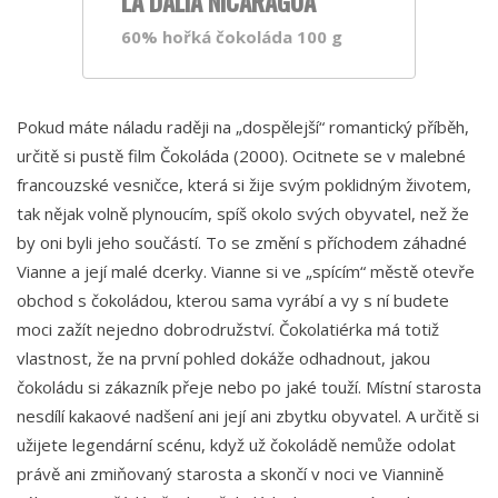
LA DALIA NICARAGUA
60% hořká čokoláda 100 g
Pokud máte náladu raději na „dospělejší“ romantický příběh,
určitě si pustě film Čokoláda (2000). Ocitnete se v malebné
francouzské vesničce, která si žije svým poklidným životem,
tak nějak volně plynoucím, spíš okolo svých obyvatel, než že
by oni byli jeho součástí. To se změní s příchodem záhadné
Vianne a její malé dcerky. Vianne si ve „spícím“ městě otevře
obchod s čokoládou, kterou sama vyrábí a vy s ní budete
moci zažít nejedno dobrodružství. Čokolatiérka má totiž
vlastnost, že na první pohled dokáže odhadnout, jakou
čokoládu si zákazník přeje nebo po jaké touží. Místní starosta
nesdílí kakaové nadšení ani její ani zbytku obyvatel. A určitě si
užijete legendární scénu, když už čokoládě nemůže odolat
právě ani zmiňovaný starosta a skončí v noci ve Viannině