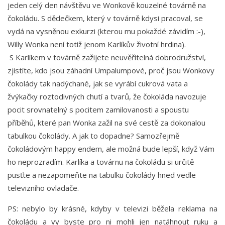
jeden celý den návštěvu ve Wonkově kouzelné továrně na
čokoládu. S dědečkem, který v továrně kdysi pracoval, se
vydá na vysněnou exkurzi (kterou mu pokaždé závidím :-),
Willy Wonka není totiž jenom Karlíkův životní hrdina).
S Karlíkem v továrně zažijete neuvěřitelná dobrodružství,
zjistíte, kdo jsou záhadní Umpalumpové, proč jsou Wonkovy
čokolády tak nadýchané, jak se vyrábí cukrová vata a
žvýkačky roztodivných chutí a tvarů, že čokoláda navozuje
pocit srovnatelný s pocitem zamilovanosti a spoustu
příběhů, které pan Wonka zažil na své cestě za dokonalou
tabulkou čokolády. A jak to dopadne? Samozřejmě
čokoládovým happy endem, ale možná bude lepší, když Vám
ho neprozradím. Karlíka a továrnu na čokoládu si určitě
pusťte a nezapomeňte na tabulku čokolády hned vedle
televizního ovladače.
PS: nebylo by krásné, kdyby v televizi běžela reklama na
čokoládu a vy byste pro ni mohli jen natáhnout ruku a