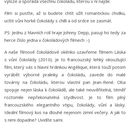
výloze a spořádá všechnu čokoládu, kterou v ní najde.
Film si pusťte, až si budete chtít užít romantickou chvilku,
ucítit vůni horké čokolády s chilli a od srdce se zasmát.
PS: Jednu z hlavních rolí hraje Johnny Depp, pasuji ho tedy za
herce číslo jedna v čokoládových filmech :-)
A naše filmové čokoládové okénko uzavřeme filmem Láska
s vůní čokolády (2010). Je to francouzský lehký okouzlující
film, který vás s hlavní hrdinkou Angélique, která touží potom
vyrábět výborné pralinky a čokoládu, zavede do malé
továrny na čokoládu, kterou vlastní pan Jean-René. Oba
spojuje nejen láska k čokoládě, ale také neuvěřitelná, téměř
roztomile nepřekonatelná stydlivost. Je to film plný
francouzského elegantního vtipu, čokolády, vůní a lásky.
Ideální filmový kus na dlouhé nejenom zimní večery. A jak to
s nimi dopadne? Uvidíte sami.