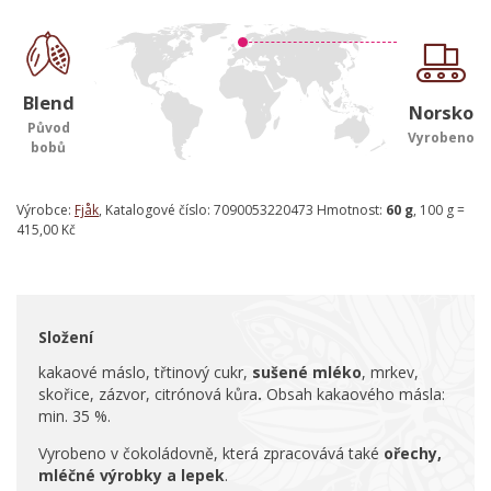
Blend
Norsko
Původ
Vyrobeno
bobů
Výrobce:
Fjåk
, Katalogové číslo: 7090053220473 Hmotnost:
60 g
, 100 g =
415,00 Kč
Složení
kakaové máslo, třtinový cukr,
sušené mléko
, mrkev,
skořice, zázvor, citrónová kůra
.
Obsah kakaového másla:
min. 35 %.
Vyrobeno v čokoládovně, která zpracovává také
ořechy,
mléčné výrobky a lepek
.