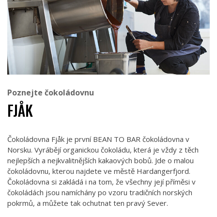
Poznejte čokoládovnu
FJÅK
Čokoládovna Fjåk je první BEAN TO BAR čokoládovna v
Norsku. Vyrábějí organickou čokoládu, která je vždy z těch
nejlepších a nejkvalitnějších kakaových bobů. Jde o malou
čokoládovnu, kterou najdete ve městě Hardangerfjord.
Čokoládovna si zakládá i na tom, že všechny její příměsi v
čokoládách jsou namíchány po vzoru tradičních norských
pokrmů, a můžete tak ochutnat ten pravý Sever.