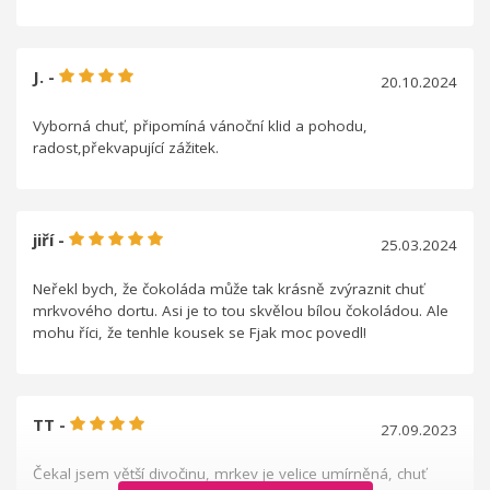
J. -
20.10.2024
Vyborná chuť, připomíná vánoční klid a pohodu,
radost,překvapující zážitek.
jiří -
25.03.2024
Neřekl bych, že čokoláda může tak krásně zvýraznit chuť
mrkvového dortu. Asi je to tou skvělou bílou čokoládou. Ale
mohu říci, že tenhle kousek se Fjak moc povedl!
TT -
27.09.2023
Čekal jsem větší divočinu, mrkev je velice umírněná, chuť