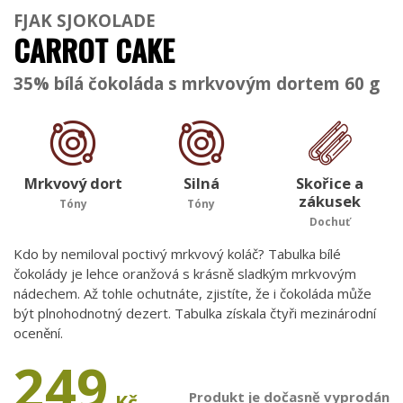
FJAK SJOKOLADE
CARROT CAKE
35% bílá čokoláda s mrkvovým dortem 60 g
Mrkvový dort
Silná
Skořice a
zákusek
Tóny
Tóny
Dochuť
Kdo by nemiloval poctivý mrkvový koláč? Tabulka bílé
čokolády je lehce oranžová s krásně sladkým mrkvovým
nádechem. Až tohle ochutnáte, zjistíte, že i čokoláda může
být plnohodnotný dezert. Tabulka získala čtyři mezinárodní
ocenění.
249
Produkt je dočasně vyprodán
Kč