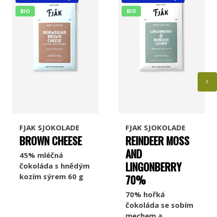
BIO
BIO
FJAK SJOKOLADE
FJAK SJOKOLADE
BROWN CHEESE
REINDEER MOSS
AND
45% mléčná
LINGONBERRY
čokoláda s hnědým
kozím sýrem 60 g
70%
70% hořká
čokoláda se sobím
mechem a