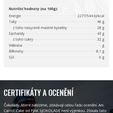
Nutriční hodnoty (na 100g):
Energie
2277/544 kJ/kcal
Tuky
46 g
z toho nasycené mastné kyseliny
28 g
Sacharidy
43 g
z toho cukry
32 g
Vláknina
g
Bílkoviny
8,1 g
Sůl
0 g
CERTIFIKÁTY A OCENĚNÍ
Čokolády, které nabízíme, získávají celou řadu ocenění. Ani
Carrot Cake od FJAK SJOKOLADE není výjimkou. Získala tato