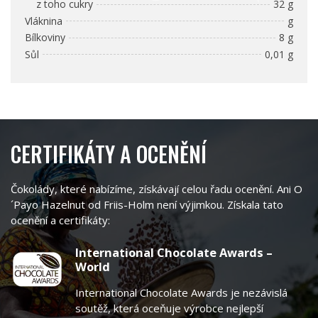
z toho cukry
32 g
Vláknina
g
Bílkoviny
8 g
Sůl
0,01 g
CERTIFIKÁTY A OCENĚNÍ
Čokolády, které nabízíme, získávají celou řadu ocenění. Ani O
´Payo Hazelnut od Friis-Holm není výjimkou. Získala tato
ocenění a certifikáty:
International Chocolate Awards –
World
International Chocolate Awards je nezávislá
soutěž, která oceňuje výrobce nejlepší