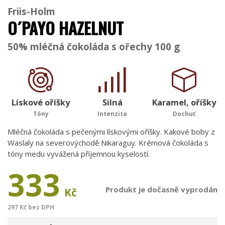
Friis-Holm
O´PAYO HAZELNUT
50% mléčná čokoláda s ořechy 100 g
Lískové oříšky
Silná
Karamel, oříšky
Tóny
Intenzita
Dochuť
Mléčná čokoláda s pečenými lískovými oříšky. Kakové boby z
Waslaly na severovýchodě Nikaraguy. Krémová čokoláda s
tóny medu vyvážená příjemnou kyselostí.
333
Produkt je dočasně vyprodán
Kč
297 Kč bez DPH