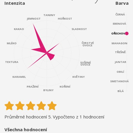
Intenzita
Barva
ČERNÁ
TANINY
JEMNOST
HOŘKOST
EBENOVÁ
KAKAO
SLADKOST
OŘECHOVÁ
ČERSTVÉ
MAHAGON
MLÉKO
OVOCE
TŘEŠNĚ
JANTAR
TEXTURA
SUŠENÉ
OVOCE
OBILÍ
KARAMEL
KVĚTINY
SMETANOVÁ
KOŘENÍ
PRAŽENÍ
BYLINY
BÍLÁ
Průměrné hodnocení 5. Vypočteno z 1 hodnocení
Všechna hodnocení