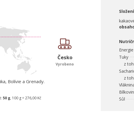
Složení
kakaové
obsaho
Nutrič
Energie
Česko
Tuky
z toho
Vyrobeno
Sachari
z toho
ka, Bolívie a Grenady.
Vláknin
Bílkovi
t:
50 g
, 100 g = 276,00 Kč
Sůl