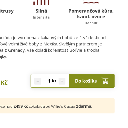
itrusy
Silná
Pomerančová kůra,
kand. ovoce
Intenzita
Dochuť
koláda je vyrobena z kakaových bobů ze čtyř destinací.
uťově velmi živé boby z Mexika. Skvělým partnerem je
aa z Grenady. Vše doladí kořenitost Bolívie a trocha
jky.
Do košíku
ks
Kč
vce nad
2499 Kč
čokoláda od Willie's Cacao
zdarma.