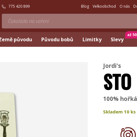
775 420 899
Blog
Velkoobchod
O nás
D
až 5
Země původu
Původu bobů
Limitky
Slevy
Jordi's
STO
100% hořká
Skladem
10
ks