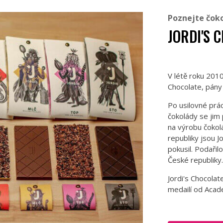
Poznejte čok
JORDI'S 
V létě roku 2010
Chocolate, pány
Po usilovné prác
čokolády se jim
na výrobu čokol
republiky jsou J
pokusil. Podařil
České republiky
Jordi's Chocolat
medailí od Acad