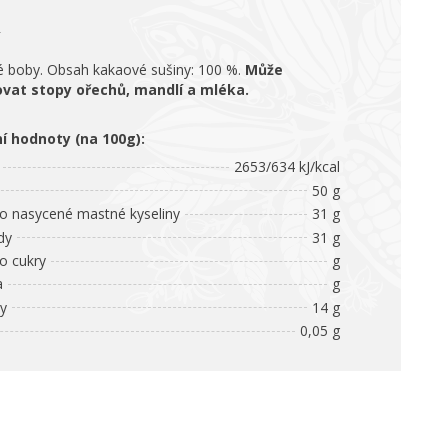
 boby. Obsah kakaové sušiny: 100 %.
Může
vat stopy ořechů, mandlí a mléka.
ní hodnoty (na 100g):
2653/634 kJ/kcal
50 g
 nasycené mastné kyseliny
31 g
dy
31 g
 cukry
g
a
g
ny
14 g
0,05 g