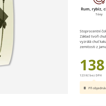
Rum, rybíz, c
Tóny
Stoprocentní čo
Základ tvoří ch
vyzrálá chuť kak
zemitosti z Jama
138
123 Kč bez DPH
🍫
Při objedná