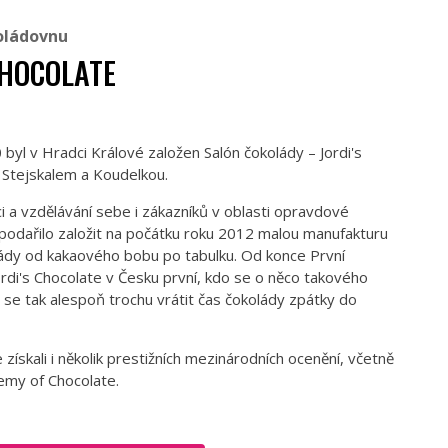
oládovnu
CHOCOLATE
 byl v Hradci Králové založen Salón čokolády – Jordi's
 Stejskalem a Koudelkou.
i a vzdělávání sebe i zákazníků v oblasti opravdové
 podařilo založit na počátku roku 2012 malou manufakturu
ády od kakaového bobu po tabulku. Od konce První
ordi's Chocolate v Česku první, kdo se o něco takového
o se tak alespoň trochu vrátit čas čokolády zpátky do
.
e získali i několik prestižních mezinárodních ocenění, včetně
emy of Chocolate.