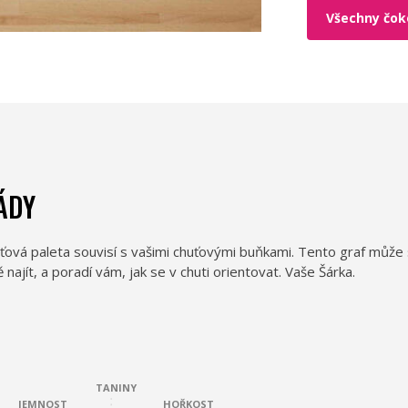
Všechny čoko
ÁDY
ťová paleta souvisí s vašimi chuťovými buňkami. Tento graf může 
jít, a poradí vám, jak se v chuti orientovat. Vaše Šárka.
TANINY
JEMNOST
HOŘKOST