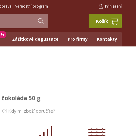
oprava
Věrnostní program
Přihlášení
Košík
0 %
Zážitkové degustace
Pro firmy
Kontakty
 čokoláda 50 g
Kdy mi zboží doručíte?