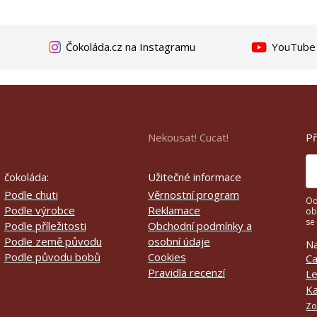
Čokoláda.cz na Instagramu
YouTube k
Př
Nekousat! Cucat!
čokoláda:
Užitečné informace
Podle chuti
Věrnostní program
Od
Podle výrobce
Reklamace
ob
se
Podle příležitosti
Obchodní podmínky a
Podle země původu
osobní údaje
Na
Podle původu bobů
Cookies
Ca
Pravidla recenzí
Le
Ka
Zo