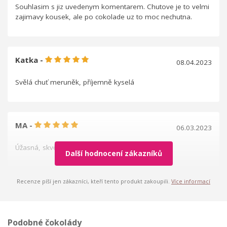
Souhlasim s jiz uvedenym komentarem. Chutove je to velmi
zajimavy kousek, ale po cokolade uz to moc nechutna.
Katka -
08.04.2023
Svělá chuť meruněk, příjemně kyselá
MA -
06.03.2023
Úžasná, skvělá chuť meruněk.
Další hodnocení zákazníků
Recenze píší jen zákazníci, kteří tento produkt zakoupili.
Více informací
Podobné čokolády