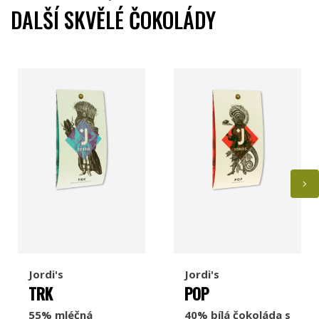
DALŠÍ SKVĚLÉ ČOKOLÁDY
Jordi's
Jordi's
TRK
POP
55% mléčná
40% bílá čokoláda s