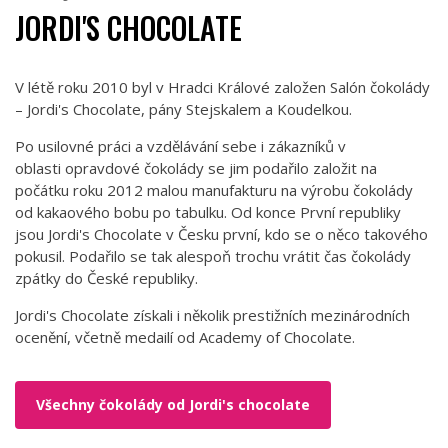
JORDI'S CHOCOLATE
V létě roku 2010 byl v Hradci Králové založen Salón čokolády
– Jordi's Chocolate, pány Stejskalem a Koudelkou.
Po usilovné práci a vzdělávání sebe i zákazníků v
oblasti opravdové čokolády se jim podařilo založit na
počátku roku 2012 malou manufakturu na výrobu čokolády
od kakaového bobu po tabulku. Od konce První republiky
jsou Jordi's Chocolate v Česku první, kdo se o něco takového
pokusil. Podařilo se tak alespoň trochu vrátit čas čokolády
zpátky do České republiky.
Jordi's Chocolate získali i několik prestižních mezinárodních
ocenění, včetně medailí od Academy of Chocolate.
Všechny čokolády od Jordi's chocolate