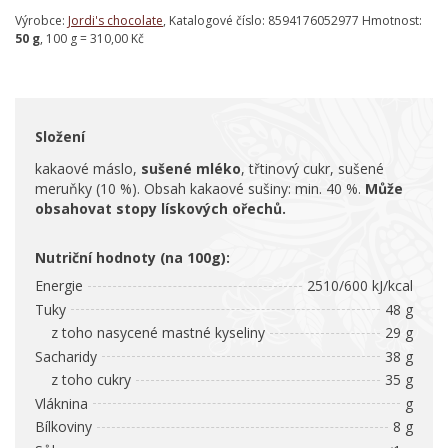
Výrobce:
Jordi's chocolate
, Katalogové číslo: 8594176052977 Hmotnost:
50 g
, 100 g = 310,00 Kč
Složení
kakaové máslo,
sušené mléko
, třtinový cukr, sušené
meruňky (10 %). Obsah kakaové sušiny: min. 40 %.
Může
obsahovat stopy lískových ořechů.
Nutriční hodnoty (na 100g):
Energie
2510/600 kJ/kcal
Tuky
48 g
z toho nasycené mastné kyseliny
29 g
Sacharidy
38 g
z toho cukry
35 g
Vláknina
g
Bílkoviny
8 g