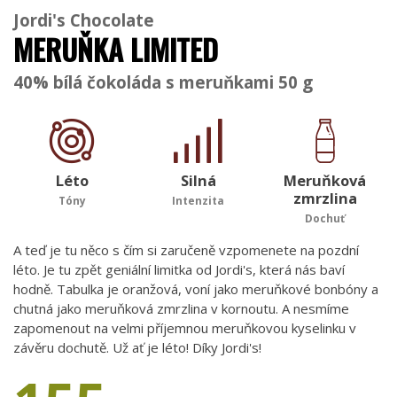
Jordi's Chocolate
MERUŇKA LIMITED
40% bílá čokoláda s meruňkami 50 g
Léto
Silná
Meruňková
zmrzlina
Tóny
Intenzita
Dochuť
A teď je tu něco s čím si zaručeně vzpomenete na pozdní
léto. Je tu zpět geniální limitka od Jordi's, která nás baví
hodně. Tabulka je oranžová, voní jako meruňkové bonbóny a
chutná jako meruňková zmrzlina v kornoutu. A nesmíme
zapomenout na velmi příjemnou meruňkovou kyselinku v
závěru dochutě. Už ať je léto! Díky Jordi's!