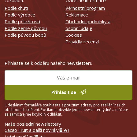
čokoláda:
Užitečné informace
Podle chuti
Věrnostní program
Podle výrobce
Reklamace
Podle příležitosti
Obchodní podmínky a
Podle země původu
osobní údaje
Podle původu bobů
Cookies
Pravidla recenzí
Přihlaste se k odběru našeho newsletteru
Přihlásit se
Odesláním formuláře souhlasíte s použitím adresy pro zasílání našich
obchodních sdělení. Posíláme obvykle jeden newsletter týdně a můžete
se samozřejmě kdykoliv odhlásit.
Naše poslední newslettery
Cacao Fruit a další novinky🍫🔥!
Letní osvěžení🍫🔥!