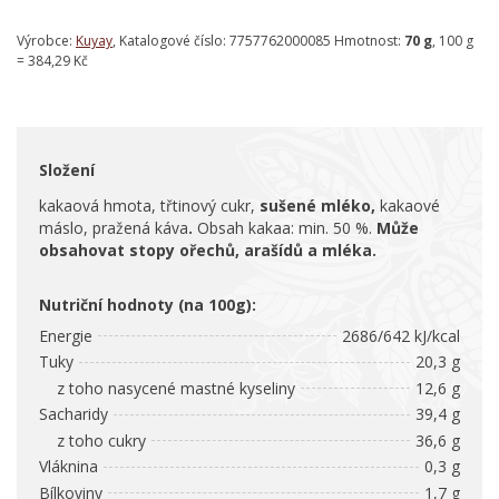
Výrobce:
Kuyay
, Katalogové číslo: 7757762000085 Hmotnost:
70 g
, 100 g
= 384,29 Kč
Složení
kakaová hmota, třtinový cukr,
sušené mléko,
kakaové
máslo, pražená káva
.
Obsah kakaa: min. 50 %.
Může
obsahovat stopy ořechů, arašídů a mléka.
Nutriční hodnoty (na 100g):
Energie
2686/642 kJ/kcal
Tuky
20,3 g
z toho nasycené mastné kyseliny
12,6 g
Sacharidy
39,4 g
z toho cukry
36,6 g
Vláknina
0,3 g
Bílkoviny
1,7 g