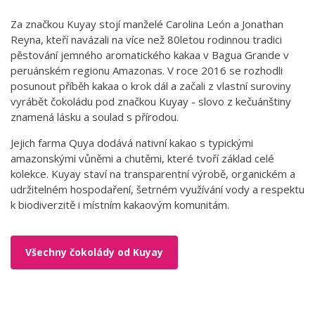
Za značkou Kuyay stojí manželé Carolina León a Jonathan
Reyna, kteří navázali na více než 80letou rodinnou tradici
pěstování jemného aromatického kakaa v Bagua Grande v
peruánském regionu Amazonas. V roce 2016 se rozhodli
posunout příběh kakaa o krok dál a začali z vlastní suroviny
vyrábět čokoládu pod značkou Kuyay - slovo z kečuánštiny
znamená lásku a soulad s přírodou.
Jejich farma Quya dodává nativní kakao s typickými
amazonskými vůněmi a chutěmi, které tvoří základ celé
kolekce. Kuyay staví na transparentní výrobě, organickém a
udržitelném hospodaření, šetrném využívání vody a respektu
k biodiverzitě i místním kakaovým komunitám.
Všechny čokolády od Kuyay