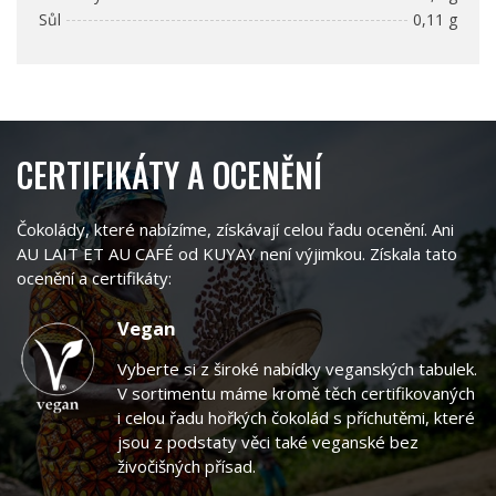
Sůl
0,11 g
CERTIFIKÁTY A OCENĚNÍ
Čokolády, které nabízíme, získávají celou řadu ocenění. Ani
AU LAIT ET AU CAFÉ od KUYAY není výjimkou. Získala tato
ocenění a certifikáty:
Vegan
Vyberte si z široké nabídky veganských tabulek.
V sortimentu máme kromě těch certifikovaných
i celou řadu hořkých čokolád s příchutěmi, které
jsou z podstaty věci také veganské bez
živočišných přísad.