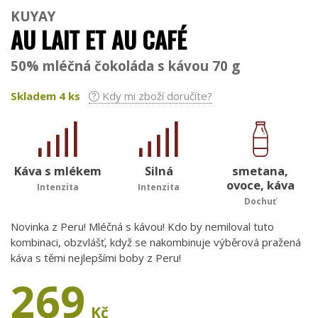
KUYAY
AU LAIT ET AU CAFÉ
50% mléčná čokoláda s kávou 70 g
Skladem
4
ks
Kdy mi zboží doručíte?
Káva s mlékem
Silná
smetana,
ovoce, káva
Intenzita
Intenzita
Dochuť
Novinka z Peru! Mléčná s kávou! Kdo by nemiloval tuto
kombinaci, obzvlášť, když se nakombinuje výběrová pražená
káva s těmi nejlepšími boby z Peru!
269
Kč