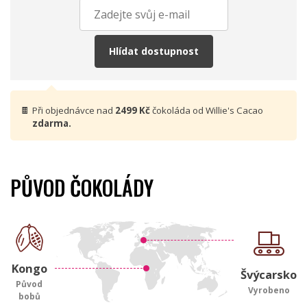
Hlídat dostupnost
🍫
Při objednávce nad
2499 Kč
čokoláda od Willie's Cacao
zdarma.
PŮVOD ČOKOLÁDY
Kongo
Švýcarsko
Původ
Vyrobeno
bobů