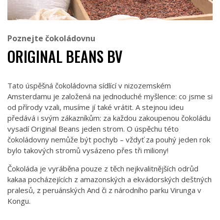
Poznejte čokoládovnu
ORIGINAL BEANS BV
Tato úspěšná čokoládovna sídlící v nizozemském
Amsterdamu je založená na jednoduché myšlence: co jsme si
od přírody vzali, musíme jí také vrátit. A stejnou ideu
předává i svým zákazníkům: za každou zakoupenou čokoládu
vysadí Original Beans jeden strom. O úspěchu této
čokoládovny nemůže být pochyb – vždyť za pouhý jeden rok
bylo takových stromů vysázeno přes tři miliony!
Čokoláda je vyráběna pouze z těch nejkvalitnějších odrůd
kakaa pocházejících z amazonských a ekvádorských deštných
pralesů, z peruánských And či z národního parku Virunga v
Kongu.