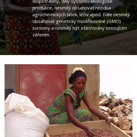
Biopotraviny, díky systému ekologické
produkce, nesmějí obsahovat rezidua
agrochemických látek, léčiv apod. Dále nesmějí
obsahovat geneticky modifikované (GMO)
suroviny a nesmějí být ošetřovány ionizujícím
zářením.