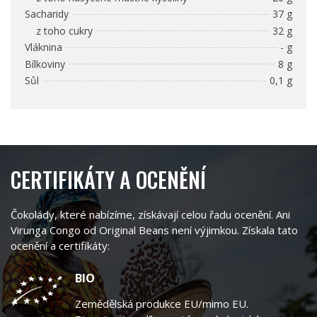
Sacharidy
37 g
z toho cukry
32 g
Vláknina
- g
Bílkoviny
8 g
Sůl
0,1 g
CERTIFIKÁTY A OCENĚNÍ
Čokolády, které nabízíme, získávají celou řadu ocenění. Ani
Virunga Congo od Original Beans není výjimkou. Získala tato
ocenění a certifikáty:
BIO
Zemědělská produkce EU/mimo EU.