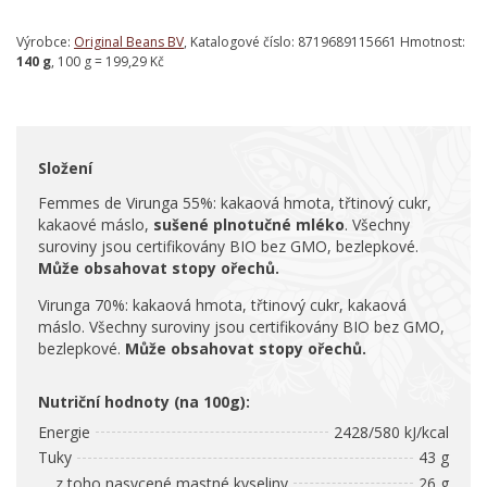
Výrobce:
Original Beans BV
, Katalogové číslo: 8719689115661 Hmotnost:
140 g
, 100 g = 199,29 Kč
Složení
Femmes de Virunga 55%: kakaová hmota, třtinový cukr,
kakaové máslo,
sušené plnotučné mléko
. Všechny
suroviny jsou certifikovány BIO bez GMO, bezlepkové.
Může obsahovat stopy ořechů.
Virunga 70%: kakaová hmota, třtinový cukr, kakaová
máslo.
Všechny suroviny jsou certifikovány BIO bez GMO,
bezlepkové.
Může obsahovat stopy ořechů.
Nutriční hodnoty (na 100g):
Energie
2428/580 kJ/kcal
Tuky
43 g
z toho nasycené mastné kyseliny
26 g