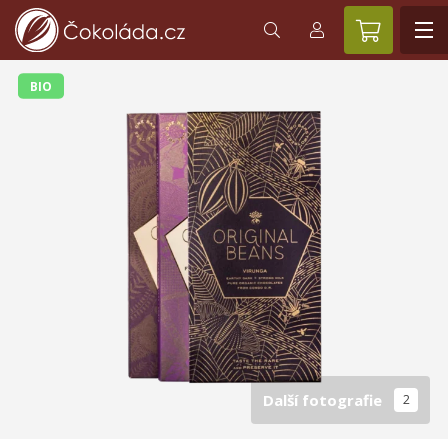
BIO
Další fotografie
2