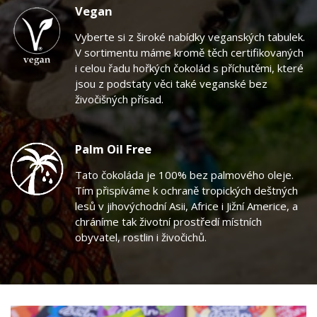
Vegan
Vyberte si z široké nabídky veganských tabulek.
V sortimentu máme kromě těch certifikovaných
i celou řadu hořkých čokolád s příchutěmi, které
jsou z podstaty věci také veganské bez
živočišných přísad.
Palm Oil Free
Tato čokoláda je 100% bez palmového oleje.
Tím přispíváme k ochraně tropických deštných
lesů v jihovýchodní Asii, Africe i Jižní Americe, a
chráníme tak životní prostředí místních
obyvatel, rostlin i živočichů.