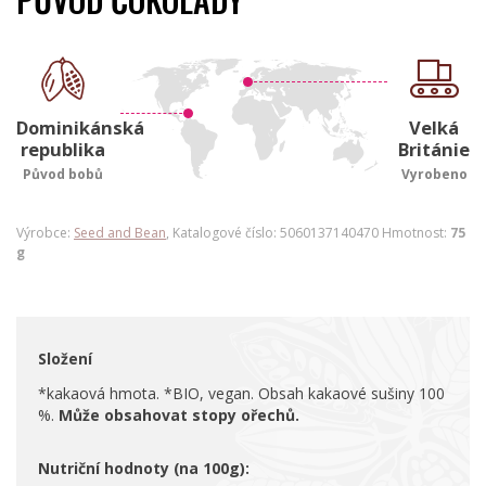
Dominikánská
Velká
republika
Británie
Původ bobů
Vyrobeno
Výrobce:
Seed and Bean
, Katalogové číslo: 5060137140470 Hmotnost:
75
g
Složení
*kakaová hmota. *BIO, vegan. Obsah kakaové sušiny 100
%.
Může obsahovat stopy ořechů.
Nutriční hodnoty (na 100g):