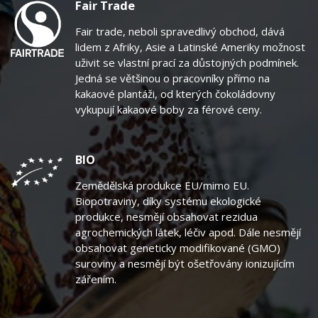
Fair Trade
Fair trade, neboli spravedlivý obchod, dává
lidem z Afriky, Asie a Latinské Ameriky možnost
uživit se vlastní prací za důstojných podmínek.
Jedná se většinou o pracovníky přímo na
kakaové plantáži, od kterých čokoládovny
vykupují kakaové boby za férové ceny.
BIO
Zemědělská produkce EU/mimo EU.
Biopotraviny, díky systému ekologické
produkce, nesmějí obsahovat rezidua
agrochemických látek, léčiv apod. Dále nesmějí
obsahovat geneticky modifikované (GMO)
suroviny a nesmějí být ošetřovány ionizujícím
zářením.