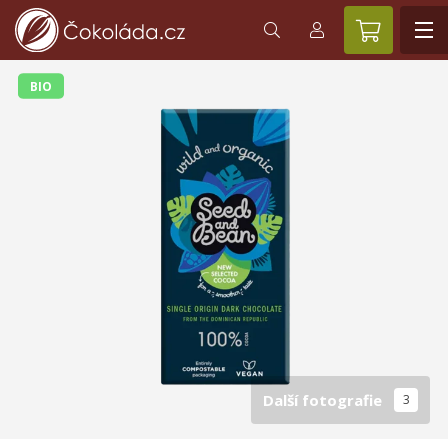
BIO
Další fotografie
3