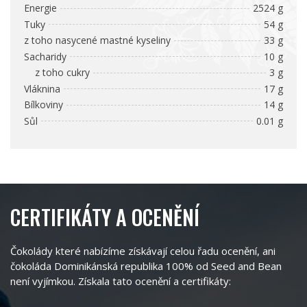
Energie
2524 g
Tuky
54 g
z toho nasycené mastné kyseliny
33 g
Sacharidy
10 g
z toho cukry
3 g
Vláknina
17 g
Bílkoviny
14 g
Sůl
0.01 g
CERTIFIKÁTY A OCENĚNÍ
Čokolády které nabízíme získávají celou řadu ocenění, ani
čokoláda Dominikánská republika 100% od Seed and Bean
není vyjímkou. Získala tato ocenění a certifikáty: