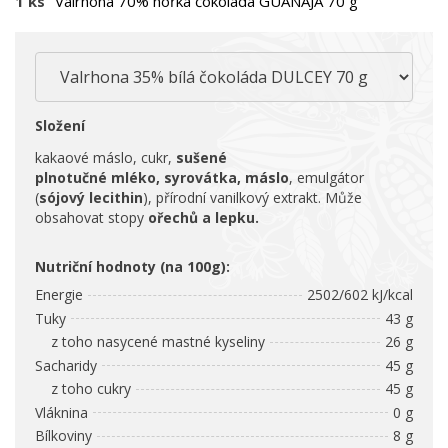
1 ks
Valrhona 70% hořká čokoláda GUANAJA 70 g
Složení
kakaové máslo, cukr,
sušené
plnotučné mléko,
syrovátka, máslo
, emulgátor
(
sójový lecithin
), přírodní vanilkový extrakt. Může
obsahovat stopy
ořechů a lepku.
Nutriční hodnoty (na 100g):
Energie
2502/602 kJ/kcal
Tuky
43 g
z toho nasycené mastné kyseliny
26 g
Sacharidy
45 g
z toho cukry
45 g
Vláknina
0 g
Bílkoviny
8 g