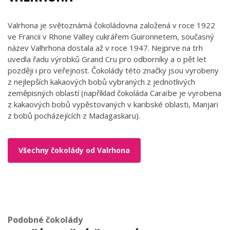
Valrhona je světoznámá čokoládovna založená v roce 1922
ve Francii v Rhone Valley cukrářem Guironnetem, současný
název Valhrhona dostala až v roce 1947. Nejprve na trh
uvedla řadu výrobků Grand Cru pro odborníky a o pět let
později i pro veřejnost. Čokolády této značky jsou vyrobeny
z nejlepších kakaových bobů vybraných z jednotlivých
zeměpisných oblastí (například čokoláda Caraïbe je vyrobena
z kakaových bobů vypěstovaných v karibské oblasti, Manjari
z bobů pocházejících z Madagaskaru).
Všechny čokolády od Valrhona
Podobné čokolády