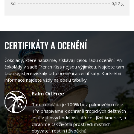
Sůl
0,52 g
CERTIFIKÁTY A OCENĚNÍ
Čokolády, které nabízíme, získávají celou řadu ocenění. Ani
čokolády v sadě French Kiss nejsou výjimkou. Najdete tam
tabulky, které získaly tato ocenění a certifikáty. Konkrétní
informace najdete vždy na obalu tabulky.
Palm Oil Free
Tato čokoláda je 100% bez palmového oleje.
Tím přispíváme k ochraně tropických deštných
lesů v jihovýchodní Asii, Africe i Jižní Americe, a
chráníme tak životní prostředí místních
obyvatel, rostlin i živočichů.