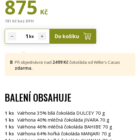
875
Kč
781 Kč bez DPH
Do košíku
ks
🍫
Při objednávce nad
2499 Kč
čokoláda od Willie's Cacao
zdarma.
BALENÍ OBSAHUJE
1 ks
Valrhona 35% bílá čokoláda DULCEY 70 g
1 ks
Valrhona 40% mléčná čokoláda JIVARA 70 g
1 ks
Valrhona 46% mléčná čokoláda BAHIBE 70 g
1 ks
Valrhona 64% hořká čokoláda MANJARI 70 g