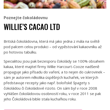
Poznejte čokoládovnu
WILLIE’S CACAO LTD
Britská čokoládovna, která má jako jedna z mála na světě
pod palcem celou produkci – od vypěstování kakaovníku až
po hotovou tabulku.
Specialitou jsou pak bezesporu čokolády se 100% obsahem
kakaa, které majitel firmy Willie Harcourt-Cooze nadšeně
propaguje jako přísadu do vaření, a to nejen do cukrovinek –
sám je autorem několika úspěšných kuchařek, ve kterých
představuje recepty jako např. boloňské špagety s
čokoládou či čokoládové rizoto. On sám byl v roce 2008
vyhlášen čokoládovou osobností roku, v roce 2011 se pak
jeho Čokoládová bible stala kuchařkou roku.