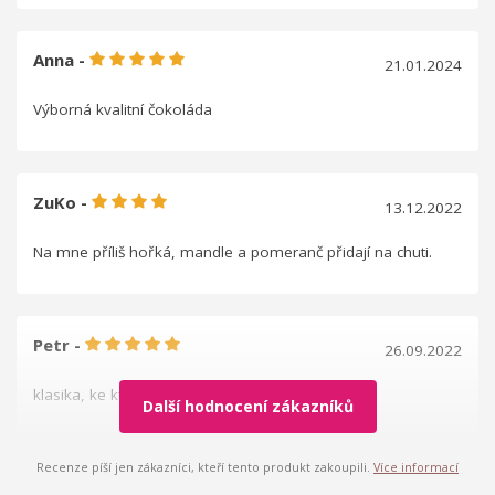
Anna -
21.01.2024
Výborná kvalitní čokoláda
ZuKo -
13.12.2022
Na mne příliš hořká, mandle a pomeranč přidají na chuti.
Petr -
26.09.2022
klasika, ke které se rádi vracíme
Další hodnocení zákazníků
Recenze píší jen zákazníci, kteří tento produkt zakoupili.
Více informací