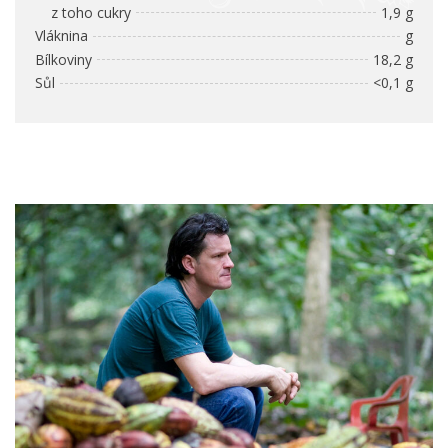
z toho cukry
1,9 g
Vláknina
g
Bílkoviny
18,2 g
Sůl
<0,1 g