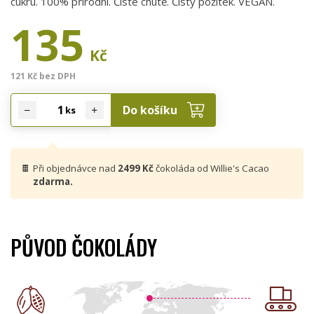
cukru. 100% přírodní. Čisté chutě. Čistý požitek. VEGAN.
135
Kč
121 Kč bez DPH
Do košíku
ks
🍫
Při objednávce nad
2499 Kč
čokoláda od Willie's Cacao
zdarma.
PŮVOD ČOKOLÁDY