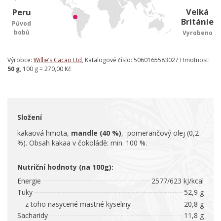
Velká
Peru
Británie
Původ
bobů
Vyrobeno
Výrobce:
Willie’s Cacao Ltd
, Katalogové číslo: 5060165583027 Hmotnost:
50 g
, 100 g = 270,00 Kč
Složení
kakaová hmota,
mandle (40 %)
, pomerančový olej (0,2
%). Obsah kakaa v čokoládě: min. 100 %.
Nutriční hodnoty (na 100g):
Energie
2577/623 kJ/kcal
Tuky
52,9 g
z toho nasycené mastné kyseliny
20,8 g
Sacharidy
11,8 g