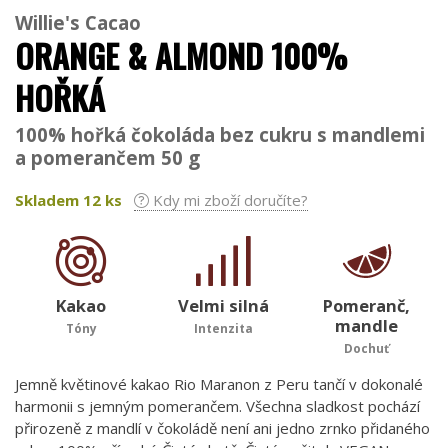
Willie's Cacao
ORANGE & ALMOND 100%
HOŘKÁ
100% hořká čokoláda bez cukru s mandlemi
a pomerančem 50 g
Skladem
12
ks
Kdy mi zboží doručíte?
Kakao
Velmi silná
Pomeranč,
mandle
Tóny
Intenzita
Dochuť
Jemně květinové kakao Rio Maranon z Peru tančí v dokonalé
harmonii s jemným pomerančem. Všechna sladkost pochází
přirozeně z mandlí v čokoládě není ani jedno zrnko přidaného