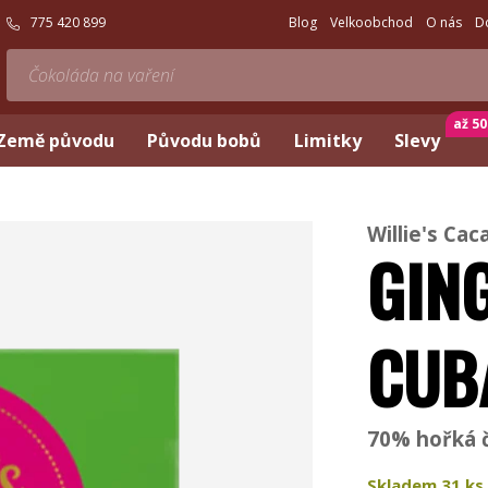
775 420 899
Blog
Velkoobchod
O nás
D
až 5
Země původu
Původu bobů
Limitky
Slevy
Willie's Cac
GING
CUB
70% hořká č
Skladem
31
ks