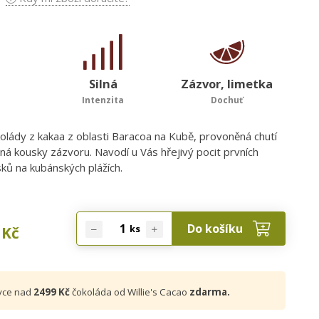
Silná
Zázvor, limetka
Intenzita
Dochuť
olády z kakaa z oblasti Baracoa na Kubě, provoněná chutí
ná kousky zázvoru. Navodí u Vás hřejivý pocit prvních
ků na kubánských plážích.
Do košíku
ks
Kč
vce nad
2499 Kč
čokoláda od Willie's Cacao
zdarma.