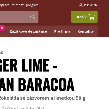
oprava
Věrnostní program
Přihlášení
Košík
0 %
Zážitkové degustace
Pro firmy
Kontakty
ao
ER LIME -
AN BARACOA
okoláda se zázvorem a limetkou 50 g
Kdy mi zboží doručíte?