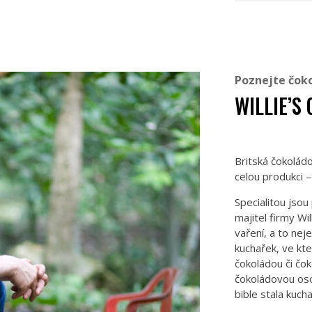
Poznejte čok
WILLIE’S
Britská čokolád
celou produkci 
Specialitou jso
majitel firmy W
vaření, a to ne
kuchařek, ve kt
čokoládou či čo
čokoládovou oso
bible stala kuch