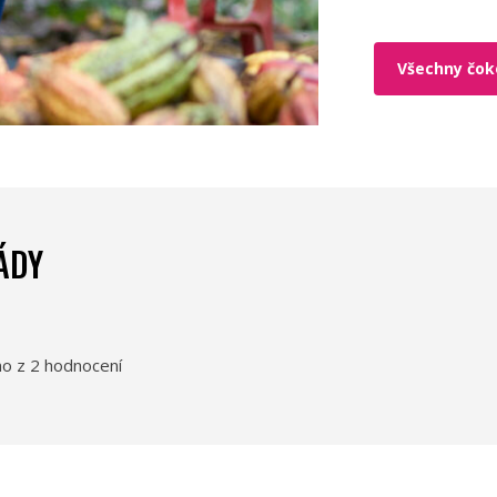
Všechny čoko
ÁDY
o z 2 hodnocení