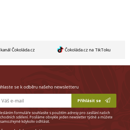
anál Čokoláda.cz
Čokoláda.cz na TikToku
ihlaste se k odběru našeho newsletteru
Přihlásit se
esláním formuláře souhlasíte s použitím adresy pro zasílání našich
chodních sdělení. Posíláme obvykle jeden newsletter týdně a můžete
 samozřejmě kdykoliv odhlásit.