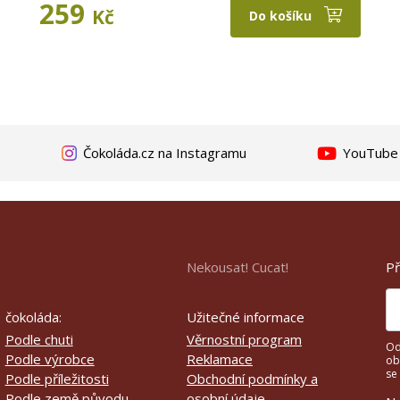
259
Kč
Do košíku
Čokoláda.cz na Instagramu
YouTube k
Př
Nekousat! Cucat!
čokoláda:
Užitečné informace
Podle chuti
Věrnostní program
Od
Podle výrobce
Reklamace
ob
se
Podle příležitosti
Obchodní podmínky a
Podle země původu
osobní údaje