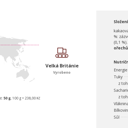
Složení
kakaová
%: zázv
(0,1 %)
ořechů
Nutrič
Velká Británie
Energie
Vyrobeno
Tuky
z toho
Sachari
z toho
t:
50 g
, 100 g = 238,00 Kč
Vláknin
Bílkovi
Sůl