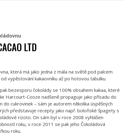
oládovnu
 CACAO LTD
ovna, která má jako jedna z mála na světě pod palcem
– od vypěstování kakaovníku až po hotovou tabulku.
u pak bezesporu čokolády se 100% obsahem kakaa, které
illie Harcourt-Cooze nadšeně propaguje jako přísadu do
jen do cukrovinek – sám je autorem několika úspěšných
erých představuje recepty jako např. boloňské špagety s
koládové rizoto. On sám byl v roce 2008 vyhlášen
bností roku, v roce 2011 se pak jeho Čokoládová
ařkou roku.