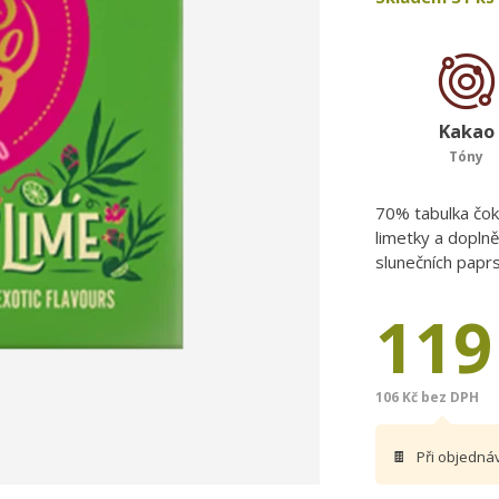
Kakao
Tóny
70% tabulka čok
limetky a doplně
slunečních paprs
119
106 Kč bez DPH
🍫
Při objedná