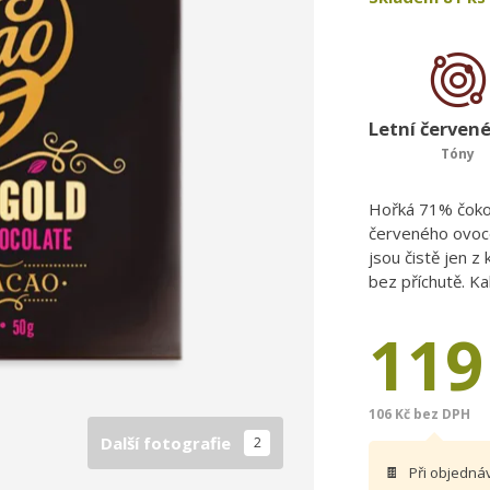
Letní červen
Tóny
Hořká 71% čokol
červeného ovoce
jsou čistě jen z
bez příchutě. Ka
119
106 Kč bez DPH
Další fotografie
2
🍫
Při objedná