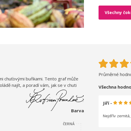
Všechny čoko
Průměrné hodno
imi chuťovými buňkami. Tento graf může
dě najít, a poradí vám, jak se v chuti
Všechna hodno
Jiří -
Barva
Nejdřív zemitá
ČERNÁ