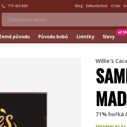
775 420 899
Blog
Velkoobchod
O nás
D
až 5
Země původu
Původu bobů
Limitky
Slevy
Willie's Cac
SAM
MAD
71% hořká č
Skladem
81
ks