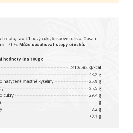
 hmota, raw třtinový cukr, kakaové máslo. Obsah
min. 71 %.
Může obsahovat stopy ořechů.
ní hodnoty (na 100g):
2410/582 kJ/kcal
43,2 g
 nasycené mastné kyseliny
25,9 g
dy
35,5 g
 cukry
29,4 g
a
g
ny
8,2 g
<0,1 g