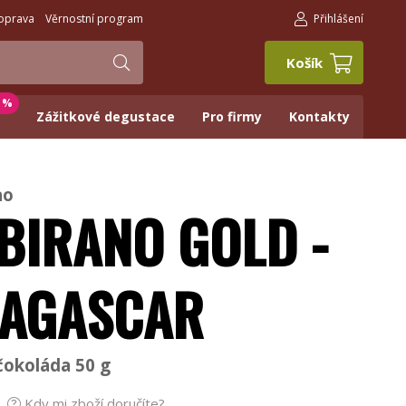
oprava
Věrnostní program
Přihlášení
Košík
0 %
Zážitkové degustace
Pro firmy
Kontakty
ao
BIRANO GOLD -
AGASCAR
okoláda 50 g
Kdy mi zboží doručíte?