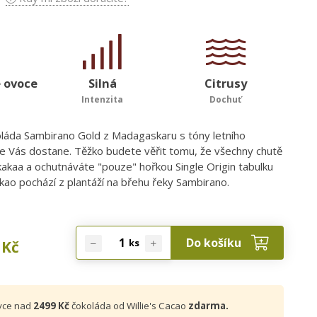
é ovoce
Silná
Citrusy
Intenzita
Dochuť
áda Sambirano Gold z Madagaskaru s tóny letního
 Vás dostane. Těžko budete věřit tomu, že všechny chutě
 kakaa a ochutnáváte "pouze" hořkou Single Origin tabulku
kao pochází z plantáží na břehu řeky Sambirano.
Do košíku
ks
Kč
vce nad
2499 Kč
čokoláda od Willie's Cacao
zdarma.