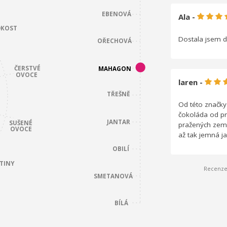
EBENOVÁ
Ala -
DKOST
Dostala jsem d
OŘECHOVÁ
ČERSTVÉ
MAHAGON
OVOCE
laren -
TŘEŠNĚ
Od této značky
čokoláda od pr
JANTAR
SUŠENÉ
pražených zemi
OVOCE
až tak jemná j
OBILÍ
TINY
Recenze 
SMETANOVÁ
BÍLÁ