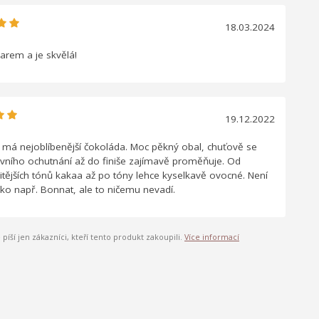
18.03.2024
arem a je skvělá!
19.12.2022
 má nejoblíbenější čokoláda. Moc pěkný obal, chuťově se
vního ochutnání až do finiše zajímavě proměňuje. Od
tějších tónů kakaa až po tóny lehce kyselkavě ovocné. Není
ako např. Bonnat, ale to ničemu nevadí.
píší jen zákazníci, kteří tento produkt zakoupili.
Více informací