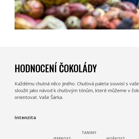
HODNOCENÍ ČOKOLÁDY
Každému chutná něco jiného. Chuťová paleta souvisí s vaš
sloužit jako návod k chuťovým tónům, které můžeme v čokolá
orientovat. Vaše Šárka.
Intenzita
TANINY
JEMNOST
HOŘKOST