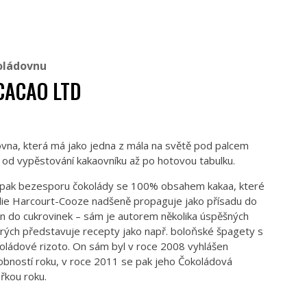
oládovnu
 CACAO LTD
ovna, která má jako jedna z mála na světě pod palcem
– od vypěstování kakaovníku až po hotovou tabulku.
u pak bezesporu čokolády se 100% obsahem kakaa, které
illie Harcourt-Cooze nadšeně propaguje jako přísadu do
jen do cukrovinek – sám je autorem několika úspěšných
erých představuje recepty jako např. boloňské špagety s
koládové rizoto. On sám byl v roce 2008 vyhlášen
bností roku, v roce 2011 se pak jeho Čokoládová
ařkou roku.