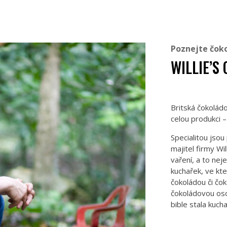
Poznejte čok
WILLIE’S
Britská čokolád
celou produkci 
Specialitou jso
majitel firmy W
vaření, a to ne
kuchařek, ve kt
čokoládou či čo
čokoládovou oso
bible stala kuch