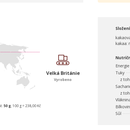
Složení
kakaová
kakaa: 
Nutrič
Energie
Velká Británie
Tuky
z toho
Vyrobeno
Sachari
z toho
Vláknin
t:
50 g
, 100 g = 238,00 Kč
Bílkovi
Sůl