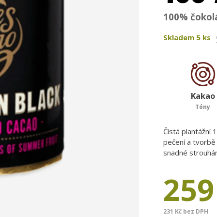
100% čokol
Skladem
5
ks
Kakao
Tóny
Čistá plantážní 
pečení a tvorbě
snadné strouhán
259
231 Kč bez DPH