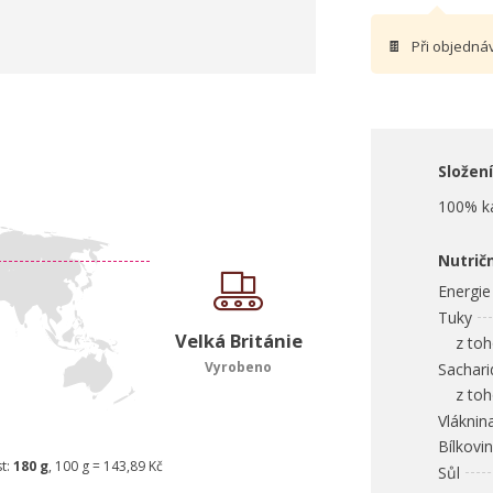
🍫
Při objedná
Složení
100% k
Nutrič
Energie
Tuky
Velká Británie
z toho
Vyrobeno
Sachari
z toho
Vláknin
Bílkovi
t:
180 g
, 100 g = 143,89 Kč
Sůl