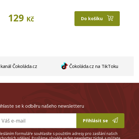
129
Kč
Do košíku
anál Čokoláda.cz
Čokoláda.cz na TikToku
ihlaste se k odběru našeho newsletteru
Přihlásit se
esláním formuláře souhlasíte s použitím adresy pro zasílání našich
chodních sdělení. Posíláme obvykle jeden newsletter týdně a můžete