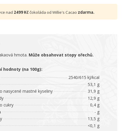
vce nad
2499 Kč
čokoláda od Willie's Cacao
zdarma.
akaová hmota.
Může obsahovat stopy ořechů.
ní hodnoty (na 100g):
2540/615 kJ/kcal
53,1 g
 nasycené mastné kyseliny
31,9 g
dy
12,9 g
 cukry
0,4 g
a
- g
ny
13,5 g
<0,1 g