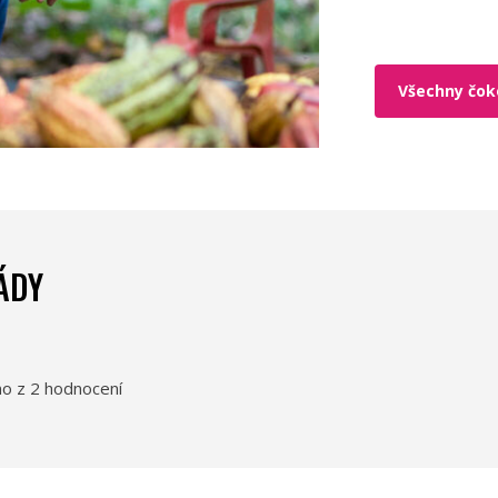
Všechny čoko
ÁDY
o z 2 hodnocení