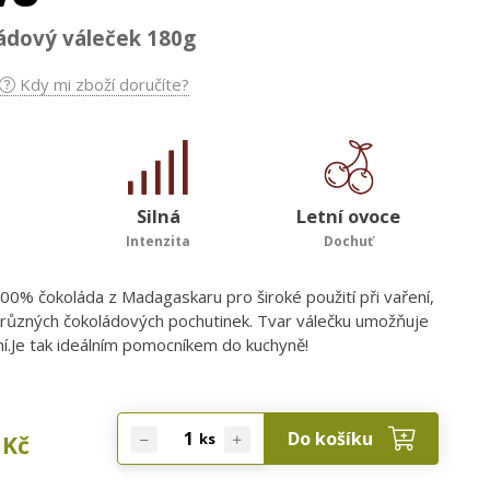
ádový váleček 180g
Kdy mi zboží doručíte?
Silná
Letní ovoce
Intenzita
Dochuť
100% čokoláda z Madagaskaru pro široké použití při vaření,
 různých čokoládových pochutinek. Tvar válečku umožňuje
í.Je tak ideálním pomocníkem do kuchyně!
Do košíku
ks
Kč