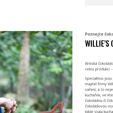
Poznejte čok
WILLIE’S
Britská čokolád
celou produkci 
Specialitou jso
majitel firmy W
vaření, a to ne
kuchařek, ve kt
čokoládou či čo
čokoládovou oso
bible stala kuch