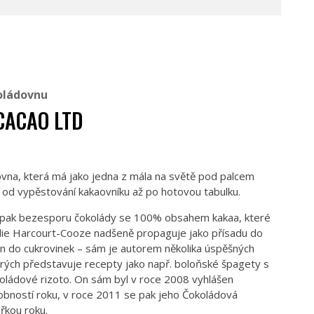
oládovnu
 CACAO LTD
ovna, která má jako jedna z mála na světě pod palcem
– od vypěstování kakaovníku až po hotovou tabulku.
u pak bezesporu čokolády se 100% obsahem kakaa, které
illie Harcourt-Cooze nadšeně propaguje jako přísadu do
jen do cukrovinek – sám je autorem několika úspěšných
erých představuje recepty jako např. boloňské špagety s
koládové rizoto. On sám byl v roce 2008 vyhlášen
bností roku, v roce 2011 se pak jeho Čokoládová
ařkou roku.