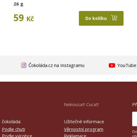
26 g
59
Kč
Do košíku
Čokoláda.cz na Instagramu
YouTube k
Př
Nekousat! Cucat!
čokoláda:
Užitečné informace
Podle chuti
Věrnostní program
Od
Podle výrobce
Reklamace
ob