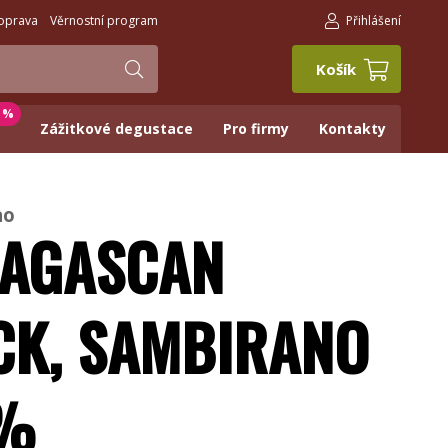
oprava
Věrnostní program
Přihlášení
Košík
0 %
Zážitkové degustace
Pro firmy
Kontakty
ao
AGASCAN
CK, SAMBIRANO
%