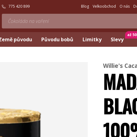
775 420 899
Blog
Velkoobchod
O nás
D
až 5
Země původu
Původu bobů
Limitky
Slevy
Willie's Cac
MAD
BLA
100