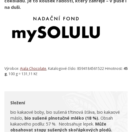
čokoládu. Je to kousek radosti, který zahřeje – v puse i
na duši.
Výrobce:
Ajala Chocolate
, Katalogové číslo: 8594184561522 Hmotnost:
45
g
, 100 g = 131,11 Kč
Složení
bio kakaové boby, bio sušená třtinová šťáva, bio kakaové
máslo,
bio sušené plnotučné mléko (18 %).
Obsah
kakaového podílu: 57 %. Neobsahuje lepek.
Může
obsahovat stopy sušených skořápkových plodů.