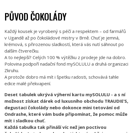
PŮVOD ČOKOLÁDY
Každý kousek je vyrobený s péčí a respektem – od farmářů
v Ugandě až po čokoládové mistry v Brně. Chuť je jemná,
krémová, s přirozenou sladkostí, která vás nutí sáhnout po
dalším čtverečku.
A to nejlepší? Celých 100 % výtěžku z prodeje jde na dobro.
Polovina podpoří nadační fond mySOLULU a druhá organizaci
Zkruhu.
A protože dobro má mít i špetku radosti, schovává tahle
edice malé překvapení.
Deset tabulek ukrývá výherní kartu mySOLULU - a s ní
možnost získat dárek od luxusního obchodu TRAUDIE’S,
degustaci čokolády nebo dokonce mini tetování od
Ondrashe, které vám bude připomínat, že pomoc může
mít i sladkou chuť.
Každá tabulka tak přináší víc než jen poctivou