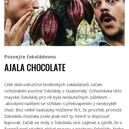
Poznejte čokoládovnu
AJALA CHOCOLATE
Celé dobrodružství brněnských zakladatelů začalo
ochutnáním pocitvé čokolády z Guatemaly. Ochutnávka této
mayské čokolády pro ně byla neskutečným zážitkem –
absolutní nadšení se střídalo s překvapením z neobvyklé
chuti. Bez velké nadsázky můžeme říct, že prozřeli, protože
čokoláda chutnala zcela jinak než ty, které si doposud
kupovali. Začali se tedy o čokoládu více zajímat a zjistili, že v
Evropě není snadné získat pravou a poctivou čokoládu. Nebo