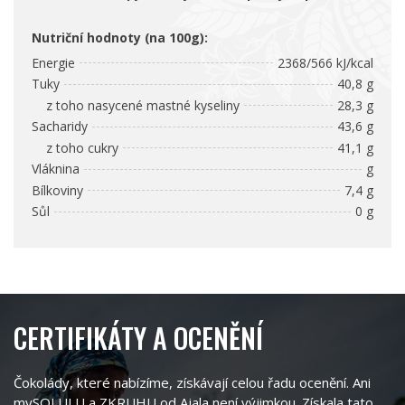
Nutriční hodnoty (na 100g):
Energie
2368/566 kJ/kcal
Tuky
40,8 g
z toho nasycené mastné kyseliny
28,3 g
Sacharidy
43,6 g
z toho cukry
41,1 g
Vláknina
g
Bílkoviny
7,4 g
Sůl
0 g
CERTIFIKÁTY A OCENĚNÍ
Čokolády, které nabízíme, získávají celou řadu ocenění. Ani
mySOLULU a ZKRUHU od Ajala není výjimkou. Získala tato