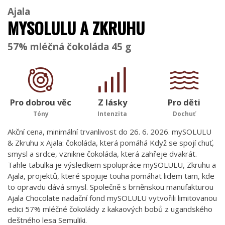
Ajala
MYSOLULU A ZKRUHU
57% mléčná čokoláda 45 g
Pro dobrou věc
Z lásky
Pro děti
Tóny
Intenzita
Dochuť
Akční cena, minimální trvanlivost do 26. 6. 2026. mySOLULU
& Zkruhu x Ajala: čokoláda, která pomáhá Když se spojí chuť,
smysl a srdce, vznikne čokoláda, která zahřeje dvakrát.
Tahle tabulka je výsledkem spolupráce mySOLULU, Zkruhu a
Ajala, projektů, které spojuje touha pomáhat lidem tam, kde
to opravdu dává smysl. Společně s brněnskou manufakturou
Ajala Chocolate nadační fond mySOLULU vytvořili limitovanou
edici 57% mléčné čokolády z kakaových bobů z ugandského
deštného lesa Semuliki.