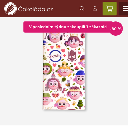
V posledním týdnu zakoupili 3 zákazníci
-80
%