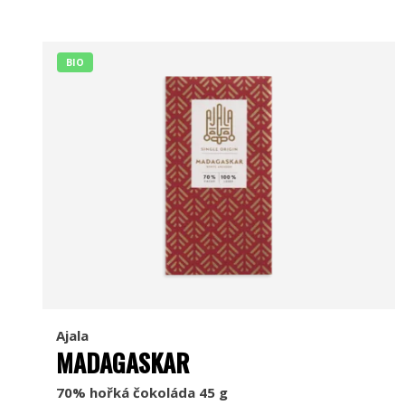
BIO
Ajala
MADAGASKAR
70% hořká čokoláda 45 g