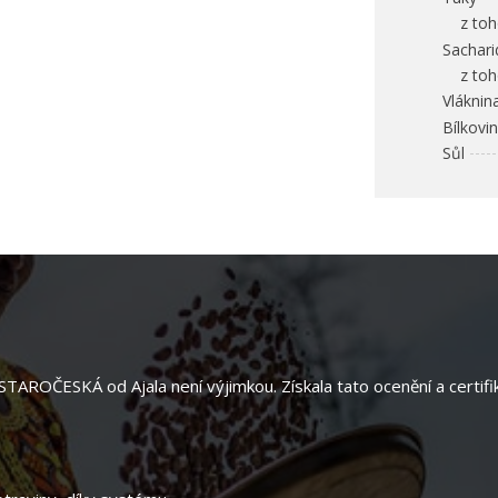
z toho
Sachari
z toho
Vláknin
Bílkovi
Sůl
 STAROČESKÁ od Ajala není výjimkou. Získala tato ocenění a certifi