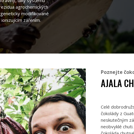
raviny, díky systému
 rezidua agrochemických
t geneticky modifikované
ionizujícím zářením.
Poznejte čok
AJALA C
Celé dobrodružs
čokolády z Guat
neskutečným záž
neobvyklé chuti
čokoláda chutnal