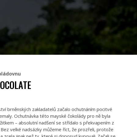
oládovnu
HOCOLATE
tví brněnských zakladatelů začalo ochutnáním pocitvé
emaly. Ochutnávka této mayské čokolády pro ně byla
itkem – absolutní nadšení se střídalo s překvapením z
. Bez velké nadsázky můžeme říct, že prozřeli, protože
a zcela jinak než ty, které si doposud kupovali. Začali se