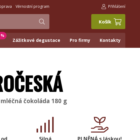
oprava
Věrnostní program
Přihlášení
Košík
0 %
Zážitkové degustace
Pro firmy
Kontakty
ROČESKÁ
 mléčná čokoláda 180 g
 od
Silná
PLNĚNÁ s láskou!