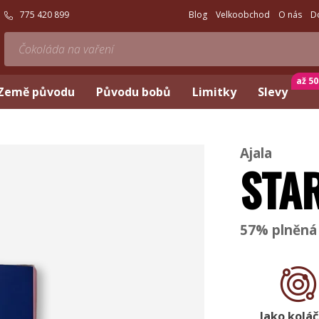
775 420 899
Blog
Velkoobchod
O nás
D
až 5
Země původu
Původu bobů
Limitky
Slevy
Ajala
STA
57% plněná
Jako koláč