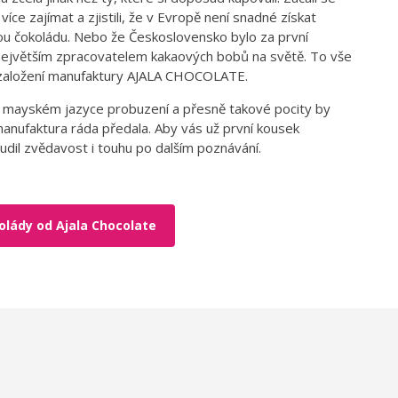
více zajímat a zjistili, že v Evropě není snadné získat
ou čokoládu. Nebo že Československo bylo za první
 největším zpracovatelem kakaových bobů na světě. To vše
k založení manufaktury AJALA CHOCOLATE.
 mayském jazyce probuzení a přesně takové pocity by
anufaktura ráda předala. Aby vás už první kousek
udil zvědavost i touhu po dalším poznávání.
olády od Ajala Chocolate