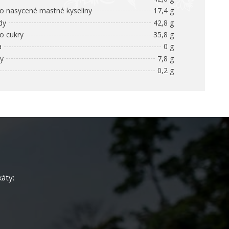
 nasycené mastné kyseliny
17,4 g
dy
42,8 g
 cukry
35,8 g
a
0 g
ny
7,8 g
0,2 g
káty: