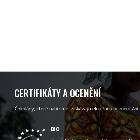
CERTIFIKÁTY A OCENĚNÍ
Čokolády, které nabízíme, získávají celou řadu ocenění. Ani
BIO