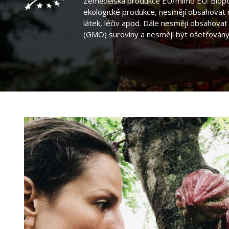
Zemědělská produkce EU/mimo EU. Biopot
ekologické produkce, nesmějí obsahovat
látek, léčiv apod. Dále nesmějí obsahova
(GMO) suroviny a nesmějí být ošetřovány 