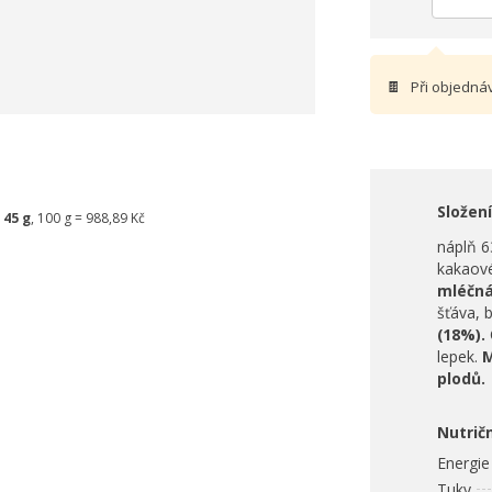
🍫
Při objedná
Složení
:
45 g
, 100 g = 988,89 Kč
náplň 6
kakaov
mléčná
šťáva, 
(18%).
lepek.
M
plodů.
Nutrič
Energie
Tuky