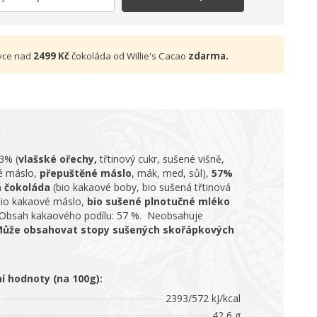
vce nad
2499 Kč
čokoláda od Willie's Cacao
zdarma.
3% (
vlašské ořechy,
třtinový cukr, sušené višně,
é máslo,
přepuštěné máslo
, mák, med, sůl),
57%
 čokoláda
(bio kakaové boby, bio sušená třtinová
bio kakaové máslo,
bio sušené plnotučné mléko
Obsah kakaového podílu: 57 %. Neobsahuje
ůže obsahovat stopy sušených skořápkových
ní hodnoty (na 100g):
2393/572 kJ/kcal
42,6 g