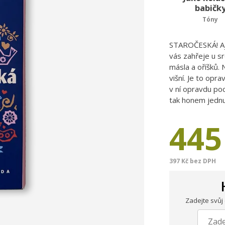
babičk
Tóny
STAROČESKÁ! Aja
vás zahřeje u sr
másla a oříšků.
višní. Je to opr
v ní opravdu poct
tak honem jednu
445
397 Kč bez DPH
Zadejte svůj