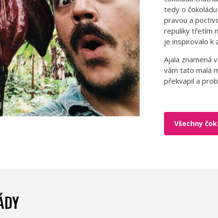
tedy o čokoládu 
pravou a poctiv
repuliky třetím
je inspirovalo 
Ajala znamená v
vám tato malá m
překvapil a prob
Všechny čok
ÁDY