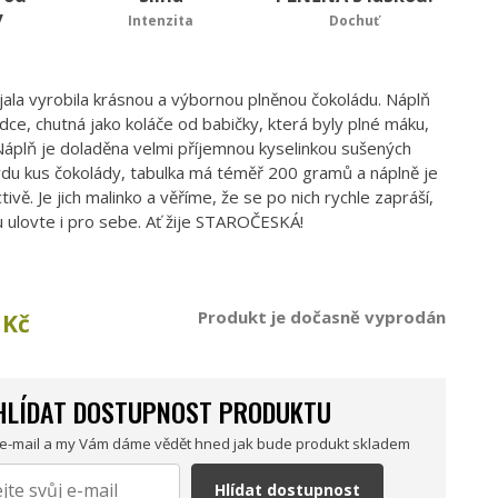
y
Intenzita
Dochuť
la vyrobila krásnou a výbornou plněnou čokoládu. Náplň
dce, chutná jako koláče od babičky, která byly plné máku,
 Náplň je doladěna velmi příjemnou kyselinkou sušených
avdu kus čokolády, tabulka má téměř 200 gramů a náplně je
ivě. Je jich malinko a věříme, že se po nich rychle zapráší,
 ulovte i pro sebe. Ať žije STAROČESKÁ!
Produkt je dočasně vyprodán
Kč
HLÍDAT DOSTUPNOST PRODUKTU
 e-mail a my Vám dáme vědět hned jak bude produkt skladem
Hlídat dostupnost