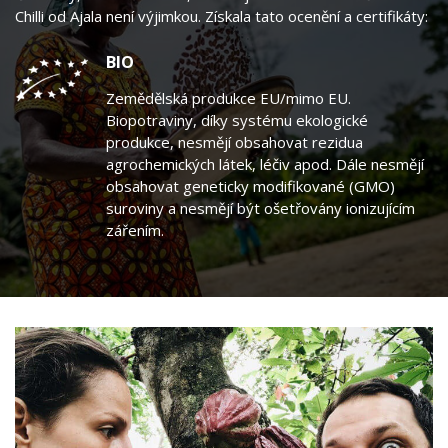
Chilli od Ajala není výjimkou. Získala tato ocenění a certifikáty:
BIO
Zemědělská produkce EU/mimo EU.
Biopotraviny, díky systému ekologické
produkce, nesmějí obsahovat rezidua
agrochemických látek, léčiv apod. Dále nesmějí
obsahovat geneticky modifikované (GMO)
suroviny a nesmějí být ošetřovány ionizujícím
zářením.