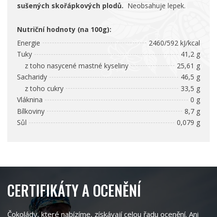
sušených skořápkových plodů.
Neobsahuje lepek.
Nutriční hodnoty (na 100g):
Energie
2460/592 kJ/kcal
Tuky
41,2 g
z toho nasycené mastné kyseliny
25,61 g
Sacharidy
46,5 g
z toho cukry
33,5 g
Vláknina
0 g
Bílkoviny
8,7 g
Sůl
0,079 g
CERTIFIKÁTY A OCENĚNÍ
Čokolády, které nabízíme, získávají celou řadu ocenění. Ani