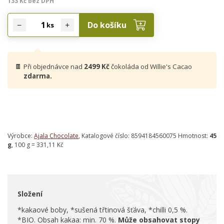
133 Kč bez DPH
Do košíku
ks
🍫
Při objednávce nad
2499 Kč
čokoláda od Willie's Cacao
zdarma.
Výrobce:
Ajala Chocolate
, Katalogové číslo: 8594184560075 Hmotnost:
45
g
, 100 g = 331,11 Kč
Složení
*kakaové boby, *sušená třtinová šťáva, *chilli 0,5 %.
*BIO. Obsah kakaa: min. 70 %.
Může obsahovat stopy