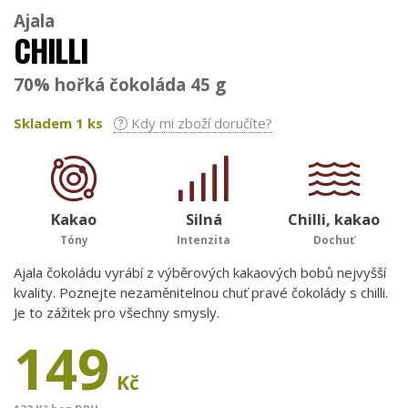
Ajala
CHILLI
70% hořká čokoláda 45 g
Skladem
1
ks
Kdy mi zboží doručíte?
Kakao
Silná
Chilli, kakao
Tóny
Intenzita
Dochuť
Ajala čokoládu vyrábí z výběrových kakaových bobů nejvyšší
kvality. Poznejte nezaměnitelnou chuť pravé čokolády s chilli.
Je to zážitek pro všechny smysly.
149
Kč