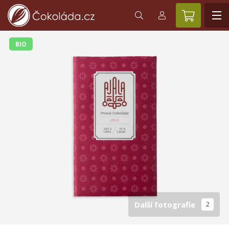
BIO
Další fotografie
2