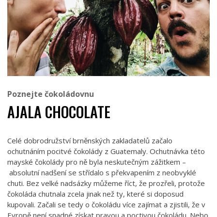
Poznejte čokoládovnu
AJALA CHOCOLATE
Celé dobrodružství brněnských zakladatelů začalo
ochutnáním pocitvé čokolády z Guatemaly. Ochutnávka této
mayské čokolády pro ně byla neskutečným zážitkem –
absolutní nadšení se střídalo s překvapením z neobvyklé
chuti. Bez velké nadsázky můžeme říct, že prozřeli, protože
čokoláda chutnala zcela jinak než ty, které si doposud
kupovali. Začali se tedy o čokoládu více zajímat a zjistili, že v
Evropě není snadné získat pravou a poctivou čokoládu. Nebo