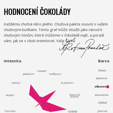
HODNOCENÍ ČOKOLÁDY
Každému chutná něco jiného. Chuťová paleta souvisí s vašimi
chuťovými buňkami. Tento graf může sloužit jako návod k
chuťovým tónům, které můžeme v čokoládě najít, a poradí
vám, jak se v chuti orientovat. Vaše Šárka.
Intenzita
Barva
ČERNÁ
TANINY
JEMNOST
HOŘKOST
EBENOVÁ
KAKAO
SLADKOST
OŘECHOVÁ
ČERSTVÉ
MAHAGON
MLÉKO
OVOCE
TŘEŠNĚ
JANTAR
TEXTURA
SUŠENÉ