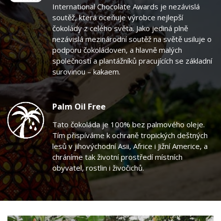
International Chocolate Awards je nezávislá
soutěž, která oceňuje výrobce nejlepší
čokolády z celého světa. Jako jediná plně
nezávislá mezinárodní soutěž na světě usiluje o
podporu čokoládoven, a hlavně malých
společností a plantážníků pracujících se základní
surovinou – kakaem.
Palm Oil Free
Tato čokoláda je 100% bez palmového oleje.
Tím přispíváme k ochraně tropických deštných
lesů v jihovýchodní Asii, Africe i Jižní Americe, a
chráníme tak životní prostředí místních
obyvatel, rostlin i živočichů.