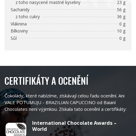
z toho nasycené mastné kyseliny
23 g
Sacharidy
56 g
z toho cukry
36 g
Vláknina
0 g
Bílkoviny
10 g
Sůl
0 g
CERTIFIKÁTY A OCENĚNÍ
Čokolády, které nabízíme, získávají celou řadu ocenění. Ani
VALE POTUMUJU - BRAZILIAN CAPUCCINO od Baianí
Chocolates není výjimkou. Získala tato ocenění a certifikáty:
International Chocolate Awards –
World