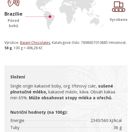
Brazílie
Vyrobeno
Původ
bobů
Výrobce:
Baianí Chocolates
, Katalogové číslo: 7898657010885 Hmotnost:
58 g
, 100 g = 498,28 Kč
Složení
Single origin kakaové boby, org. třtinový cukr,
sušené
plnotučné mléko,
kakaové máslo, káva. Obsah kakaa
min 65%.
Může obsahovat stopy mléka a ořechů.
Nutriční hodnoty (na 100g):
Energie
2343/560 kJ/kcal
Tuky
36 g