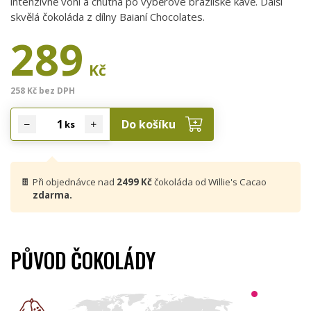
intenzivně voní a chutná po výběrové brazilské kávě. Další
skvělá čokoláda z dílny Baianí Chocolates.
289
Kč
258 Kč bez DPH
Do košíku
ks
🍫
Při objednávce nad
2499 Kč
čokoláda od Willie's Cacao
zdarma.
PŮVOD ČOKOLÁDY