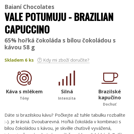
Baianí Chocolates
VALE POTUMUJU - BRAZILIAN
CAPUCCINO
65% hořká čokoláda s bílou čokoládou s
kávou 58 g
Skladem
6
ks
Kdy mi zboží doručíte?
Káva s mlékem
Silná
Brazilské
kapučíno
Tóny
Intenzita
Dochuť
Dáte si brazilskou kávu? Počkejte až tuhle tabulku rozbalíte
:-). Je krásná. Dvoubarevná. Hořká čokoláda v kombinaci s
bílou čokoládou s kávou, je skvěle chuťově vyvážená,