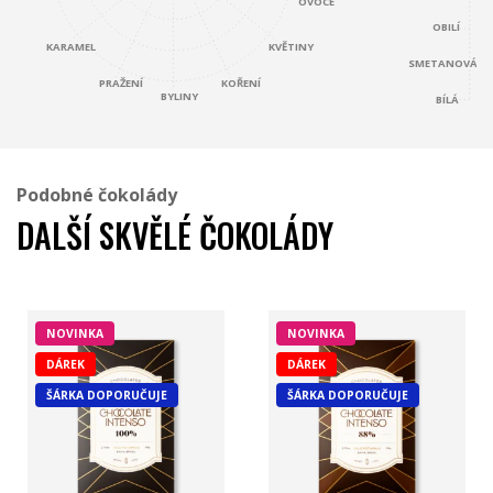
OVOCE
OBILÍ
KARAMEL
KVĚTINY
SMETANOVÁ
KOŘENÍ
PRAŽENÍ
BYLINY
BÍLÁ
Podobné čokolády
DALŠÍ SKVĚLÉ ČOKOLÁDY
NOVINKA
NOVINKA
DÁREK
DÁREK
ŠÁRKA DOPORUČUJE
ŠÁRKA DOPORUČUJE