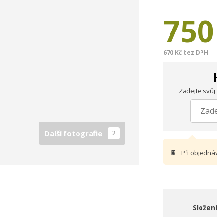
750
670 Kč bez DPH
Zadejte svůj
Další fotografie
2
🍫
Při objedná
Složení