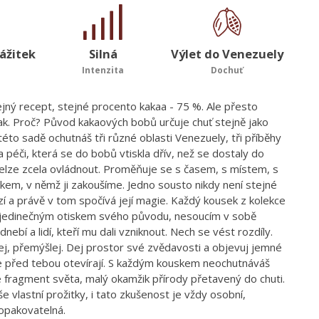
ážitek
Silná
Výlet do Venezuely
Intenzita
Dochuť
ejný recept, stejné procento kakaa - 75 %. Ale přesto
nak. Proč? Původ kakaových bobů určuje chuť stejně jako
V této sadě ochutnáš tři různé oblasti Venezuely, tři příběhy
 a péči, která se do bobů vtiskla dřív, než se dostaly do
nelze zcela ovládnout. Proměňuje se s časem, s místem, s
kem, v němž ji zakoušíme. Jedno sousto nikdy není stejné
í a právě v tom spočívá její magie. Každý kousek z kolekce
 jedinečným otiskem svého původu, nesoucím v sobě
nebí a lidí, kteří mu dali vzniknout. Nech se vést rozdíly.
ej, přemýšlej. Dej prostor své zvědavosti a objevuj jemné
e před tebou otevírají. S každým kouskem neochutnáváš
e fragment světa, malý okamžik přírody přetavený do chuti.
še vlastní prožitky, i tato zkušenost je vždy osobní,
opakovatelná.