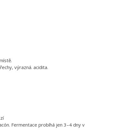
místě.
řechy, výrazná. acidita.
ází
Chacón. Fermentace probíhá jen 3–4 dny v