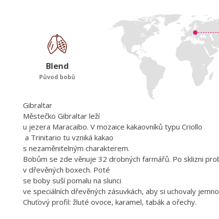
Blend
Původ bobů
Gibraltar
Městečko Gibraltar leží
u jezera Maracaibo. V mozaice kakaovníků typu Criollo
a Trinitario tu vzniká kakao
s nezaměnitelným charakterem.
Bobům se zde věnuje 32 drobných farmářů. Po sklizni pro
v dřevěných boxech. Poté
se boby suší pomalu na slunci
ve speciálních dřevěných zásuvkách, aby si uchovaly jemno
Chuťový profil: žluté ovoce, karamel, tabák a ořechy.