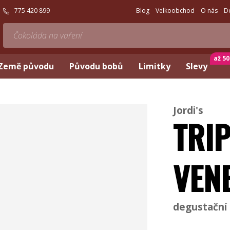
775 420 899
Blog
Velkoobchod
O nás
D
až 5
Země původu
Původu bobů
Limitky
Slevy
Jordi's
TRI
VEN
degustační 