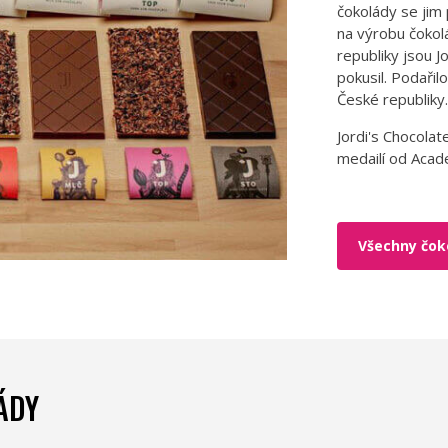
čokolády se jim
na výrobu čokol
republiky jsou J
pokusil. Podařil
České republiky
Jordi's Chocolat
medailí od Acad
Všechny čoko
ÁDY