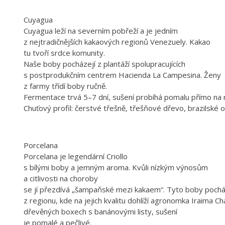
Cuyagua
Cuyagua leží na severním pobřeží a je jedním
z nejtradičnějších kakaových regionů Venezuely. Kakao
tu tvoří srdce komunity.
Naše boby pocházejí z plantáží spolupracujících
s postprodukčním centrem Hacienda La Campesina. Ženy
z farmy třídí boby ručně.
Fermentace trvá 5–7 dní, sušení probíhá pomalu přímo na 
Chuťový profil: čerstvé třešně, třešňové dřevo, brazilské o
Porcelana
Porcelana je legendární Criollo
s bílými boby a jemným aroma. Kvůli nízkým výnosům
a citlivosti na choroby
se jí přezdívá „šampaňské mezi kakaem“. Tyto boby poch
z regionu, kde na jejich kvalitu dohlíží agronomka Iraima 
dřevěných boxech s banánovými listy, sušení
je pomalé a pečlivé.