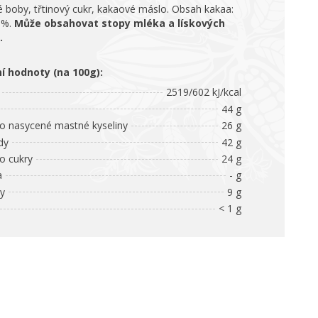
 boby, třtinový cukr, kakaové máslo. Obsah kakaa:
 %.
Může obsahovat stopy mléka a lískových
.
ní hodnoty (na 100g):
2519/602 kJ/kcal
44 g
 nasycené mastné kyseliny
26 g
dy
42 g
 cukry
24 g
a
- g
ny
9 g
< 1 g