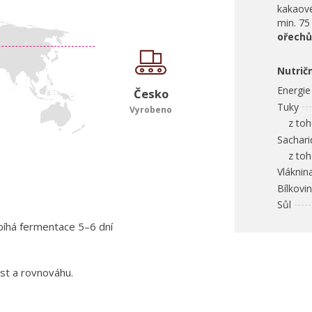
kakaové
min. 75
ořechů
Nutrič
Energie
Česko
Tuky
Vyrobeno
z toho
Sachari
z toho
Vláknin
Bílkovi
Sůl
bíhá fermentace 5–6 dní
st a rovnováhu.