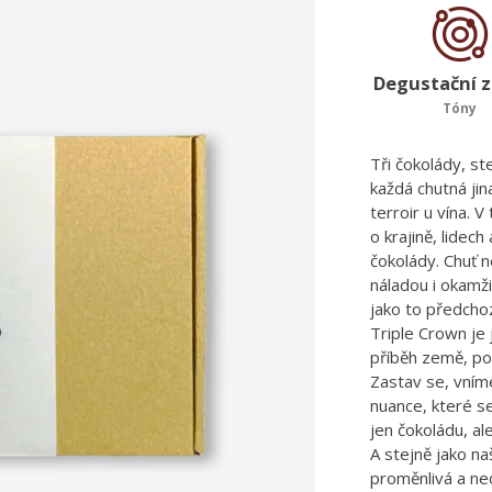
Degustační z
Tóny
Tři čokolády, st
každá chutná ji
terroir u vína. 
o krajině, lidech
čokolády. Chuť 
náladou i okamži
jako to předchoz
Triple Crown je
příběh země, pod
Zastav se, vním
nuance, které s
jen čokoládu, al
A stejně jako na
proměnlivá a ne