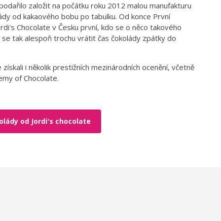
 podařilo založit na počátku roku 2012 malou manufakturu
ády od kakaového bobu po tabulku. Od konce První
ordi's Chocolate v Česku první, kdo se o něco takového
o se tak alespoň trochu vrátit čas čokolády zpátky do
.
e získali i několik prestižních mezinárodních ocenění, včetně
emy of Chocolate.
lády od Jordi's chocolate