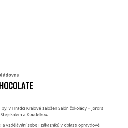
oládovnu
CHOCOLATE
 byl v Hradci Králové založen Salón čokolády – Jordi's
 Stejskalem a Koudelkou.
i a vzdělávání sebe i zákazníků v oblasti opravdové