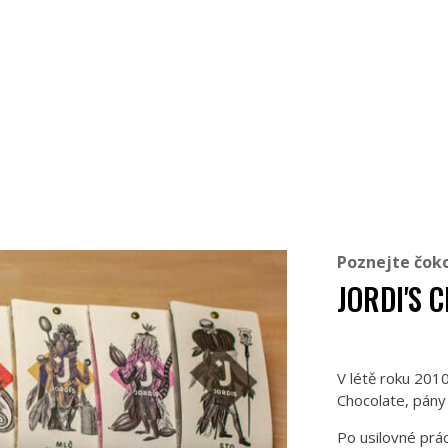
Poznejte čok
JORDI'S 
V létě roku 2010
Chocolate, pány
Po usilovné prác