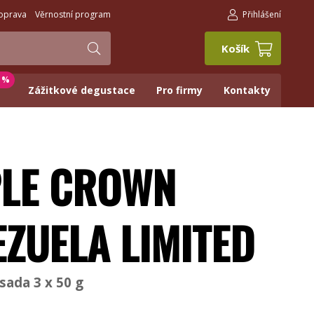
oprava
Věrnostní program
Přihlášení
Košík
0 %
Zážitkové degustace
Pro firmy
Kontakty
PLE CROWN
EZUELA LIMITED
sada 3 x 50 g