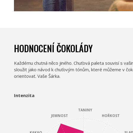
HODNOCENÍ ČOKOLÁDY
Každému chutná něco jiného. Chuťová paleta souvisí s vaš
sloužit jako návod k chuťovým tónům, které můžeme v čokolá
orientovat. Vaše Šárka.
Intenzita
TANINY
JEMNOST
HOŘKOST
KAKAO
SLA