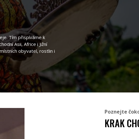
je. Tím přispíváme k
dní Asii, Africe i Jižní
ístních obyvatel, rostlin i
Poznejte čok
KRAK CH