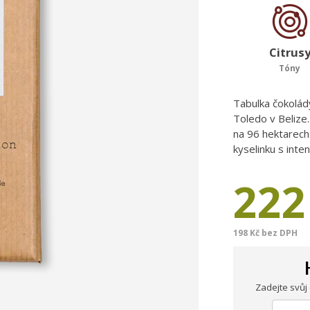
Citrus
Tóny
Tabulka čokolády
Toledo v Belize.
na 96 hektarech
kyselinku s inte
222
198 Kč bez DPH
Zadejte svůj