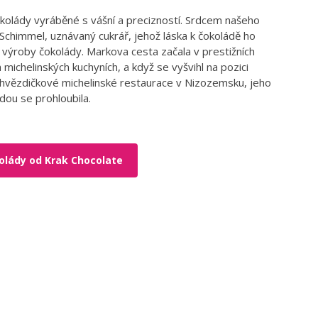
kolády vyráběné s vášní a precizností. Srdcem našeho
Schimmel, uznávaný cukrář, jehož láska k čokoládě ho
 výroby čokolády. Markova cesta začala v prestižních
 michelinských kuchyních, a když se vyšvihl na pozici
hvězdičkové michelinské restaurace v Nizozemsku, jeho
dou se prohloubila.
olády od Krak Chocolate