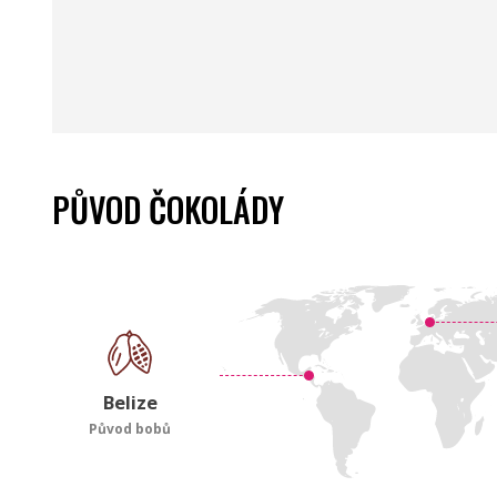
PŮVOD ČOKOLÁDY
Belize
Původ bobů