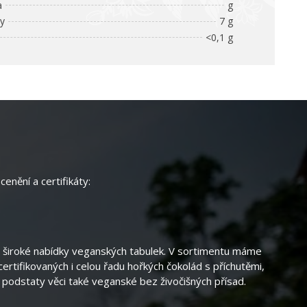
a
g
ny
7 g
<0,1 g
enění a certifikáty:
z široké nabídky veganských tabulek. V sortimentu máme
ertifikovaných i celou řadu hořkých čokolád s příchutěmi,
 podstaty věci také veganské bez živočišných přísad.