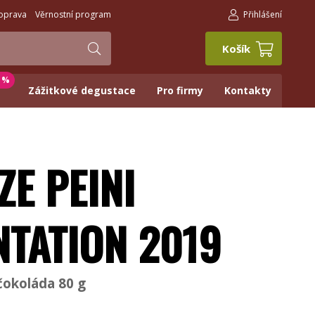
oprava
Věrnostní program
Přihlášení
Košík
0 %
Zážitkové degustace
Pro firmy
Kontakty
ZE PEINI
NTATION 2019
okoláda 80 g