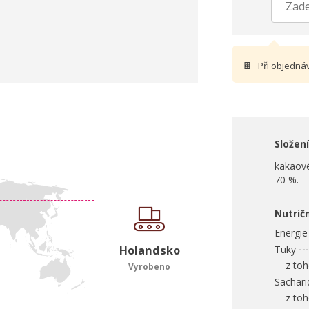
🍫
Při objedná
Složení
kakaové
70 %.
Nutrič
Energie
Holandsko
Tuky
z toho
Vyrobeno
Sachari
z toho