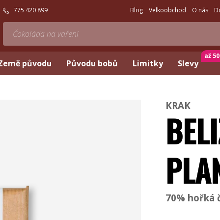
775 420 899
Blog
Velkoobchod
O nás
D
až 5
Země původu
Původu bobů
Limitky
Slevy
KRAK
BELI
PLA
70% hořká č