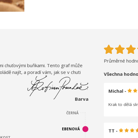
Průměrné hodno
imi chuťovými buňkami. Tento graf může
dě najít, a poradí vám, jak se v chuti
Všechna hodno
Michal -
Barva
Krak to dělá sk
ČERNÁ
EBENOVÁ
TT -
DKOST