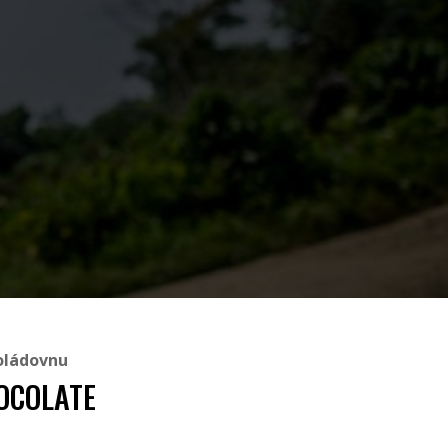
oládovnu
OCOLATE