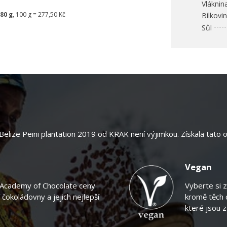
Vláknin
80 g
, 100 g = 277,50 Kč
Bílkovi
Sůl
Belize Peini plantation 2019 od KRAK není výjimkou. Získala tato oc
Vegan
ž Academy of Chocolate ceny
Vyberte si 
 čokoládovny a jejich nejlepší
kromě těch c
které jsou z