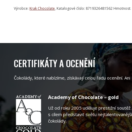
Výrobce:
Krak Chocolate
, Katalogové číslo: 8719326481562 Hmotnost:
CERTIFIKÁTY A OCENĚNÍ
Čokolády, které nabízíme, získávají celou řadu ocenění. Ani 
Academy of Chocolate – gold
Už od roku 2005 uděluje prestižní soutě
s cílem představit světu nejtalentovanější
čokolády.