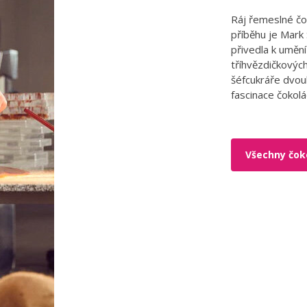
Ráj řemeslné čo
příběhu je Mark 
přivedla k umění
tříhvězdičkových
šéfcukráře dvou
fascinace čokolá
Všechny čok