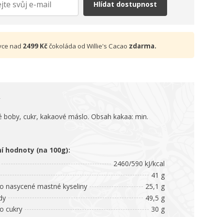
Hlídat dostupnost
vce nad
2499 Kč
čokoláda od Willie's Cacao
zdarma.
 boby, cukr, kakaové máslo. Obsah kakaa: min.
ní hodnoty (na 100g):
2460/590 kJ/kcal
41 g
 nasycené mastné kyseliny
25,1 g
dy
49,5 g
 cukry
30 g