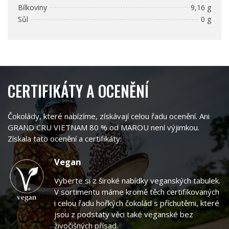
Bílkoviny
9,16 g
Sůl
0 g
CERTIFIKÁTY A OCENĚNÍ
Čokolády, které nabízíme, získávají celou řadu ocenění. Ani
GRAND CRU VIETNAM 80 % od MAROU není výjimkou.
Získala tato ocenění a certifikáty:
Vegan
Vyberte si z široké nabídky veganských tabulek.
V sortimentu máme kromě těch certifikovaných
i celou řadu hořkých čokolád s příchutěmi, které
jsou z podstaty věci také veganské bez
živočišných přísad.