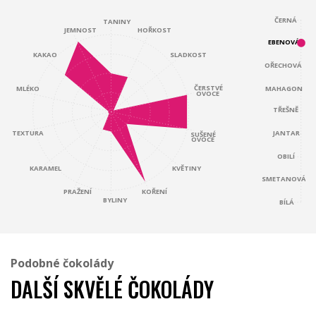
ČERNÁ
TANINY
JEMNOST
HOŘKOST
EBENOVÁ
KAKAO
SLADKOST
OŘECHOVÁ
ČERSTVÉ
MAHAGON
MLÉKO
OVOCE
TŘEŠNĚ
JANTAR
TEXTURA
SUŠENÉ
OVOCE
OBILÍ
KARAMEL
KVĚTINY
SMETANOVÁ
KOŘENÍ
PRAŽENÍ
BYLINY
BÍLÁ
Podobné čokolády
DALŠÍ SKVĚLÉ ČOKOLÁDY