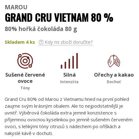
MAROU
GRAND CRU VIETNAM 80 %
80% hořká čokoláda 80 g
Skladem
4
ks
Kdy mi zboží doručíte?
Sušené červené
Silná
Ořechy a kakao
ovoce
Intenzita
Dochuť
Tóny
Grand Cru 80% od Marou z Vietnamu hned na první pohled
zaujme svým krásným obalem. Ale to nejpodstatnější je
uvnitř. Výběrová čokoláda extra jemné konzistence s
příjemnou ovocnou kyselinkou po jemně sušeném červeném
ovoci, s lehkými tóny citrusů s nádechem po oříškách a
nakyslé kávě v dochuti.