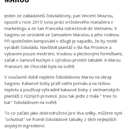
Jeden ze zakladatelů čokoládovny, pan Vincent Mourou,
opustil v roce 2010 svou práci vrcholového manažera v
marketingu a ze San Franciska odcestoval do Vietnamu. V
Saigonu se seznámil se Samuelem Marutou a jeho rodinou.
Při společném kempování v džugli je napadlo, že by mohli
vyrábět čokoládu. Navštívili plantáž v Ba Ria Province a
vybaveni pouze mixérem, troubou a plechovými formičkami,
začali v Samově kuchyni s výrobou prvních tabulek. A Marou
Fraiseurs de Chocolat byla na světě.
V současné době najdete čokoládovnu Marou na okraji
Saigonu. Kakaové boby praží velmi pomalu a na nízkou
teplotu a používají výhradně kakaové boby z vietnamských
plantáží z různých provincií. Jsou tak jedni z mála " tree to
bar" čokoládoven na světě.
To co začalo jako dobrodružství pro dva snílky, můžete nyní
"ochutnat" ve fromě čokoládové tabulky z těch nejlepších
asijských ingrediencí.