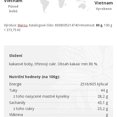
Vietnam
Vietnam
Původ
Vyrobeno
bobů
Výrobce:
Marou
, Katalogové číslo: 8938505214740 Hmotnost:
80 g
, 100 g
= 373,75 Kč
Složení
kakaové boby, třtinový cukr. Obsah kakaa: min 80 %.
Nutriční hodnoty (na 100g):
Energie
2516/605 kJ/kcal
Tuky
44 g
z toho nasycené mastné kyseliny
28,2 g
Sacharidy
43,1 g
z toho cukry
23,2 g
Vláknina
g