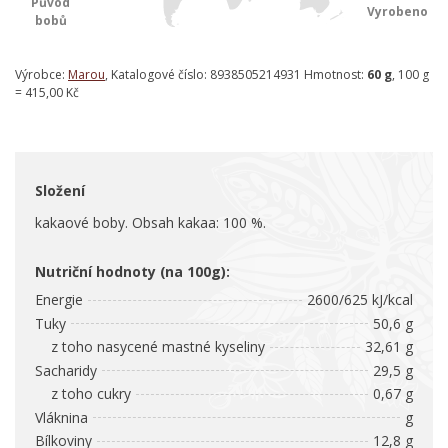
Původ
Vyrobeno
bobů
Výrobce:
Marou
, Katalogové číslo: 8938505214931 Hmotnost:
60 g
, 100 g
= 415,00 Kč
Složení
kakaové boby. Obsah kakaa: 100 %.
Nutriční hodnoty (na 100g):
Energie
2600/625 kJ/kcal
Tuky
50,6 g
z toho nasycené mastné kyseliny
32,61 g
Sacharidy
29,5 g
z toho cukry
0,67 g
Vláknina
g
Bílkoviny
12,8 g