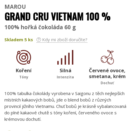
MAROU
GRAND CRU VIETNAM 100 %
100% hořká čokoláda 60 g
Skladem
5
ks
Kdy mi zboží doručíte?
Koření
Silná
Červené ovoce,
smetana, krém
Tóny
Intenzita
Dochuť
100% tabulka čokolády vyrobena v Saigonu z těch nejlepších
místních kakaových bobů, jde o blend bobů z různých
provincií jižního Vietnamu. Chuť bobů je krásně vybalancovaná
do plné kakaové chutě s tóny koření, červeného ovoce s
krémovou dochutí.