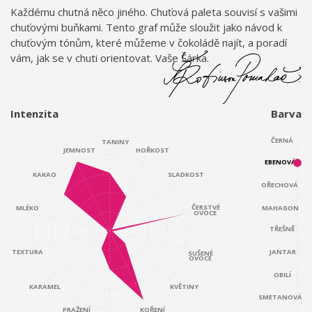
Každému chutná něco jiného. Chuťová paleta souvisí s vašimi
chuťovými buňkami. Tento graf může sloužit jako návod k
chuťovým tónům, které můžeme v čokoládě najít, a poradí
vám, jak se v chuti orientovat. Vaše Šárka.
Intenzita
Barva
ČERNÁ
TANINY
JEMNOST
HOŘKOST
EBENOVÁ
KAKAO
SLADKOST
OŘECHOVÁ
ČERSTVÉ
MAHAGON
MLÉKO
OVOCE
TŘEŠNĚ
JANTAR
TEXTURA
SUŠENÉ
OVOCE
OBILÍ
KARAMEL
KVĚTINY
SMETANOVÁ
KOŘENÍ
PRAŽENÍ