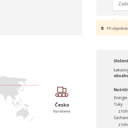
🍫
Při objedná
Složení
kakaový
obsaho
Nutrič
Energie
Česko
Tuky
z toho
Vyrobeno
Sachari
z toho