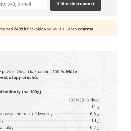
Hlídat dostupnost
vce nad
2499 Kč
čokoláda od Willie's Cacao
zdarma.
 prášek. Obsah kakaa min.: 100 %.
Může
vat stopy ořechů.
ní hodnoty (na 100g):
1335/321 kJ/kcal
11 g
 nasycené mastné kyseliny
6,6 g
dy
14 g
 cukry
0,7 g