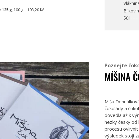
Vláknin
:
125 g
, 100 g = 103,20 Kč
Bílkovi
Sůl
Poznejte čok
MÍŠINA 
Míša Dohnálková
čokolády a čokol
dovedla až k výr
hezky česky od 
procesu ovlivnit
výsledek stojí za