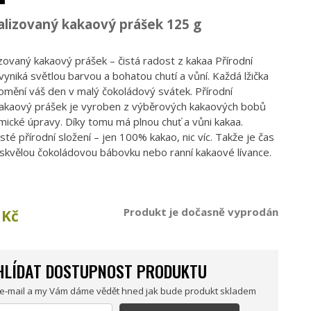
lizovaný kakaový prášek 125 g
izovaný kakaový prášek – čistá radost z kakaa Přírodní
yniká světlou barvou a bohatou chutí a vůní. Každá lžička
omění váš den v malý čokoládový svátek. Přírodní
kakaový prášek je vyroben z výběrových kakaových bobů
mické úpravy. Díky tomu má plnou chuť a vůni kakaa.
té přírodní složení – jen 100% kakao, nic víc. Takže je čas
 skvělou čokoládovou bábovku nebo ranní kakaové lívance.
Produkt je dočasně vyprodán
Kč
HLÍDAT DOSTUPNOST PRODUKTU
 e-mail a my Vám dáme vědět hned jak bude produkt skladem