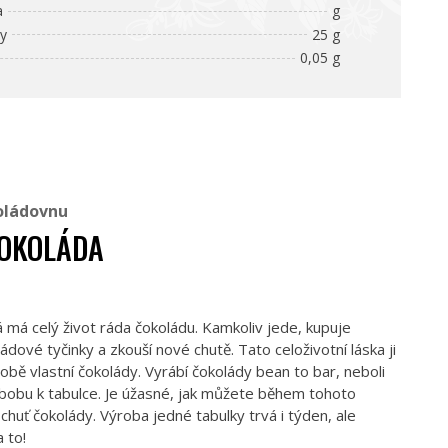
a
g
ny
25 g
0,05 g
oládovnu
ČOKOLÁDA
 má celý život ráda čokoládu. Kamkoliv jede, kupuje
ádové tyčinky a zkouší nové chutě. Tato celoživotní láska ji
obě vlastní čokolády. Vyrábí čokolády bean to bar, neboli
bobu k tabulce. Je úžasné, jak můžete během tohoto
 chuť čokolády. Výroba jedné tabulky trvá i týden, ale
 to!