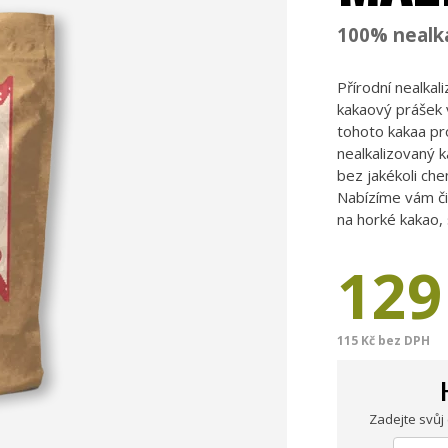
100% nealka
Přírodní nealkal
kakaový prášek v
tohoto kakaa pr
nealkalizovaný 
bez jakékoli che
Nabízíme vám čis
na horké kakao,
129
115 Kč bez DPH
Zadejte svůj