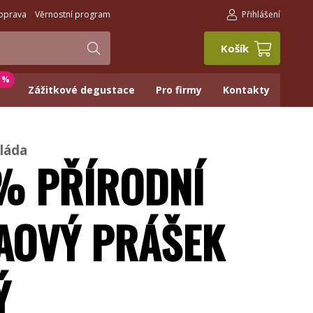
oprava
Věrnostní program
Přihlášení
Košík
0 %
Zážitkové degustace
Pro firmy
Kontakty
láda
% PŘÍRODNÍ
AOVÝ PRÁŠEK
Ý