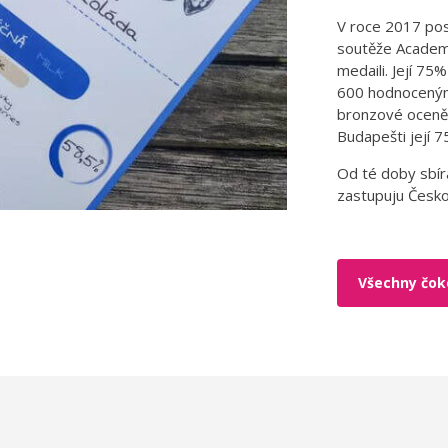
V roce 2017 posl
soutěže Academy
medaili. Její 7
600 hodnocenými
bronzové oceněn
Budapešti její 
Od té doby sbírá
zastupuju Česko
Všechny čok