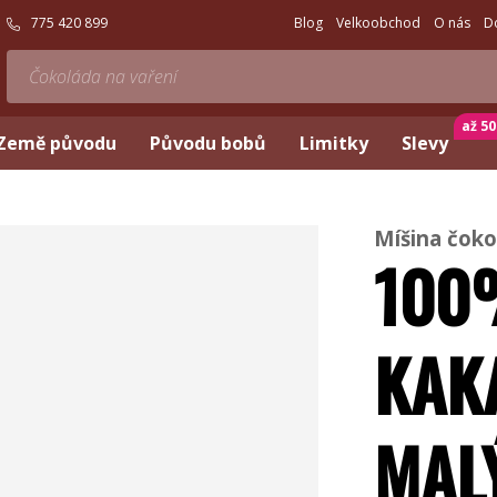
775 420 899
Blog
Velkoobchod
O nás
D
až 5
Země původu
Původu bobů
Limitky
Slevy
Míšina čoko
100
KAK
MAL