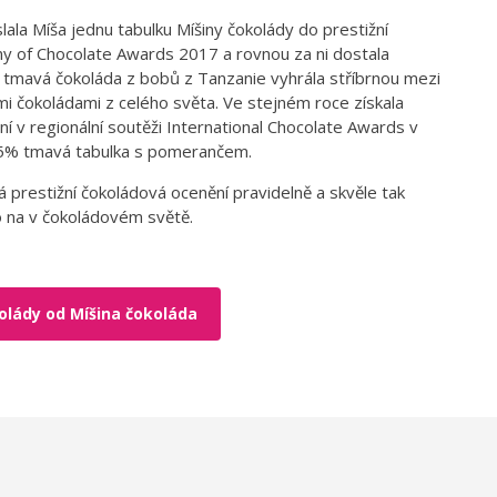
ala Míša jednu tabulku Míšiny čokolády do prestižní
 of Chocolate Awards 2017 a rovnou za ni dostala
5% tmavá čokoláda z bobů z Tanzanie vyhrála stříbrnou mezi
 čokoládami z celého světa. Ve stejném roce získala
í v regionální soutěži International Chocolate Awards v
75% tmavá tabulka s pomerančem.
 prestižní čokoládová ocenění pravidelně a skvěle tak
 na v čokoládovém světě.
olády od Míšina čokoláda