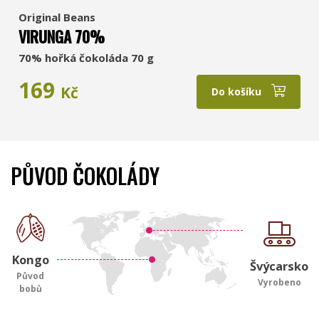
Original Beans
VIRUNGA 70%
70% hořká čokoláda 70 g
169
Kč
Do košíku
PŮVOD ČOKOLÁDY
Kongo
Švýcarsko
Původ
Vyrobeno
bobů