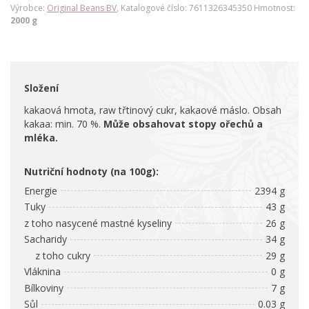
Výrobce:
Original Beans BV
, Katalogové číslo: 7611326345350 Hmotnost:
2000 g
Složení
kakaová hmota, raw třtinový cukr, kakaové máslo. Obsah
kakaa: min. 70 %.
Může obsahovat stopy ořechů a
mléka.
Nutriční hodnoty (na 100g):
Energie
2394 g
Tuky
43 g
z toho nasycené mastné kyseliny
26 g
Sacharidy
34 g
z toho cukry
29 g
Vláknina
0 g
Bílkoviny
7 g
Sůl
0.03 g