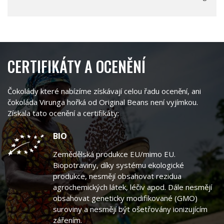
CERTIFIKÁTY A OCENĚNÍ
Čokolády které nabízíme získávají celou řadu ocenění, ani
čokoláda Virunga hořká od Original Beans není vyjímkou.
Získala tato ocenění a certifikáty:
BIO
Zemědělská produkce EU/mimo EU.
Biopotraviny, díky systému ekologické
produkce, nesmějí obsahovat rezidua
agrochemických látek, léčiv apod. Dále nesmějí
obsahovat geneticky modifikované (GMO)
suroviny a nesmějí být ošetřovány ionizujícím
zářením.