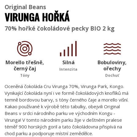
Original Beans
VIRUNGA HOŘKÁ
70% hořké čokoládové pecky BIO 2 kg
Morello třešně,
Silná
Bobuloviny,
černý čaj
ořechy
Intenzita
Tóny
Dochuť
Oceněná čokoláda Cru Virunga 70%, Virunga Park, Kongo.
Vynikající čokoláda nyní i ve formě čokoládových knoflíků má
temně bordovou barvy, s tóny černého čaje a morello višní.
Kakao používané k výrobě této tabulky, obejvili Original
Beans v srdci národního parku ve východním Kongu -
Virunga! V tomto národním parku žije v deštném pralese
téměř 900 horských goril a tato čokoládovna přispívá na
chod parku a podporuje místní zemědělce.