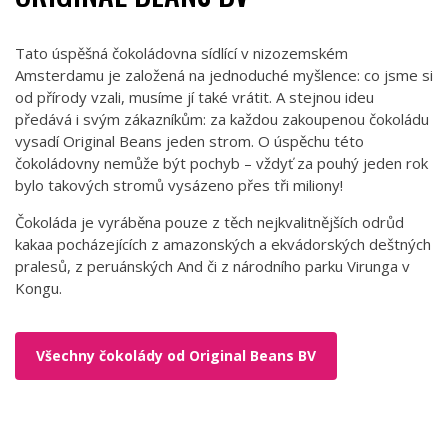
Tato úspěšná čokoládovna sídlící v nizozemském
Amsterdamu je založená na jednoduché myšlence: co jsme si
od přírody vzali, musíme jí také vrátit. A stejnou ideu
předává i svým zákazníkům: za každou zakoupenou čokoládu
vysadí Original Beans jeden strom. O úspěchu této
čokoládovny nemůže být pochyb – vždyť za pouhý jeden rok
bylo takových stromů vysázeno přes tři miliony!
Čokoláda je vyráběna pouze z těch nejkvalitnějších odrůd
kakaa pocházejících z amazonských a ekvádorských deštných
pralesů, z peruánských And či z národního parku Virunga v
Kongu.
Všechny čokolády od Original Beans BV