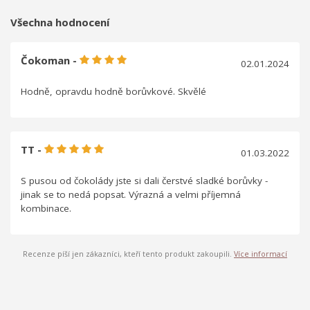
Všechna hodnocení
Čokoman -
02.01.2024
Hodně, opravdu hodně borůvkové. Skvělé
TT -
01.03.2022
S pusou od čokolády jste si dali čerstvé sladké borůvky -
jinak se to nedá popsat. Výrazná a velmi příjemná
kombinace.
Recenze píší jen zákazníci, kteří tento produkt zakoupili.
Více informací