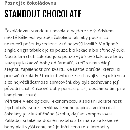
Poznejte čokoládovnu
STANDOUT CHOCOLATE
Čokoládovnu Standout Chocolate najdete ve švédském
městě Kållered. Vyrábějí čokoládu tak, aby použili, co
nejmenší počet ingrediencí v té nejvyšší kvalitě. V případě
single origin tabulek je to pouze bio kakao a bio třtinový cukr.
Nositelem chuti čokolád jsou pouze výběrové kakaové boby.
Nakupují kakaové boby od farmářů, kteří s nimi sdílejí
stejnou zapálenost pro kvalitu. Ke každé odrůdě, kterou si
pro své čokolády Standout vybere, se chovají s respektem a
s co největší šetrností zpracování, aby byla zachována její
původní chuť. Kakaové boby pomalu praží, dosáhnou tím plné
komplexní chutě.
Věří také v ekologickou, ekonomickou a sociální udržitelnost.
Jejich obaly jsou z recyklovatelného papíru a vnitřní obal
čokolády je z kukuřičného škrobu, dají se kompostovat.
Zakládají si také na dobrém vztahu s farmáři a za kakaové
boby platí vyšší cenu, než je tržní cena této komodity.