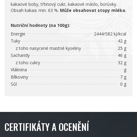
kakaové boby, třtinový cukr, kakaové máslo, borůvky.
Obsah kakaa: min. 63 %.
Může obsahovat stopy mléka.
Nutriční hodnoty (na 100g):
Energie
2444/582 kJ/kcal
Tuky
42 g
z toho nasycené mastné kyseliny
25 g
Sacharidy
46 g
z toho cukry
32 g
Vláknina
g
Bílkoviny
7 g
Sůl
0 g
CERTIFIKÁTY A OCENĚNÍ