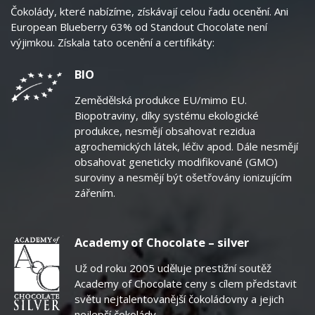
Čokolády, které nabízíme, získávají celou řadu ocenění. Ani
European Blueberry 63% od Standout Chocolate není
výjimkou. Získala tato ocenění a certifikáty:
BIO
Zemědělská produkce EU/mimo EU.
Biopotraviny, díky systému ekologické
produkce, nesmějí obsahovat rezidua
agrochemických látek, léčiv apod. Dále nesmějí
obsahovat geneticky modifikované (GMO)
suroviny a nesmějí být ošetřovány ionizujícím
zářením.
Academy of Chocolate – silver
Už od roku 2005 uděluje prestižní soutěž
Academy of Chocolate ceny s cílem představit
světu nejtalentovanější čokoládovny a jejich
nejlepší čokolády.