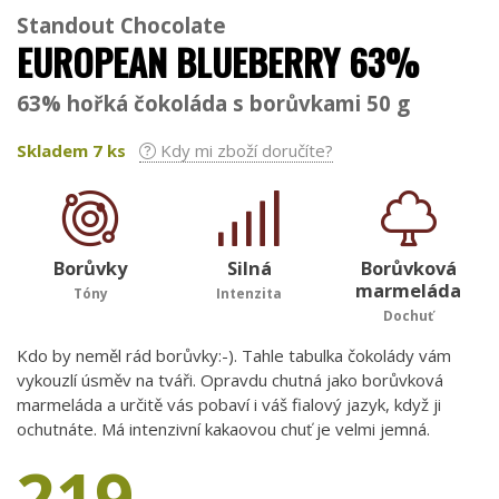
Standout Chocolate
EUROPEAN BLUEBERRY 63%
63% hořká čokoláda s borůvkami 50 g
Skladem
7
ks
Kdy mi zboží doručíte?
Borůvky
Silná
Borůvková
marmeláda
Tóny
Intenzita
Dochuť
Kdo by neměl rád borůvky:-). Tahle tabulka čokolády vám
vykouzlí úsměv na tváři. Opravdu chutná jako borůvková
marmeláda a určitě vás pobaví i váš fialový jazyk, když ji
ochutnáte. Má intenzivní kakaovou chuť je velmi jemná.
219