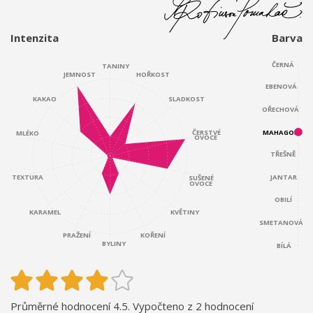
Intenzita
Barva
ČERNÁ
TANINY
JEMNOST
HOŘKOST
EBENOVÁ
KAKAO
SLADKOST
OŘECHOVÁ
ČERSTVÉ
MAHAGON
MLÉKO
OVOCE
TŘEŠNĚ
JANTAR
TEXTURA
SUŠENÉ
OVOCE
OBILÍ
KARAMEL
KVĚTINY
SMETANOVÁ
KOŘENÍ
PRAŽENÍ
BYLINY
BÍLÁ
Průměrné hodnocení 4.5. Vypočteno z 2 hodnocení