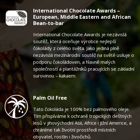
International Chocolate Awards –
European, Middle Eastern and African
Bean-to-bar
International Chocolate Awards je nezávislá
soutěž, která oceňuje výrobce nejlepší
čokolády z celého světa. Jako jediná plně
nezávislá mezinárodní soutěž na světě usiluje o
podporu čokoládoven, a hlavně malých
společností a plantážníků pracujících se základní
surovinou – kakaem.
Palm Oil Free
Tato čokoláda je 100% bez palmového oleje.
Tím přispíváme k ochraně tropických deštných
lesů v jihovýchodní Asii, Africe i Jižní Americe, a
chráníme tak životní prostředí místních
obyvatel, rostlin i živočichů.