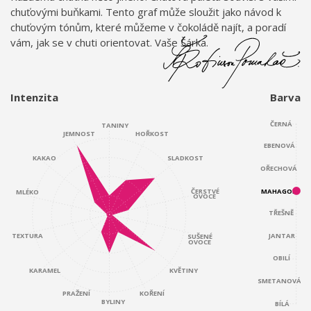
chuťovými buňkami. Tento graf může sloužit jako návod k
chuťovým tónům, které můžeme v čokoládě najít, a poradí
vám, jak se v chuti orientovat. Vaše Šárka.
Intenzita
Barva
ČERNÁ
TANINY
JEMNOST
HOŘKOST
EBENOVÁ
KAKAO
SLADKOST
OŘECHOVÁ
ČERSTVÉ
MAHAGON
MLÉKO
OVOCE
TŘEŠNĚ
JANTAR
TEXTURA
SUŠENÉ
OVOCE
OBILÍ
KARAMEL
KVĚTINY
SMETANOVÁ
KOŘENÍ
PRAŽENÍ
BYLINY
BÍLÁ