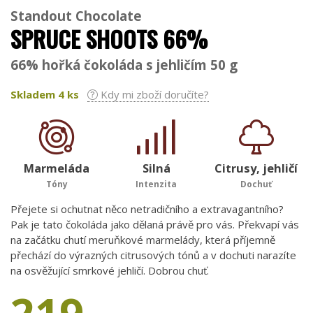
Standout Chocolate
SPRUCE SHOOTS 66%
66% hořká čokoláda s jehličím 50 g
Skladem
4
ks
Kdy mi zboží doručíte?
Marmeláda
Silná
Citrusy, jehličí
Tóny
Intenzita
Dochuť
Přejete si ochutnat něco netradičního a extravagantního?
Pak je tato čokoláda jako dělaná právě pro vás. Překvapí vás
na začátku chutí meruňkové marmelády, která příjemně
přechází do výrazných citrusových tónů a v dochuti narazíte
na osvěžující smrkové jehličí. Dobrou chuť.