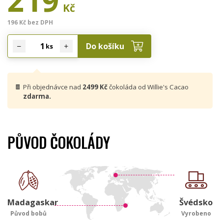
219
Kč
196 Kč bez DPH
Do košíku
ks
🍫
Při objednávce nad
2499 Kč
čokoláda od Willie's Cacao
zdarma.
PŮVOD ČOKOLÁDY
Madagaskar
Švédsko
Původ bobů
Vyrobeno