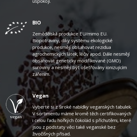
uspokojí.
BIO
Zemědělská produkce EU/mimo EU.
Biopotraviny, díky systému ekologické
produkce, nesmějí obsahovat rezidua
agrochemických látek, léčiv apod. Dále nesmějí
obsahovat geneticky modifikované (GMO)
suroviny a nesmějí být ošetřovány ionizujícím
zářením.
Vegan
Vyberte si z široké nabídky veganských tabulek.
V sortimentu máme kromě těch certifikovaných
i celou řadu hořkých čokolád s příchutěmi, které
jsou z podstaty věci také veganské bez
živočišných přísad.