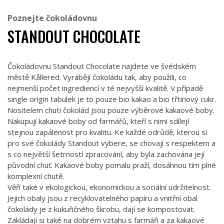
Poznejte čokoládovnu
STANDOUT CHOCOLATE
Čokoládovnu Standout Chocolate najdete ve švédském
městě Kållered. Vyrábějí čokoládu tak, aby použili, co
nejmenší počet ingrediencí v té nejvyšší kvalitě. V případě
single origin tabulek je to pouze bio kakao a bio třtinový cukr.
Nositelem chuti čokolád jsou pouze výběrové kakaové boby.
Nakupují kakaové boby od farmářů, kteří s nimi sdílejí
stejnou zapálenost pro kvalitu. Ke každé odrůdě, kterou si
pro své čokolády Standout vybere, se chovají s respektem a
s co největší šetrností zpracování, aby byla zachována její
původní chuť. Kakaové boby pomalu praží, dosáhnou tím plné
komplexní chutě.
Věří také v ekologickou, ekonomickou a sociální udržitelnost.
Jejich obaly jsou z recyklovatelného papíru a vnitřní obal
čokolády je z kukuřičného škrobu, dají se kompostovat.
Zakládají si také na dobrém vztahu s farmáři a za kakaové