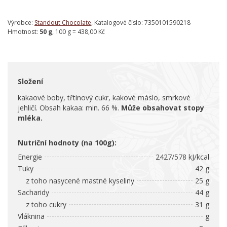
Výrobce:
Standout Chocolate
, Katalogové číslo: 7350101590218
Hmotnost:
50 g
, 100 g = 438,00 Kč
Složení
kakaové boby, třtinový cukr, kakové máslo, smrkové
jehličí. Obsah kakaa: min. 66 %.
Může obsahovat stopy
mléka.
Nutriční hodnoty (na 100g):
Energie
2427/578 kJ/kcal
Tuky
42 g
z toho nasycené mastné kyseliny
25 g
Sacharidy
44 g
z toho cukry
31 g
Vláknina
g