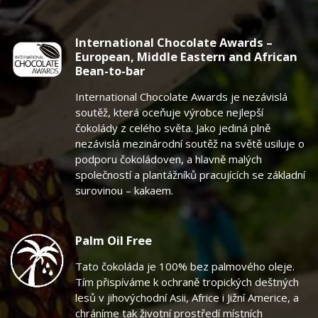
International Chocolate Awards –
European, Middle Eastern and African
Bean-to-bar
International Chocolate Awards je nezávislá
soutěž, která oceňuje výrobce nejlepší
čokolády z celého světa. Jako jediná plně
nezávislá mezinárodní soutěž na světě usiluje o
podporu čokoládoven, a hlavně malých
společností a plantážníků pracujících se základní
surovinou – kakaem.
Palm Oil Free
Tato čokoláda je 100% bez palmového oleje.
Tím přispíváme k ochraně tropických deštných
lesů v jihovýchodní Asii, Africe i Jižní Americe, a
chráníme tak životní prostředí místních