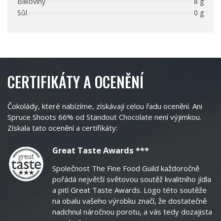
Bílkoviny
8 g
Sůl
0 g
CERTIFIKÁTY A OCENĚNÍ
Čokolády, které nabízíme, získávají celou řadu ocenění. Ani
Spruce Shoots 66% od Standout Chocolate není výjimkou.
Získala tato ocenění a certifikáty:
Great Taste Awards ***
Společnost The Fine Food Guild každoročně
pořádá největší světovou soutěž kvalitního jídla
a pití Great Taste Awards. Logo této soutěže
na obalu vašeho výrobku značí, že dostatečně
nadchnul náročnou porotu, a vás tedy dozajista